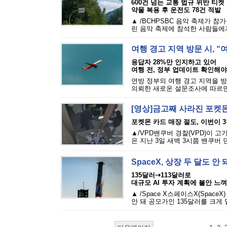
600건 넘는 교통 법규 위반 티켓
약물 복용 후 운전도 78건 적발
▲ /BCHPSBC 음악 축제가 참
린 음악 축제에 참석한 사람들에게 
여행 경고 지역 방문 시, 
응답자 28%만 인지하고 있어
여행 전, 정부 업데이트 확인해야
연방 정부의 여행 경고 지역을 방
의뢰한 새로운 설문조사에 따르면,
[영상]금고째 사라진 포켓몬
포켓몬 카드 매장 절도, 이번이 
▲/VPD밴쿠버 경찰(VPD)이 
은 지난 3일 새벽 3시쯤 밴쿠버 
SpaceX, 상장 두 달도 
135달러⇢113달러로
대규모 AI 투자 계획에 불안 느껴
▲ /Space X스페이스X(Spac
안 돼 공모가인 135달러를 크게 