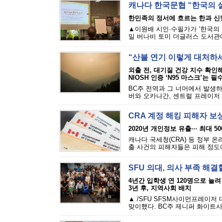
캐나다 한국문협 “한국의 
한민족의 정서에 흐르는 한과 신
▲이원배 시인·수필가가 ‘한국의 
일 버나비 토미 더글러스 도서관에
“산불 연기 이렇게 대처하
외출 전, 대기질 건강 지수 확인
NIOSH 인증 ‘N95 마스크’는 필
BC주 전역과 그 너머에서 발생하
버와 오카나간, 센트럴 프레이저 밸
CRA 계정 해킹 피해자 보
2020년 개인정보 유출··· 최대 5
캐나다 국세청(CRA) 등 정부 
출 사건의 피해자들은 피해 정도에 
SFU 의대, 의사 부족 해결
4년간 입학생 연 120명으로 늘려
3년 후, 지역사회 배치
▲ /SFU SFSM사이먼프레이저
맞이했다. BC주 제니퍼 화이트사