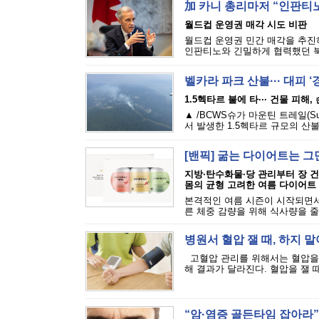
加 카니 총리마저 “인판티노
월드컵 운영권 매각 시도 비판
월드컵 운영권 민간 매각을 추진하
인판티노와 긴밀하게 협력했던 북
벨카라 파크 산불··· 대피 
1.5헥타르 불에 타··· 건물 피해
▲ /BCWS슈가 마운틴 트레일(Sugar M
서 발생한 1.5헥타르 규모의 산불
[밴픽] 굶는 다이어트는 그
지방·탄수화물·당 관리부터 장 
몸의 균형 고려한 여름 다이어트
본격적인 여름 시즌이 시작되면서
른 체중 감량을 위해 식사량을 줄
병원서 혈압 잴 때, 하지 말
고혈압 관리를 위해서는 혈압을 
해 결과가 달라진다. 혈압을 잴 때
“암·염증 골든타임 잡아라”·