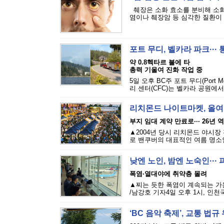
췌장은 소화 효소를 분비해 소화
염이나 췌장암 등 심각한 질환이 발
포트 무디, 벨카라 파크···
약 0.8헥타르 불에 타
총력 기울여 진화 작업 중
5일 오후 BC주 포트 무디(Port M
리 센터(CFC)는 벨카라 공원에서
리치몬드 나이트마켓, 올여
부지 임대 계약 만료로··· 26년 
▲2004년 당시 리치몬드 야시장
로 밴쿠버의 대표적인 여름 명소인 리
낮엔 노인, 밤엔 노숙인··
폭염·열대야에 취약층 몰려
▲찌는 듯한 폭염이 계속되는 가
/남강호 기자4일 오후 1시, 인천
‘BC 음악 축제’, 교통 법