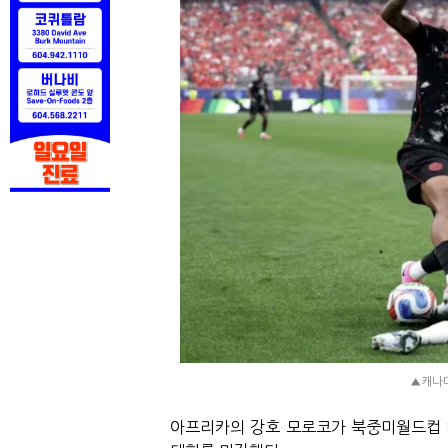
▲캐나다
아프리카의 강호 모로코가 북중미월드컵 8