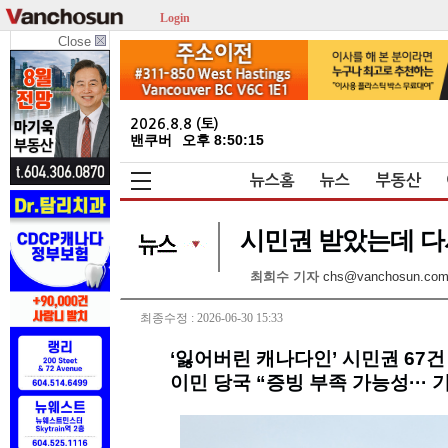
Login
Close
2026.8.8 (토)
밴쿠버
오후 8:50:15
뉴스홈
뉴스
부동산
시민권 받았는데 다시
최희수 기자
chs@vanchosun.co
최종수정 : 2026-06-30 15:33
‘잃어버린 캐나다인’ 시민권 67건
이민 당국 “증빙 부족 가능성··· 