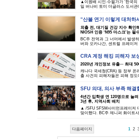
▲이원배 시인·수필가가 ‘한국의 
일 버나비 토미 더글러스 도서관에
“산불 연기 이렇게 대처하
외출 전, 대기질 건강 지수 확인
NIOSH 인증 ‘N95 마스크’는 필
BC주 전역과 그 너머에서 발생하
버와 오카나간, 센트럴 프레이저 밸
CRA 계정 해킹 피해자 보
2020년 개인정보 유출··· 최대 5
캐나다 국세청(CRA) 등 정부 
출 사건의 피해자들은 피해 정도에 
SFU 의대, 의사 부족 해결
4년간 입학생 연 120명으로 늘려
3년 후, 지역사회 배치
▲ /SFU SFSM사이먼프레이저
맞이했다. BC주 제니퍼 화이트사
다음페이지
1
2