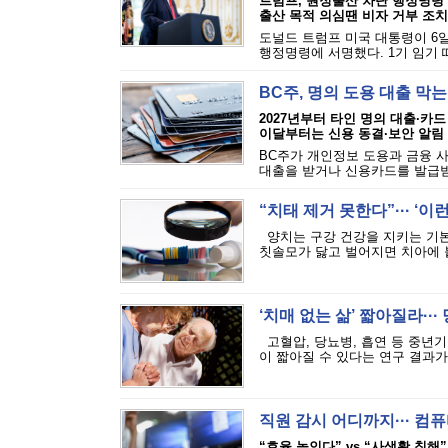
트럼프, 원정출산 차단 행정명령
출산 목적 의심땐 비자 거부 조치
도널드 트럼프 미국 대통령이 6일
행정명령에 서명했다. 1기 임기 
BC주, 명의 도용 대출 막
2027년부터 타인 명의 대출·카드
이달부터는 신용 동결·보안 알림
BC주가 개인정보 도용과 금융 
대출을 받거나 신용카드를 발급받는
“치태 제거 못한다”··· ‘
양치는 구강 건강을 지키는 기본
칫솔모가 닳고 벌어지면 치아에 붙
‘치매 없는 삶’ 짧아질라···
고혈압, 당뇨병, 흡연 등 중년기
이 짧아질 수 있다는 연구 결과가 
직원 감시 어디까지··· 
“효율 높인다” vs “사생활 침해”