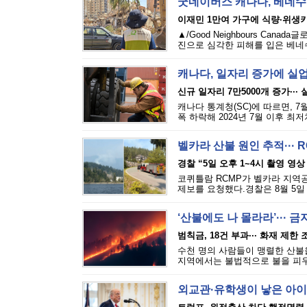
굿네이버스 캐나다, 베네수
이재민 1만여 가구에 식량·위생
▲/Good Neighbours Cana
진으로 심각한 피해를 입은 베네수
캐나다, 일자리 증가에 실
신규 일자리 7만5000개 증가···
캐나다 통계청(SC)에 따르면, 7
폭 하락해 2024년 7월 이후 최
벨카라 산불 원인 추적··· 
경찰 “5일 오후 1~4시 촬영 영상
코퀴틀람 RCMP가 벨카라 지역공원(
제보를 요청했다.경찰은 8월 5일 
‘산불에도 나 몰라라’··· 
범칙금, 18건 부과··· 화재 제한
수천 명의 사람들이 맹렬한 산불을
지역에서는 불법적으로 불을 피우는
외교관·유학생이 낳은 아이