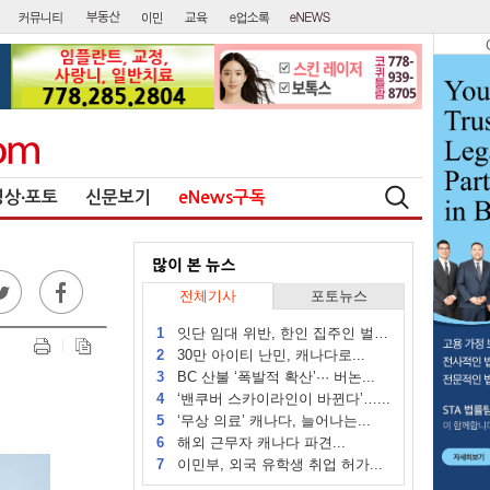
영상∙포토
신문보기
eNews구독
전체기사
포토뉴스
1
잇단 임대 위반, 한인 집주인 벌금...
2
30만 아이티 난민, 캐나다로...
3
BC 산불 ‘폭발적 확산’··· 버논...
4
‘밴쿠버 스카이라인이 바뀐다’…...
5
‘무상 의료’ 캐나다, 늘어나는...
6
해외 근무자 캐나다 파견...
7
이민부, 외국 유학생 취업 허가...