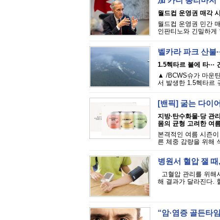
加 카니 총리마저 
월드컵 운영권 매각 
월드컵 운영권 민간 매
인판티노와 긴밀하게 
벨카라 파크 산불··
1.5헥타르 불에 타···
▲ /BCWS슈가 마운틴 트레일
서 발생한 1.5헥타르
[밴픽] 굶는 다이
지방·탄수화물·당 관
몸의 균형 고려한 여
본격적인 여름 시즌이
른 체중 감량을 위해 
병원서 혈압 잴 때,
고혈압 관리를 위해서
해 결과가 달라진다. 혈
“암·염증 골든타임