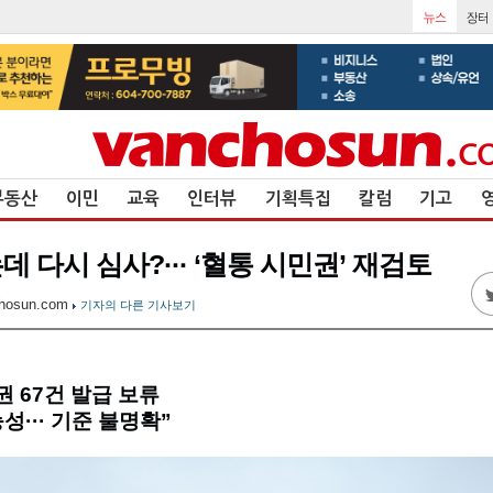
부동산
이민
교육
인터뷰
기획특집
칼럼
기고
 다시 심사?··· ‘혈통 시민권’ 재검토
hosun.com
기자의 다른 기사보기
권 67건 발급 보류
성··· 기준 불명확”