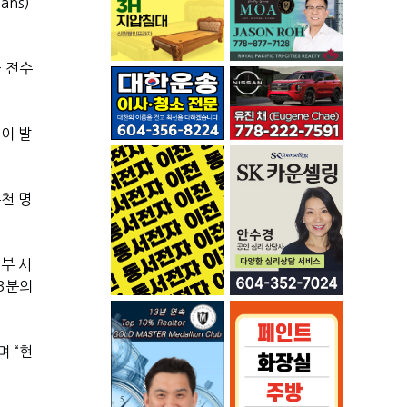
ns)’
을 전수
이 발
천 명
부 시
 3분의
 “현