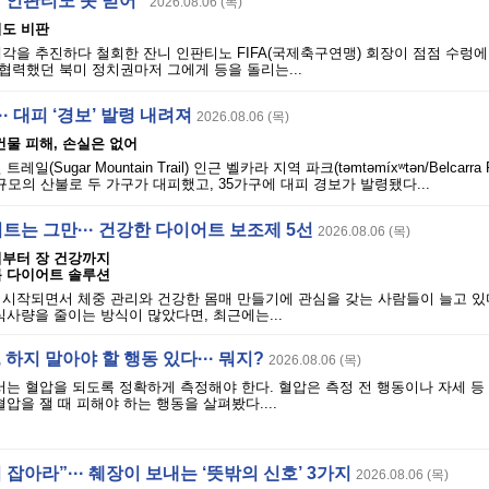
“인판티노 못 믿어”
2026.08.06 (목)
시도 비판
각을 추진하다 철회한 잔니 인판티노 FIFA(국제축구연맹) 회장이 점점 수렁에
협력했던 북미 정치권마저 그에게 등을 돌리는...
· 대피 ‘경보’ 발령 내려져
2026.08.06 (목)
 건물 피해, 손실은 없어
(Sugar Mountain Trail) 인근 벨카라 지역 파크(təmtəmíxʷtən/Belcarra Re
 규모의 산불로 두 가구가 대피했고, 35가구에 대피 경보가 발령됐다...
어트는 그만··· 건강한 다이어트 보조제 5선
2026.08.06 (목)
리부터 장 건강까지
름 다이어트 솔루션
 시작되면서 체중 관리와 건강한 몸매 만들기에 관심을 갖는 사람들이 늘고 있
식사량을 줄이는 방식이 많았다면, 최근에는...
 하지 말아야 할 행동 있다··· 뭐지?
2026.08.06 (목)
는 혈압을 되도록 정확하게 측정해야 한다. 혈압은 측정 전 행동이나 자세 등
압을 잴 때 피해야 하는 행동을 살펴봤다....
 잡아라”··· 췌장이 보내는 ‘뜻밖의 신호’ 3가지
2026.08.06 (목)