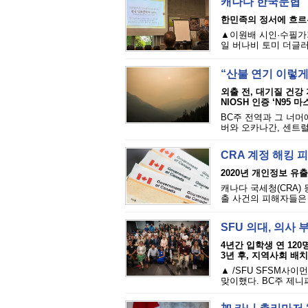
캐나다 한국문협 
한민족의 정서에 흐르
▲이원배 시인·수필가가
일 버나비 토미 더글러
“산불 연기 이렇
외출 전, 대기질 건강
NIOSH 인증 ‘N95 
BC주 전역과 그 너머
버와 오카나간, 센트럴
CRA 계정 해킹 
2020년 개인정보 유출·
캐나다 국세청(CRA)
출 사건의 피해자들은 
SFU 의대, 의사
4년간 입학생 연 12
3년 후, 지역사회 배치
▲ /SFU SFSM사
맞이했다. BC주 제니