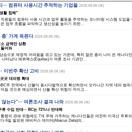
··· 컴퓨터 사용시간 추적하는 기업들
2026.08.06 (목)
사생활 침해”
 직원들의 컴퓨터 사용 시간과 업무 활동을 추적하는 모니터링 시스템 도입을
은 업무 흐름을 파악하고 생산성을 높이기 위한...
은 층’ 가계 옥죈다
2026.08.06 (목)
최소 금액만 상환
 들어와
승으로 재정적 어려움을 겪고 있는 가운데, 특히 젊은 층이 나이 든 캐나다인
나타났다.에퀴팩스(Equifax)가 여론 조사 기관인...
·· 이번주 확산 고비
2026.08.06 (목)
· 곳곳 대피령 확대
 ServiceBC주 전역에서 산불이 동시다발적으로 확산하면서 오카나간 지역 대피 범
어질 것으로 예상되면서 산불 확산 위험이 커지고...
 않는다”··· 여론조사 결과 나와
2026.08.06 (목)
주류 수입 반대··· BC는 72%나 반대해
통령의 관세 위협에도 7개 주에 거주하는 캐나다인들은 여전히 ​​미국산 주류
6일 발표된 애버커스 데이터(Abacus Data)의...