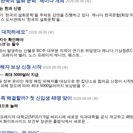
“한국의 설화 문학” 세미나 개최
2026.08.06 (목)
는 한과 신명
 ‘한국의 설화문학’을 주제로 강연을 진행하고 있다. 캐나다 한국문협(회장 하
스 도서관에서 ‘한국의 설화문학’을...
게 대처하세요”
2026.08.06 (목)
 지수 확인해야
마스크’는 필수
에서 발생하는 산불로 BC주 대부분 지역이 연기로 뒤덮였다.캐나다 기상청(EC
 프레이저 밸리, 노스 프레이저 캐니언, 웨스트...
피해자 보상 신청 시작
2026.08.06 (목)
·· 최대 5000달러 지급
 등 정부 온라인 계정 해킹 피해자를 대상으로 한 집단소송 합의금 신청이 시작
피해 정도에 따라 최대 5000달러까지 보상받을 수...
 부족 해결할까? 첫 신입생 48명 맞이
2026.08.06 (목)
0명으로 늘려
이먼프레이저 대학교(SFU)가 5일 써리시에 새로운 의과대학을 공식 개교하고 48
퍼 화이트사이드 보건부 장관은 출범식에서 새로운...