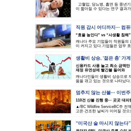
고혈압, 당뇨병, 흡연 등 중년기
이 짧아질 수 있다는 연구 결과가 
직원 감시 어디까지··· 
“효율 높인다” vs “사생활 침해”
캐나다 주요 기업들이 직원들의 
이 커지고 있다.기업들은 업무 흐
생활비 상승, ‘젊은 층’ 가
신용카드 사용 늘고 최소 금액만
재정 유연성에 빨간불 들어와
캐나다인들이 생활비 상승으로 재
움을 겪고 있는 것으로 나타났다.에퀴
멈추지 않는 산불··· 이번
110건 산불 진행 중··· 곳곳 대
▲/BC Wildfire Servi
고온·건조한 날씨가 이어질 것으로
“미국산 술 마시지 않는다”
응답자 69%, 미국산 주류 수입 반