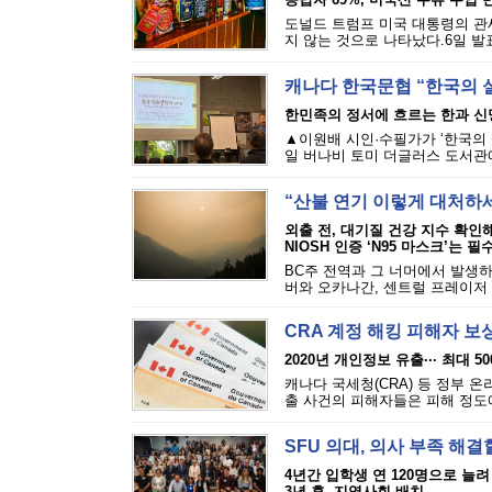
도널드 트럼프 미국 대통령의 관세
지 않는 것으로 나타났다.6일 발표된
캐나다 한국문협 “한국의 
한민족의 정서에 흐르는 한과 신
▲이원배 시인·수필가가 ‘한국의 
일 버나비 토미 더글러스 도서관에
“산불 연기 이렇게 대처하
외출 전, 대기질 건강 지수 확인
NIOSH 인증 ‘N95 마스크’는 필
BC주 전역과 그 너머에서 발생하
버와 오카나간, 센트럴 프레이저 밸
CRA 계정 해킹 피해자 보
2020년 개인정보 유출··· 최대 5
캐나다 국세청(CRA) 등 정부 
출 사건의 피해자들은 피해 정도에 
SFU 의대, 의사 부족 해결
4년간 입학생 연 120명으로 늘려
3년 후, 지역사회 배치