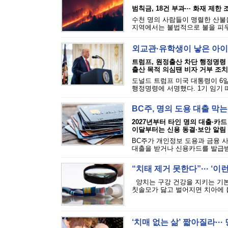
범칙금, 18건 부과··· 화재 제한
수천 명의 사람들이 맹렬한 산불을
지역에서는 불법적으로 불을 피우는
외교관·유학생이 낳은 아이
트럼프, 원정출산 차단 행정명령
출산 목적 의심땐 비자 거부 조치
도널드 트럼프 미국 대통령이 6일
행정명령에 서명했다. 1기 임기 
BC주, 명의 도용 대출 막
2027년부터 타인 명의 대출·카드
이달부터는 신용 동결·보안 알림
BC주가 개인정보 도용과 금융 
대출을 받거나 신용카드를 발급받는
“치태 제거 못한다”··· ‘
양치는 구강 건강을 지키는 기본
칫솔모가 닳고 벌어지면 치아에 붙
‘치매 없는 삶’ 짧아질라···