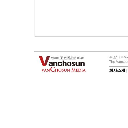
주소: 331A-4
The Vancouv
회사소개