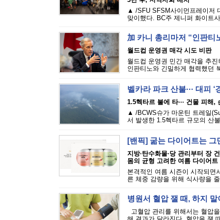
▲ /SFU SFSM사이먼프레이저
맞이했다. BC주 제니퍼 화이트사
加 카니 총리마저 “인판티노
월드컵 운영권 매각 시도 비판
월드컵 운영권 민간 매각을 추진하
인판티노와 긴밀하게 협력했던 북
벨카라 파크 산불··· 대피 
1.5헥타르 불에 타··· 건물 피해
▲ /BCWS슈가 마운틴 트레일(Sugar M
서 발생한 1.5헥타르 규모의 산불
[밴픽] 굶는 다이어트는 그
지방·탄수화물·당 관리부터 장 
몸의 균형 고려한 여름 다이어트
본격적인 여름 시즌이 시작되면서
른 체중 감량을 위해 식사량을 줄
병원서 혈압 잴 때, 하지 말
고혈압 관리를 위해서는 혈압을 
해 결과가 달라진다. 혈압을 잴 때