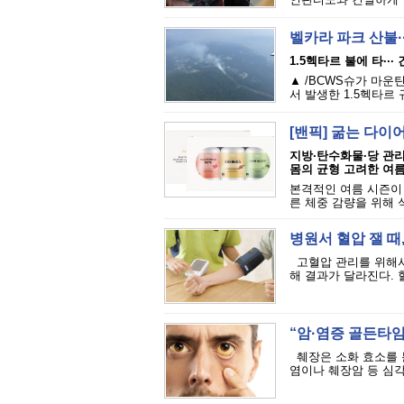
벨카라 파크 산불··
1.5헥타르 불에 타···
▲ /BCWS슈가 마운틴 트레일
서 발생한 1.5헥타르
[밴픽] 굶는 다이
지방·탄수화물·당 관
몸의 균형 고려한 여
본격적인 여름 시즌이
른 체중 감량을 위해 
병원서 혈압 잴 때,
고혈압 관리를 위해서
해 결과가 달라진다. 혈
“암·염증 골든타임
췌장은 소화 효소를 분
염이나 췌장암 등 심각