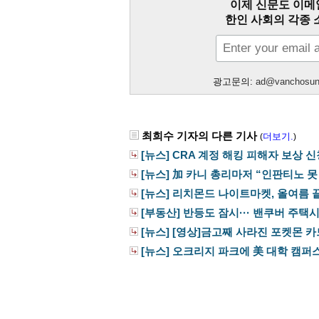
이제 신문도 이메
한인 사회의 각종 
광고문의:
ad@vanchosu
최희수 기자의 다른 기사
더보기.
(
)
[뉴스] CRA 계정 해킹 피해자 보상 
[뉴스] 加 카니 총리마저 “인판티노 못
[뉴스] 리치몬드 나이트마켓, 올여름 끝
[부동산] 반등도 잠시··· 밴쿠버 주택시장
[뉴스] [영상]금고째 사라진 포켓몬 카드··
[뉴스] 오크리지 파크에 美 대학 캠퍼