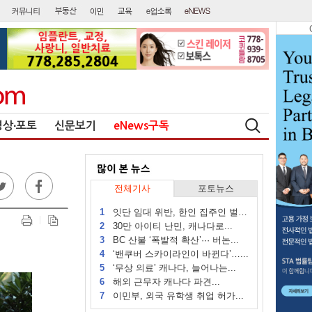
영상∙포토
신문보기
eNews구독
전체기사
포토뉴스
1
잇단 임대 위반, 한인 집주인 벌금...
2
30만 아이티 난민, 캐나다로...
3
BC 산불 ‘폭발적 확산’··· 버논...
4
‘밴쿠버 스카이라인이 바뀐다’…...
5
‘무상 의료’ 캐나다, 늘어나는...
6
해외 근무자 캐나다 파견...
7
이민부, 외국 유학생 취업 허가...