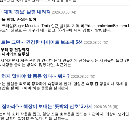
· 대피 ‘경보’ 발령 내려져
2026.08.06 (목)
 건물 피해, 손실은 없어
(Sugar Mountain Trail) 인근 벨카라 지역 파크(təmtəmíxʷtən/Belcarra Re
 규모의 산불로 두 가구가 대피했고, 35가구에 대피 경보가 발령됐다...
어트는 그만··· 건강한 다이어트 보조제 5선
2026.08.06 (목)
리부터 장 건강까지
름 다이어트 솔루션
 시작되면서 체중 관리와 건강한 몸매 만들기에 관심을 갖는 사람들이 늘고 있
식사량을 줄이는 방식이 많았다면, 최근에는...
 하지 말아야 할 행동 있다··· 뭐지?
2026.08.06 (목)
는 혈압을 되도록 정확하게 측정해야 한다. 혈압은 측정 전 행동이나 자세 등
압을 잴 때 피해야 하는 행동을 살펴봤다....
 잡아라”··· 췌장이 보내는 ‘뜻밖의 신호’ 3가지
2026.08.06 (목)
비해 소화 작용을 돕고, 혈당 조절 호르몬을 만드는 기관이다. 이상이 생기면
한 질환이 발생할 수 있다. 이들 질환은...