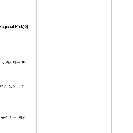
gional Park)에
다. 과거에는 빠
 여러 요인에 의
 급성·만성 췌장