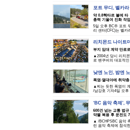
포트 무디, 벨카라 
약 0.8헥타르 불에 타
총력 기울여 진화 작업
5일 오후 BC주 포트 무디
리 센터(CFC)는 벨카
리치몬드 나이트마
부지 임대 계약 만료로·
▲2004년 당시 리치
로 밴쿠버의 대표적인 여
낮엔 노인, 밤엔 
폭염·열대야에 취약층
▲찌는 듯한 폭염이 
/남강호 기자4일 오후 
‘BC 음악 축제’
600건 넘는 교통 법규
약물 복용 후 운전도 
▲ /BCHPSBC 음악
린 음악 축제에 참석한