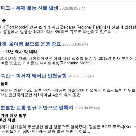
파크··· 통제 불능 산불 발생
2026.08.05 (수)
 중
(Port Moody) 인근 벨카라 파크(Belcarra Regional Park)에서 산불이 발
라 공원에서 발생한 화재가 약 0.8헥타르 규모로 확산하고 있으며...
켓, 올여름 끝으로 운영 종료
2026.08.05 (수)
·· 26년 역사 막 내려
몬드 야시장 전경. 나이트마켓은 여러 차례 장소를 옮긴 뒤 2012년 현재 부지에
름 명소인 리치몬드 나이트마켓(Richmond Night...
노숙인··· 피서지 돼버린 인천공항
2026.08.05 (수)
 몰려
계속되는 가운데 5일 오후 인천국제공항 제2여객터미널에서 어르신들이 더위를 
1시, 인천국제공항 제1터미널 4층의 휴식 공간...
, 무분별한 교통 법규 위반으로 얼룩져
2026.08.05 (수)
 위반 티켓 발부
78건 적발
 축제가 참가들의 무분별한 불법 행동으로 얼룩졌다. 경찰은 BC주 쿠트니(Koote
 사람들에게 600건이 넘는 교통 법규 위반 테켓을...