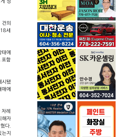
에게 징
 건의
 18세
상태에
 포함
 게시됐
매매에
 차례
피해자
혔다.
있는지