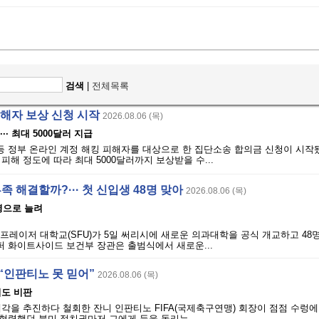
검색
|
전체목록
피해자 보상 신청 시작
2026.08.06 (목)
·· 최대 5000달러 지급
 등 정부 온라인 계정 해킹 피해자를 대상으로 한 집단소송 합의금 신청이 시작
피해 정도에 따라 최대 5000달러까지 보상받을 수...
부족 해결할까?··· 첫 신입생 48명 맞아
2026.08.06 (목)
0명으로 늘려
이먼프레이저 대학교(SFU)가 5일 써리시에 새로운 의과대학을 공식 개교하고 48
퍼 화이트사이드 보건부 장관은 출범식에서 새로운...
“인판티노 못 믿어”
2026.08.06 (목)
시도 비판
각을 추진하다 철회한 잔니 인판티노 FIFA(국제축구연맹) 회장이 점점 수렁에
협력했던 북미 정치권마저 그에게 등을 돌리는...