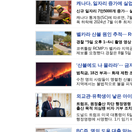
캐나다, 일자리 증가에 실
신규 일자리 7만5000개 증가···
캐나다 통계청(SC)에 따르면, 7
폭 하락해 2024년 7월 이후 최
벨카라 산불 원인 추적··· 
경찰 “5일 오후 1~4시 촬영 영상
코퀴틀람 RCMP가 벨카라 지역공원(
제보를 요청했다.경찰은 8월 5일 
‘산불에도 나 몰라라’··· 
범칙금, 18건 부과··· 화재 제한
수천 명의 사람들이 맹렬한 산불을
지역에서는 불법적으로 불을 피우는
외교관·유학생이 낳은 아이
트럼프, 원정출산 차단 행정명령
출산 목적 의심땐 비자 거부 조치
도널드 트럼프 미국 대통령이 6일
행정명령에 서명했다. 1기 임기 
BC주, 명의 도용 대출 막