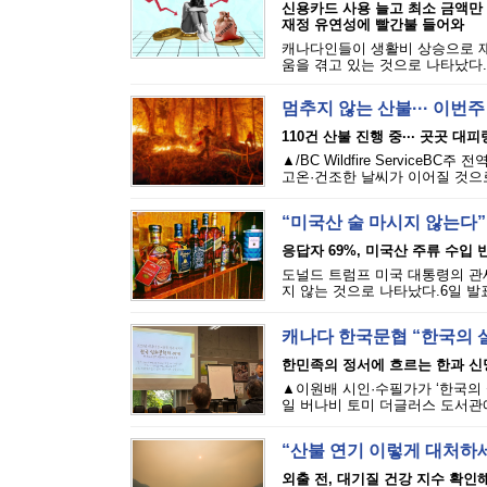
신용카드 사용 늘고 최소 금액만
재정 유연성에 빨간불 들어와
캐나다인들이 생활비 상승으로 재
움을 겪고 있는 것으로 나타났다.에퀴
멈추지 않는 산불··· 이번
110건 산불 진행 중··· 곳곳 대
▲/BC Wildfire Servi
고온·건조한 날씨가 이어질 것으로
“미국산 술 마시지 않는다”
응답자 69%, 미국산 주류 수입 반
도널드 트럼프 미국 대통령의 관세
지 않는 것으로 나타났다.6일 발표된
캐나다 한국문협 “한국의 
한민족의 정서에 흐르는 한과 신
▲이원배 시인·수필가가 ‘한국의 
일 버나비 토미 더글러스 도서관에
“산불 연기 이렇게 대처하
외출 전, 대기질 건강 지수 확인