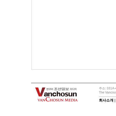
주소: 331A-4
The Vancouv
회사소개