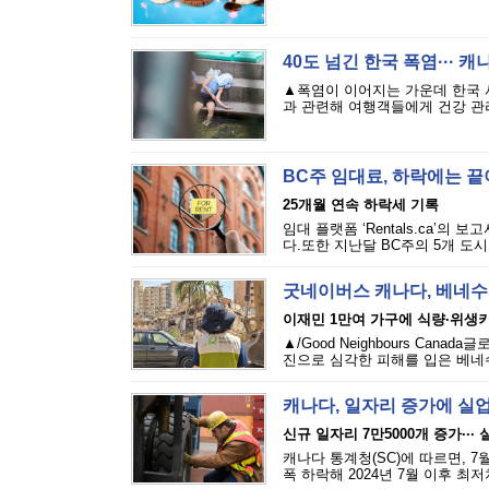
40도 넘긴 한국 폭염··· 
▲폭염이 이어지는 가운데 한국 
과 관련해 여행객들에게 건강 관리
BC주 임대료, 하락에는 
25개월 연속 하락세 기록
임대 플랫폼 ‘Rentals.ca’의
다.또한 지난달 BC주의 5개 도시
굿네이버스 캐나다, 베네수
이재민 1만여 가구에 식량·위생
▲/Good Neighbours Cana
진으로 심각한 피해를 입은 베네수
캐나다, 일자리 증가에 실
신규 일자리 7만5000개 증가···
캐나다 통계청(SC)에 따르면, 7
폭 하락해 2024년 7월 이후 최