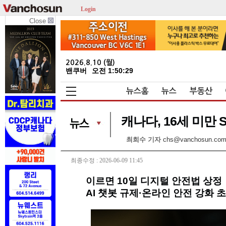
Login
Close
2026.8.10 (월)
밴쿠버
오전 1:50:29
뉴스홈
뉴스
부동산
캐나다, 16세 미만 
최희수 기자
chs@vanchosun.co
최종수정 : 2026-06-09 11:45
이르면 10일 디지털 안전법 상정
AI 챗봇 규제·온라인 안전 강화 