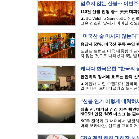
멈추지 않는 산불··· 이번
110건 산불 진행 중··· 곳곳 대
▲/BC Wildfire Servi
고온·건조한 날씨가 이어질 것으로
“미국산 술 마시지 않는다”
응답자 69%, 미국산 주류 수입 반
도널드 트럼프 미국 대통령의 관세
지 않는 것으로 나타났다.6일 발표된
캐나다 한국문협 “한국의 
한민족의 정서에 흐르는 한과 신
▲이원배 시인·수필가가 ‘한국의 
일 버나비 토미 더글러스 도서관에
“산불 연기 이렇게 대처하
외출 전, 대기질 건강 지수 확인
NIOSH 인증 ‘N95 마스크’는 필
BC주 전역과 그 너머에서 발생하
버와 오카나간, 센트럴 프레이저 밸
CRA 계정 해킹 피해자 보