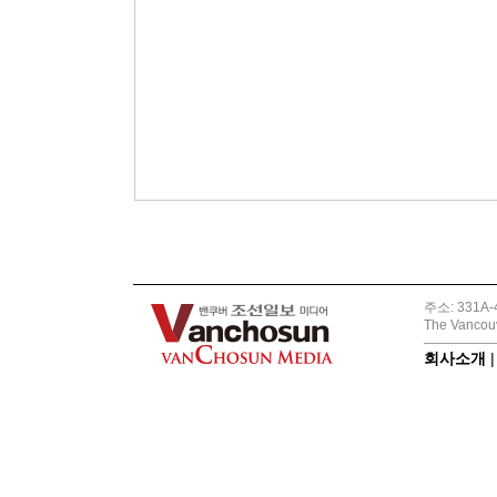
주소: 331A-4
The Vancouv
회사소개