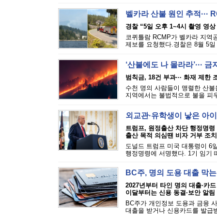
벨카라 산불 원인 추적··· 
경찰 “5일 오후 1~4시 촬영 영상
코퀴틀람 RCMP가 벨카라 지역공원(
제보를 요청했다.경찰은 8월 5일 
‘산불에도 나 몰라라’··· 
범칙금, 18건 부과··· 화재 제한
수천 명의 사람들이 맹렬한 산불을
지역에서는 불법적으로 불을 피우는
외교관·유학생이 낳은 아이
트럼프, 원정출산 차단 행정명령
출산 목적 의심땐 비자 거부 조치
도널드 트럼프 미국 대통령이 6일
행정명령에 서명했다. 1기 임기 
BC주, 명의 도용 대출 막
2027년부터 타인 명의 대출·카드
이달부터는 신용 동결·보안 알림
BC주가 개인정보 도용과 금융 
대출을 받거나 신용카드를 발급받는