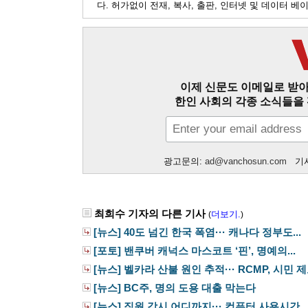
다. 허가없이 전재, 복사, 출판, 인터넷 및 데이터 
이제 신문도 이메일로 받아
한인 사회의 각종 소식들을 
광고문의:
ad@vanchosun.com
기사
최희수 기자의 다른 기사
더보기.
(
)
[뉴스] 40도 넘긴 한국 폭염··· 캐나다 정부도...
[포토] 밴쿠버 캐넉스 마스코트 ‘핀’, 명예의...
[뉴스] 벨카라 산불 원인 추적··· RCMP, 시민 제보
[뉴스] BC주, 명의 도용 대출 막는다
[뉴스] 직원 감시 어디까지··· 컴퓨터 사용시간...