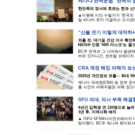
캐나다 한국문협 “한국의 
한민족의 정서에 흐르는 한과 신
▲이원배 시인·수필가가 ‘한국의 
일 버나비 토미 더글러스 도서관에
“산불 연기 이렇게 대처하
외출 전, 대기질 건강 지수 확인
NIOSH 인증 ‘N95 마스크’는 필
BC주 전역과 그 너머에서 발생하
버와 오카나간, 센트럴 프레이저 밸
CRA 계정 해킹 피해자 보
2020년 개인정보 유출··· 최대 5
캐나다 국세청(CRA) 등 정부 
출 사건의 피해자들은 피해 정도에 
SFU 의대, 의사 부족 해결
4년간 입학생 연 120명으로 늘려
3년 후, 지역사회 배치
▲ /SFU SFSM사이먼프레이저
맞이했다. BC주 제니퍼 화이트사