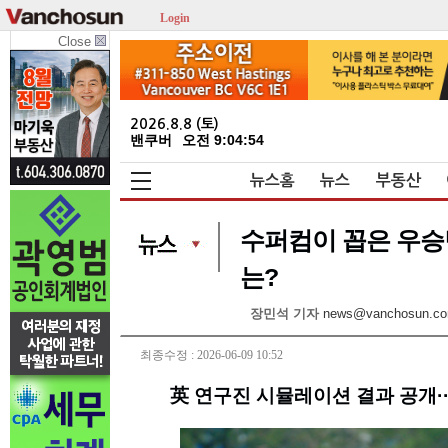
Login
Close
2026.8.8 (토)
밴쿠버
오전 9:04:54
뉴스홈
뉴스
부동산
수퍼컴이 꼽은 우승
는?
장민석 기자
news@vanchosun.c
최종수정 : 2026-06-09 10:52
英 연구진 시뮬레이션 결과 공개···