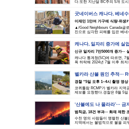
다.또한 지난달 BC주의 5개 도시
굿네이버스 캐나다, 베네수
이재민 1만여 가구에 식량·위생
▲/Good Neighbours Cana
진으로 심각한 피해를 입은 베네수
캐나다, 일자리 증가에 실
신규 일자리 7만5000개 증가···
캐나다 통계청(SC)에 따르면, 7
폭 하락해 2024년 7월 이후 최
벨카라 산불 원인 추적··· 
경찰 “5일 오후 1~4시 촬영 영상
코퀴틀람 RCMP가 벨카라 지역공원(
제보를 요청했다.경찰은 8월 5일 
‘산불에도 나 몰라라’··· 
범칙금, 18건 부과··· 화재 제한
수천 명의 사람들이 맹렬한 산불을
지역에서는 불법적으로 불을 피우는