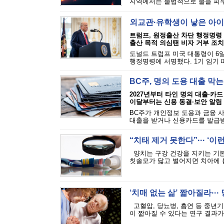
지역에서는 불법적으로 불을 피우는
외교관·유학생이 낳은 아이
트럼프, 원정출산 차단 행정명령
출산 목적 의심땐 비자 거부 조치
도널드 트럼프 미국 대통령이 6일
행정명령에 서명했다. 1기 임기 
BC주, 명의 도용 대출 막
2027년부터 타인 명의 대출·카드
이달부터는 신용 동결·보안 알림
BC주가 개인정보 도용과 금융 
대출을 받거나 신용카드를 발급받는
“치태 제거 못한다”··· ‘
양치는 구강 건강을 지키는 기본
칫솔모가 닳고 벌어지면 치아에 붙
‘치매 없는 삶’ 짧아질라···
고혈압, 당뇨병, 흡연 등 중년기
이 짧아질 수 있다는 연구 결과가 