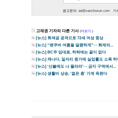
광고문의:
ad@vanchosun.com
기사
고재권 기자의 다른 기사
더보기.
(
)
[뉴스] 회색곰 공격으로 72세 여성 중상
[뉴스] “밴쿠버 여름을 달콤하게”··· 화제의...
[뉴스] BC주 임대료, 하락에는 끝이 없다
[뉴스] 캐나다, 일자리 증가에 실업률도 소폭 하
[뉴스] ‘산불에도 나 몰라라’··· 금지 구역에서...
[뉴스] 생활비 상승, ‘젊은 층’ 가계 옥죈다