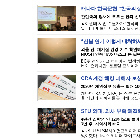
캐나다 한국문협 “한국의 
한민족의 정서에 흐르는 한과 신
▲이원배 시인·수필가가 ‘한국의 
일 버나비 토미 더글러스 도서관에
“산불 연기 이렇게 대처하
외출 전, 대기질 건강 지수 확인
NIOSH 인증 ‘N95 마스크’는 필
BC주 전역과 그 너머에서 발생하
버와 오카나간, 센트럴 프레이저 밸
CRA 계정 해킹 피해자 보
2020년 개인정보 유출··· 최대 5
캐나다 국세청(CRA) 등 정부 
출 사건의 피해자들은 피해 정도에 
SFU 의대, 의사 부족 해결
4년간 입학생 연 120명으로 늘려
3년 후, 지역사회 배치
▲ /SFU SFSM사이먼프레이저
맞이했다. BC주 제니퍼 화이트사