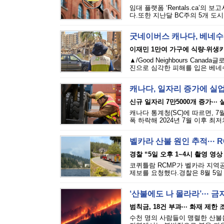
임대 플랫폼 ‘Rentals.ca’의
다.또한 지난달 BC주의 5개 도시
굿네이버스 캐나다, 베네수
이재민 1만여 가구에 식량·위생
▲/Good Neighbours Cana
진으로 심각한 피해를 입은 베네수
캐나다, 일자리 증가에 실
신규 일자리 7만5000개 증가···
캐나다 통계청(SC)에 따르면, 7
폭 하락해 2024년 7월 이후 최
벨카라 산불 원인 추적··· 
경찰 “5일 오후 1~4시 촬영 영상
코퀴틀람 RCMP가 벨카라 지역공원(
제보를 요청했다.경찰은 8월 5일 
‘산불에도 나 몰라라’··· 
범칙금, 18건 부과··· 화재 제한
수천 명의 사람들이 맹렬한 산불을