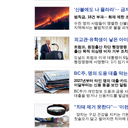
‘산불에도 나 몰라라’··· 
범칙금, 18건 부과··· 화재 제한
수천 명의 사람들이 맹렬한 산불을
지역에서는 불법적으로 불을 피우는
외교관·유학생이 낳은 아이
트럼프, 원정출산 차단 행정명령
출산 목적 의심땐 비자 거부 조치
도널드 트럼프 미국 대통령이 6일
행정명령에 서명했다. 1기 임기 
BC주, 명의 도용 대출 막
2027년부터 타인 명의 대출·카드
이달부터는 신용 동결·보안 알림
BC주가 개인정보 도용과 금융 
대출을 받거나 신용카드를 발급받는
“치태 제거 못한다”··· ‘
양치는 구강 건강을 지키는 기본
칫솔모가 닳고 벌어지면 치아에 붙