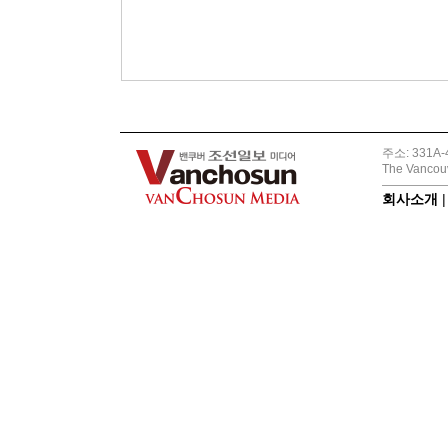
주소: 331A-4
The Vancouv
회사소개