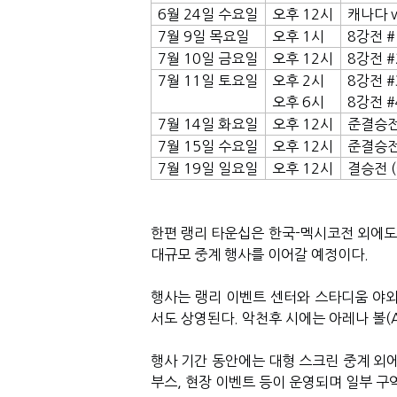
6
월
24
일
수요일
오후
12
시
캐나다
7
월
9
일
목요일
오후
1
시
8
강전
#
7
월
10
일
금요일
오후
12
시
8
강전
#
7
월
11
일
토요일
오후
2
시
8
강전
#
오후
6
시
8
강전
#
7
월
14
일
화요일
오후
12
시
준결승
7
월
15
일
수요일
오후
12
시
준결승
7
월
19
일
일요일
오후
12
시
결승전
(
한편 랭리 타운십은 한국-멕시코전 외에도 
대규모 중계 행사를 이어갈 예정이다.
행사는 랭리 이벤트 센터와 스타디움 야외
서도 상영된다. 악천후 시에는 아레나 볼(Ar
행사 기간 동안에는 대형 스크린 중계 외에
부스, 현장 이벤트 등이 운영되며 일부 구