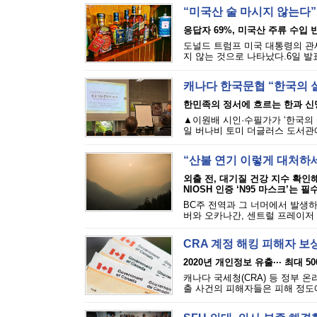
“미국산 술 마시지 않는다”
응답자 69%, 미국산 주류 수입 반
도널드 트럼프 미국 대통령의 관세
지 않는 것으로 나타났다.6일 발표된
캐나다 한국문협 “한국의 
한민족의 정서에 흐르는 한과 신
▲이원배 시인·수필가가 ‘한국의 
일 버나비 토미 더글러스 도서관에
“산불 연기 이렇게 대처하
외출 전, 대기질 건강 지수 확인
NIOSH 인증 ‘N95 마스크’는 필
BC주 전역과 그 너머에서 발생하
버와 오카나간, 센트럴 프레이저 밸
CRA 계정 해킹 피해자 보
2020년 개인정보 유출··· 최대 5
캐나다 국세청(CRA) 등 정부 
출 사건의 피해자들은 피해 정도에 