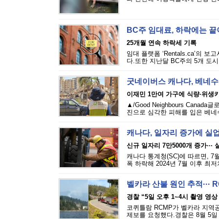
BC주 임대료, 하락에는 
25개월 연속 하락세 기록
임대 플랫폼 ‘Rentals.ca’의
다.또한 지난달 BC주의 5개 도시
굿네이버스 캐나다, 베네수
이재민 1만여 가구에 식량·위생
▲/Good Neighbours Cana
진으로 심각한 피해를 입은 베네수
캐나다, 일자리 증가에 실
신규 일자리 7만5000개 증가···
캐나다 통계청(SC)에 따르면, 7
폭 하락해 2024년 7월 이후 최
벨카라 산불 원인 추적··· 
경찰 “5일 오후 1~4시 촬영 영상
코퀴틀람 RCMP가 벨카라 지역공원(
제보를 요청했다.경찰은 8월 5일 