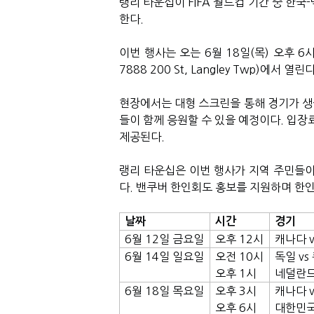
랭리 타운십이 FIFA 월드컵 기간 중 한
한다.
이번 행사는 오는 6월 18일(목) 오후 6시 
7888 200 St, Langley Twp)에서 열린다
현장에서는 대형 스크린을 통해 경기가 생중
들이 함께 응원할 수 있을 예정이다. 입장
제공된다.
랭리 타운십은 이번 행사가 지역 주민들이
다. 밴쿠버 한인회도 홍보를 지원하며 한
날짜
시간
경기
6
월
12
일
금요일
오후
12
시
캐나다
6
월
14
일
일요일
오전
10
시
독일
vs
오후
1
시
네덜란
6
월
18
일
목요일
오후
3
시
캐나다
오후
6
시
대한민