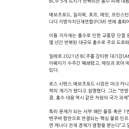
BC주 5개 도시가 반복되는 홍수 피해 대
애보츠포드, 칠리왁, 호프, 메릿, 프린스
나다 지방자치단체연합(FCM) 연례 총회
이들 지자체는 홍수로 인한 교통망 단절 
몇 년간 반복된 대규모 홍수로 주요 도로
일례로 2021년 BC주를 강타한 대기강(At
이웨이가 수주간 폐쇄됐고, 메릿과 로어 메
있다.
로스 시멘스 애보츠포드 시장은 마크 카니 
력의 계기가 됐다고 설명했다. 그는 “연방
큼, 홍수 대응 역시 같은 차원의 국가 과제
특히 문제가 되는 서부 해안 물류 축은 1
밴쿠버 항만으로 연결되는 핵심 물류 인프라
면 캐나다 전체 경제가 영향을 받는다”고 