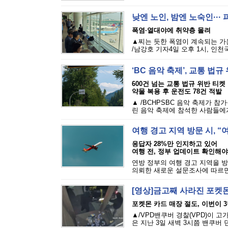
낮엔 노인, 밤엔 노숙인··
폭염·열대야에 취약층 몰려
▲찌는 듯한 폭염이 계속되는 가
/남강호 기자4일 오후 1시, 인천
‘BC 음악 축제’, 교통 법
600건 넘는 교통 법규 위반 티켓
약물 복용 후 운전도 78건 적발
▲ /BCHPSBC 음악 축제가 참
린 음악 축제에 참석한 사람들에게 
여행 경고 지역 방문 시, 
응답자 28%만 인지하고 있어
여행 전, 정부 업데이트 확인해야
연방 정부의 여행 경고 지역을 방
의뢰한 새로운 설문조사에 따르면,
[영상]금고째 사라진 포켓몬
포켓몬 카드 매장 절도, 이번이 
▲/VPD밴쿠버 경찰(VPD)이 
은 지난 3일 새벽 3시쯤 밴쿠버 