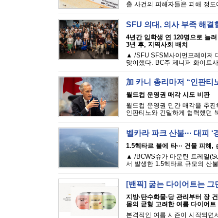
출 사건의 피해자들은 피해 정도에 
SFU 의대, 의사 부족 해결
4년간 입학생 연 120명으로 늘려
3년 후, 지역사회 배치
▲ /SFU SFSM사이먼프레이저
맞이했다. BC주 제니퍼 화이트사
加 카니 총리마저 “인판티노
월드컵 운영권 매각 시도 비판
월드컵 운영권 민간 매각을 추진하
인판티노와 긴밀하게 협력했던 북
벨카라 파크 산불··· 대피 
1.5헥타르 불에 타··· 건물 피해
▲ /BCWS슈가 마운틴 트레일(Sugar M
서 발생한 1.5헥타르 규모의 산불
[밴픽] 굶는 다이어트는 그
지방·탄수화물·당 관리부터 장 
몸의 균형 고려한 여름 다이어트
본격적인 여름 시즌이 시작되면서