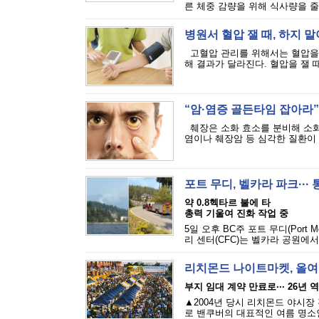
른 체중 감량을 위해 식사량을 줄
병원서 혈압 잴 때, 하지 말
고혈압 관리를 위해서는 혈압을 
해 결과가 달라진다. 혈압을 잴 때
“암·염증 골든타임 잡아라”·
췌장은 소화 효소를 분비해 소화
염이나 췌장암 등 심각한 질환이 발
포트 무디, 벨카라 파크···
약 0.8헥타르 불에 타
총력 기울여 진화 작업 중
5일 오후 BC주 포트 무디(Port M
리 센터(CFC)는 벨카라 공원에서
리치몬드 나이트마켓, 올여
부지 임대 계약 만료로··· 26년 
▲2004년 당시 리치몬드 야시장
로 밴쿠버의 대표적인 여름 명소인 리