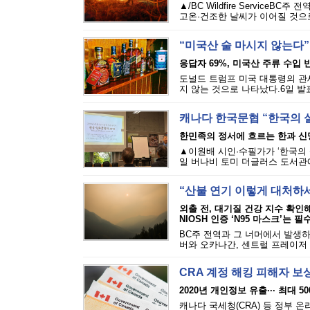
▲/BC Wildfire Servi
고온·건조한 날씨가 이어질 것으로
“미국산 술 마시지 않는다”
응답자 69%, 미국산 주류 수입 반
도널드 트럼프 미국 대통령의 관세
지 않는 것으로 나타났다.6일 발표된
캐나다 한국문협 “한국의 
한민족의 정서에 흐르는 한과 신
▲이원배 시인·수필가가 ‘한국의 
일 버나비 토미 더글러스 도서관에
“산불 연기 이렇게 대처하
외출 전, 대기질 건강 지수 확인
NIOSH 인증 ‘N95 마스크’는 필
BC주 전역과 그 너머에서 발생하
버와 오카나간, 센트럴 프레이저 밸
CRA 계정 해킹 피해자 보
2020년 개인정보 유출··· 최대 5
캐나다 국세청(CRA) 등 정부 