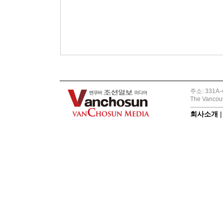
주소: 331A-4
The Vancouv
회사소개