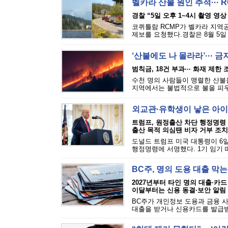
벨카라 산불 원인 추적··· 
경찰 “5일 오후 1~4시 촬영 영상
코퀴틀람 RCMP가 벨카라 지역공원(
제보를 요청했다.경찰은 8월 5일 
‘산불에도 나 몰라라’··· 
범칙금, 18건 부과··· 화재 제한
수천 명의 사람들이 맹렬한 산불을
지역에서는 불법적으로 불을 피우는
외교관·유학생이 낳은 아이
트럼프, 원정출산 차단 행정명령
출산 목적 의심땐 비자 거부 조치
도널드 트럼프 미국 대통령이 6일
행정명령에 서명했다. 1기 임기 
BC주, 명의 도용 대출 막
2027년부터 타인 명의 대출·카드
이달부터는 신용 동결·보안 알림
BC주가 개인정보 도용과 금융 
대출을 받거나 신용카드를 발급받는