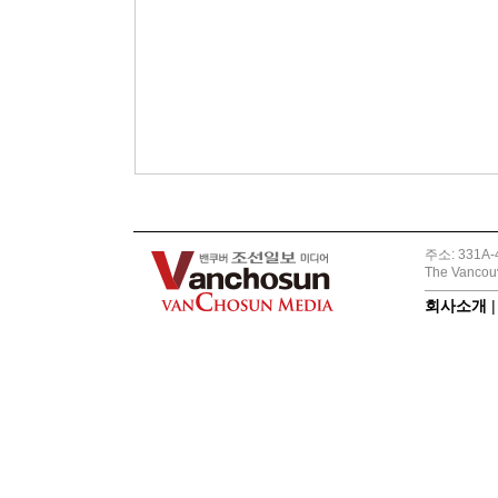
주소: 331A-4
The Vancouv
회사소개