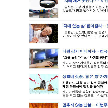
“치태 제거 못한다”··· ‘
양치는 구강 건강을 지키는 기본
칫솔모가 닳고 벌어지면 치아에 붙
‘치매 없는 삶’ 짧아질라···
고혈압, 당뇨병, 흡연 등 중년기
이 짧아질 수 있다는 연구 결과가 
직원 감시 어디까지··· 
“효율 높인다” vs “사생활 침해”
캐나다 주요 기업들이 직원들의 
이 커지고 있다.기업들은 업무 흐
생활비 상승, ‘젊은 층’ 가
신용카드 사용 늘고 최소 금액만
재정 유연성에 빨간불 들어와
캐나다인들이 생활비 상승으로 재
움을 겪고 있는 것으로 나타났다.에퀴
멈추지 않는 산불··· 이번