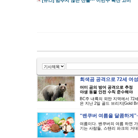
[뉴스] 멈추지 않는 산불··· 이번주 확산 고비
회색곰 공격으로 72세 여
어미 곰의 방어 공격으로 추정
야생 동물 안전 수칙 준수해야
BC주 내륙의 외딴 지역에서 72
은 지난 2일 골드 브리지(Gold Bri
“밴쿠버 여름을 달콤하게”··
여름이다. 밴쿠버의 여름 하면 
기는 사람들, 스탠리 파크의 거대