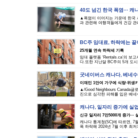
40도 넘긴 한국 폭염··· 
▲폭염이 이어지는 가운데 한국 
과 관련해 여행객들에게 건강 관리
BC주 임대료, 하락에는 
25개월 연속 하락세 기록
임대 플랫폼 ‘Rentals.ca’의
다.또한 지난달 BC주의 5개 도시
굿네이버스 캐나다, 베네수
이재민 1만여 가구에 식량·위생
▲/Good Neighbours Cana
진으로 심각한 피해를 입은 베네수
캐나다, 일자리 증가에 실
신규 일자리 7만5000개 증가···
캐나다 통계청(SC)에 따르면, 7
폭 하락해 2024년 7월 이후 최