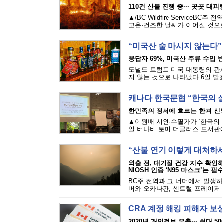
110건 산불 진행 중··· 곳곳 대
▲/BC Wildfire Servi
고온·건조한 날씨가 이어질 것으로
“미국산 술 마시지 않는다”
응답자 69%, 미국산 주류 수입 반
도널드 트럼프 미국 대통령의 관세
지 않는 것으로 나타났다.6일 발표된
캐나다 한국문협 “한국의 
한민족의 정서에 흐르는 한과 신
▲이원배 시인·수필가가 ‘한국의 
일 버나비 토미 더글러스 도서관에
“산불 연기 이렇게 대처하
외출 전, 대기질 건강 지수 확인
NIOSH 인증 ‘N95 마스크’는 필
BC주 전역과 그 너머에서 발생하
버와 오카나간, 센트럴 프레이저 밸
CRA 계정 해킹 피해자 보
2020년 개인정보 유출··· 최대 5