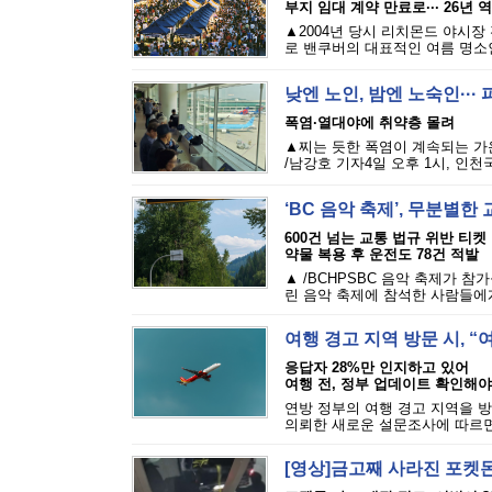
부지 임대 계약 만료로··· 26년 
▲2004년 당시 리치몬드 야시장
로 밴쿠버의 대표적인 여름 명소인 리
낮엔 노인, 밤엔 노숙인··
폭염·열대야에 취약층 몰려
▲찌는 듯한 폭염이 계속되는 가
/남강호 기자4일 오후 1시, 인천
‘BC 음악 축제’, 무분별
600건 넘는 교통 법규 위반 티켓
약물 복용 후 운전도 78건 적발
▲ /BCHPSBC 음악 축제가 참
린 음악 축제에 참석한 사람들에게 
여행 경고 지역 방문 시, 
응답자 28%만 인지하고 있어
여행 전, 정부 업데이트 확인해야
연방 정부의 여행 경고 지역을 방
의뢰한 새로운 설문조사에 따르면,
[영상]금고째 사라진 포켓몬