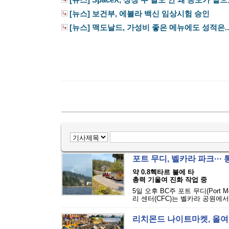
[뉴스] SpaceX, 상장 두 달도 안 돼 공모가 밑
[뉴스] 보건부, 에볼라 백신 임상시험 승인
[뉴스] 맥도날드, 가성비 좋은 메뉴에도 성적은..
포트 무디, 벨카라 파크···
약 0.8헥타르 불에 타
총력 기울여 진화 작업 중
5일 오후 BC주 포트 무디(Port M
리 센터(CFC)는 벨카라 공원에서
리치몬드 나이트마켓, 올여