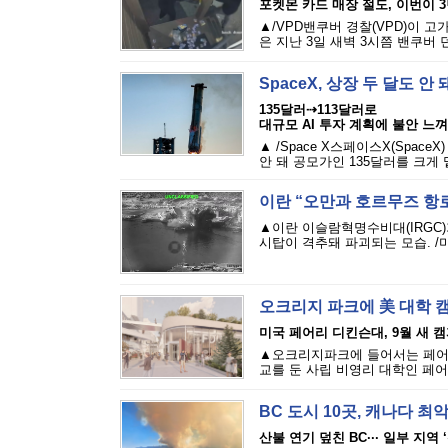
포켓몬 카드 매장 절도, 이번이 
▲/VPD밴쿠버 경찰(VPD)이 
은 지난 3일 새벽 3시쯤 밴쿠버 
SpaceX, 상장 두 달도 
135달러⇢113달러로
대규모 AI 투자 계획에 불안 느껴
▲ /Space X스페이스X(Spac
안 돼 공모가인 135달러를 크게 
이란 “오만과 호르무즈 항로
▲이란 이슬람혁명수비대(IRGC
시탑이 격추돼 파괴되는 모습. /
오크리지 파크에 美 대학 
미국 페어리 디킨슨대, 9월 새 
▲오크리지파크에 들어서는 페어리 디
교를 둔 사립 비영리 대학인 페어리 디킨
BC 도시 10곳, 캐나다 최악
산불 연기 덮친 BC··· 일부 지역 