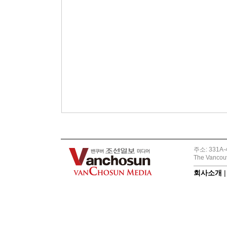
주소: 331A-4
The Vancouv
회사소개