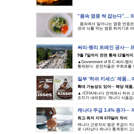
“몸속 염증 싹 잡는다”… 
몸속에서 일어나는 염증 반응은 
관과 뇌를 막는 염증 찌꺼기로 바뀌
써리-랭리 트레인 공사···
9월 7일까지 전면 통제·12월까지
▲Government of B.C.
통제된다. 운전자들은 우회로를 이
일부 ‘허쉬 키세스’ 제품…
확대 가능성도 있어··· 해당 제
▲ /CFIA캐나다 전역에서 허쉬 크리미
조치가 내려졌다. 캐나다 식품검사청
캐나다 주급 3.4% 증가··
최고·최저 지역 670달러 차이
캐나다 근로자의 평균 주급이 지난
로 나타났다.캐나다 통계청이 고용