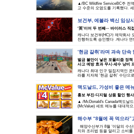
▲/BC Wildfire Servic
고 수준의 오염도를 기록했다. 세
보건부, 에볼라 백신 임상
‘英’이어 두 번째··· 바이러스 
캐나다 보건부(HC)가 제약회사 
진행하도록 승인했다 .캐나다 연방
‘현금 갈취’라며 과속 단
벌금 불만이 낳은 포퓰리즘 정책
사고 예방 효과 무시·세수 낭비 
캐나다 최대 인구 밀집지역인 온
라를 지자체 ‘현금 갈취’ 수단으로
맥도날드, 가성비 좋은 메
홍보 부진·디지털 상품 할인 행사
▲ /McDonald's Canada
(McValue) 세트 메뉴를 대대
해수부 “8월에 꼭 먹으라”고
해양수산부가 8월 ‘이달의 수산
치와 조리법 등을 알리고 소비를 