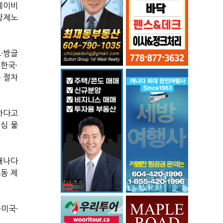
데이비
강제노
·방글
·한국·
문 절차
하다고
의심 물
캐나다
동 제
미국·