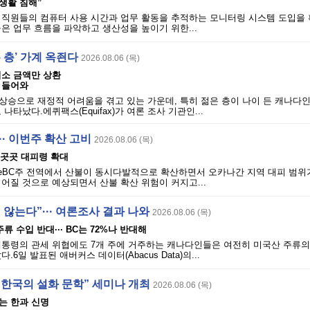
사생활 침해”
 직원들의 컴퓨터 사용 시간과 업무 활동을 추적하는 모니터링 시스템 도입을
은 업무 흐름을 파악하고 생산성을 높이기 위한...
은 층’ 가계 옥죈다
2026.08.06 (목)
최소 금액만 상환
 들어와
승으로 재정적 어려움을 겪고 있는 가운데, 특히 젊은 층이 나이 든 캐나다인
나타났다.에퀴팩스(Equifax)가 여론 조사 기관인...
·· 이번주 확산 고비
2026.08.06 (목)
· 곳곳 대피령 확대
 ServiceBC주 전역에서 산불이 동시다발적으로 확산하면서 오카나간 지역 대피 범
어질 것으로 예상되면서 산불 확산 위험이 커지고...
 않는다”··· 여론조사 결과 나와
2026.08.06 (목)
주류 수입 반대··· BC는 72%나 반대해
통령의 관세 위협에도 7개 주에 거주하는 캐나다인들은 여전히 ​​미국산 주류
6일 발표된 애버커스 데이터(Abacus Data)의...
“한국의 설화 문학” 세미나 개최
2026.08.06 (목)
는 한과 신명