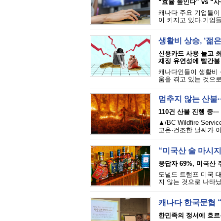
“효율 높인다” vs “
캐나다 주요 기업들이
이 커지고 있다.기업들
생활비 상승, ‘젊
신용카드 사용 늘고 
재정 유연성에 빨간불
캐나다인들이 생활비 상
움을 겪고 있는 것으로 
멈추지 않는 산불·
110건 산불 진행 중··
▲/BC Wildfire
고온·건조한 날씨가 이
“미국산 술 마시지
응답자 69%, 미국산 
도널드 트럼프 미국 대
지 않는 것으로 나타났다.
캐나다 한국문협 
한민족의 정서에 흐르