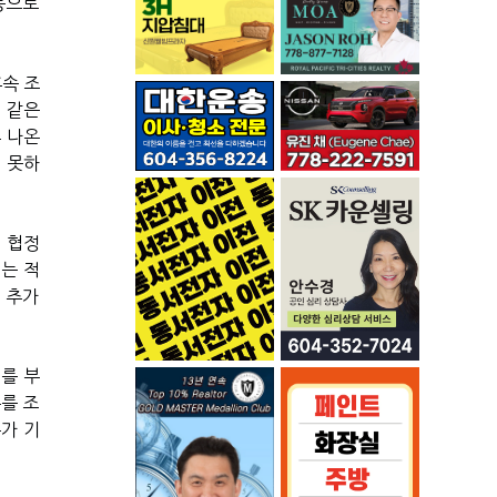
동으로
속 조
 같은
 나온
 못하
 협정
%는 적
 추가
를 부
를 조
가 기