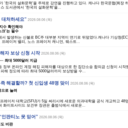
 ‘한국의 설화문학’을 주제로 강연을 진행하고 있다. 캐나다 한국문협(회장 하
스 도서관에서 ‘한국의 설화문학’을...
게 대처하세요”
2026.08.06 (목)
 지수 확인해야
마스크’는 필수
에서 발생하는 산불로 BC주 대부분 지역이 연기로 뒤덮였다.캐나다 기상청(EC
 프레이저 밸리, 노스 프레이저 캐니언, 웨스트...
피해자 보상 신청 시작
2026.08.06 (목)
·· 최대 5000달러 지급
 등 정부 온라인 계정 해킹 피해자를 대상으로 한 집단소송 합의금 신청이 시작
피해 정도에 따라 최대 5000달러까지 보상받을 수...
 부족 해결할까? 첫 신입생 48명 맞이
2026.08.06 (목)
0명으로 늘려
이먼프레이저 대학교(SFU)가 5일 써리시에 새로운 의과대학을 공식 개교하고 48
퍼 화이트사이드 보건부 장관은 출범식에서 새로운...
“인판티노 못 믿어”
2026.08.06 (목)
시도 비판