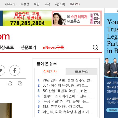
영상∙포토
신문보기
eNews구독
전체기사
포토뉴스
1
잇단 임대 위반, 한인 집주인 벌금...
2
30만 아이티 난민, 캐나다로...
3
BC 산불 ‘폭발적 확산’··· 버논...
4
‘밴쿠버 스카이라인이 바뀐다’…...
5
‘무상 의료’ 캐나다, 늘어나는...
6
해외 근무자 캐나다 파견...
7
이민부, 외국 유학생 취업 허가...