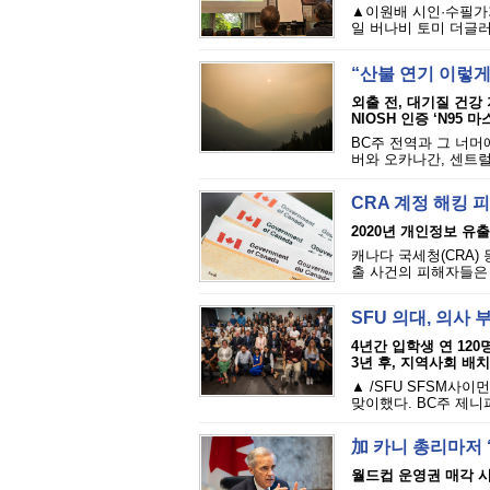
▲이원배 시인·수필가가
일 버나비 토미 더글러
“산불 연기 이렇
외출 전, 대기질 건강
NIOSH 인증 ‘N95 
BC주 전역과 그 너머
버와 오카나간, 센트럴
CRA 계정 해킹 
2020년 개인정보 유출·
캐나다 국세청(CRA)
출 사건의 피해자들은 
SFU 의대, 의사
4년간 입학생 연 12
3년 후, 지역사회 배치
▲ /SFU SFSM사
맞이했다. BC주 제니
加 카니 총리마저 
월드컵 운영권 매각 