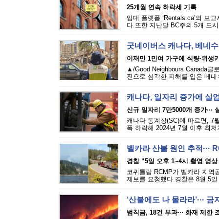
25개월 연속 하락세 기록
임대 플랫폼 ‘Rentals.ca’의
다.또한 지난달 BC주의 5개 도시
굿네이버스 캐나다, 베네수
이재민 1만여 가구에 식량·위생
▲/Good Neighbours Cana
진으로 심각한 피해를 입은 베네수
캐나다, 일자리 증가에 실
신규 일자리 7만5000개 증가···
캐나다 통계청(SC)에 따르면, 7
폭 하락해 2024년 7월 이후 최
벨카라 산불 원인 추적··· 
경찰 “5일 오후 1~4시 촬영 영상
코퀴틀람 RCMP가 벨카라 지역공원(
제보를 요청했다.경찰은 8월 5일 
‘산불에도 나 몰라라’··· 
범칙금, 18건 부과··· 화재 제한