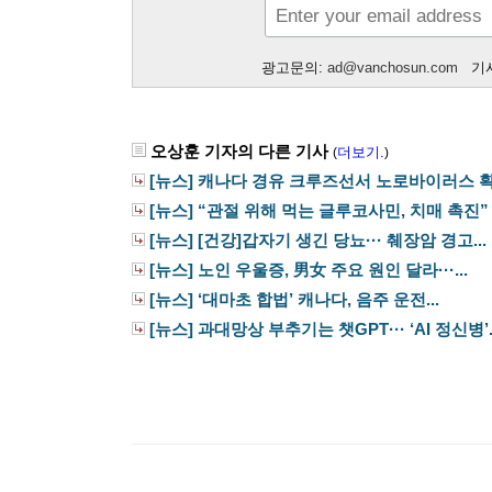
광고문의:
ad@vanchosun.com
기사
오상훈 기자의 다른 기사
더보기.
(
)
[뉴스] 캐나다 경유 크루즈선서 노로바이러스 확산
[뉴스] “관절 위해 먹는 글루코사민, 치매 촉진”
[뉴스] [건강]갑자기 생긴 당뇨··· 췌장암 경고...
[뉴스] 노인 우울증, 男女 주요 원인 달라···...
[뉴스] ‘대마초 합법’ 캐나다, 음주 운전...
[뉴스] 과대망상 부추기는 챗GPT··· ‘AI 정신병’..