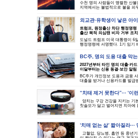
수천 명의 사람들이 맹렬한 산불을
지역에서는 불법적으로 불을 피우는
외교관·유학생이 낳은 아이
트럼프, 원정출산 차단 행정명령
출산 목적 의심땐 비자 거부 조치
도널드 트럼프 미국 대통령이 6일
행정명령에 서명했다. 1기 임기 
BC주, 명의 도용 대출 막
2027년부터 타인 명의 대출·카드
이달부터는 신용 동결·보안 알림
BC주가 개인정보 도용과 금융 
대출을 받거나 신용카드를 발급받는
“치태 제거 못한다”··· ‘
양치는 구강 건강을 지키는 기본
칫솔모가 닳고 벌어지면 치아에 붙
‘치매 없는 삶’ 짧아질라···
고혈압, 당뇨병, 흡연 등 중년기
이 짧아질 수 있다는 연구 결과가 