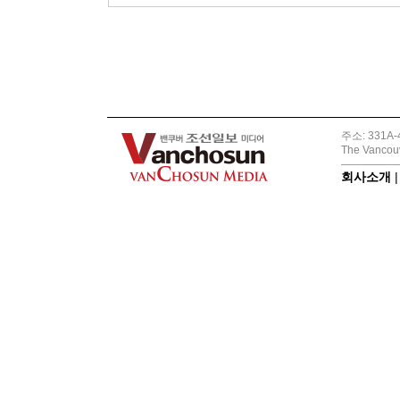
주소: 331A-4
The Vancouv
회사소개