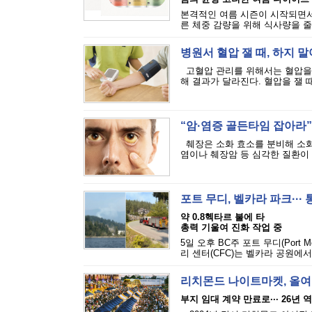
본격적인 여름 시즌이 시작되면서
른 체중 감량을 위해 식사량을 줄
병원서 혈압 잴 때, 하지 말
고혈압 관리를 위해서는 혈압을 
해 결과가 달라진다. 혈압을 잴 때
“암·염증 골든타임 잡아라”·
췌장은 소화 효소를 분비해 소화
염이나 췌장암 등 심각한 질환이 발
포트 무디, 벨카라 파크···
약 0.8헥타르 불에 타
총력 기울여 진화 작업 중
5일 오후 BC주 포트 무디(Port M
리 센터(CFC)는 벨카라 공원에서
리치몬드 나이트마켓, 올여
부지 임대 계약 만료로··· 26년 