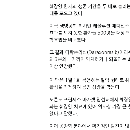
췌장암 환자의 생존 기간을 두 배로 늘리는
대를 모으고 있다. 
미국 생명공학 회사인 레볼루션 메디신스
효과를 보지 못한 환자들 500명을 대상으
학요법을 비교했다. 
그 결과 다락손라십(
Daraxonrasib)
이라는
의 3분의 1 가까이 억제하거나 되돌리는 효
이상 연장했다. 
이 약은 1일 1회 복용하는 알약 형태로 
활성을 억제하여 종양 성장을 막는다. 
토론토 프린세스 마가렛 암센터에서 췌장암
과는 췌장암 치료에 있어 역사상 가장 큰 
없다고 말했다. 
이어 종양학 분야에서 획기적인 발전이 많이