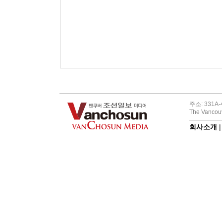
주소: 331A-4
The Vancouv
회사소개