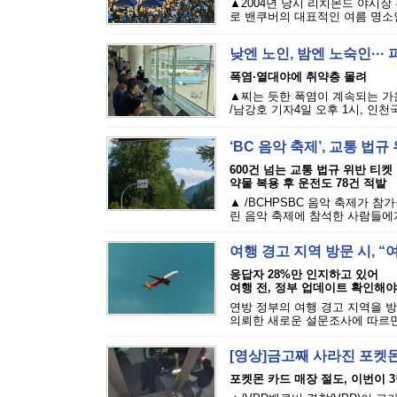
▲2004년 당시 리치몬드 야시장
로 밴쿠버의 대표적인 여름 명소인 리
낮엔 노인, 밤엔 노숙인··
폭염·열대야에 취약층 몰려
▲찌는 듯한 폭염이 계속되는 가
/남강호 기자4일 오후 1시, 인천
‘BC 음악 축제’, 교통 법
600건 넘는 교통 법규 위반 티켓
약물 복용 후 운전도 78건 적발
▲ /BCHPSBC 음악 축제가 참
린 음악 축제에 참석한 사람들에게 
여행 경고 지역 방문 시, 
응답자 28%만 인지하고 있어
여행 전, 정부 업데이트 확인해야
연방 정부의 여행 경고 지역을 방
의뢰한 새로운 설문조사에 따르면,
[영상]금고째 사라진 포켓몬
포켓몬 카드 매장 절도, 이번이 