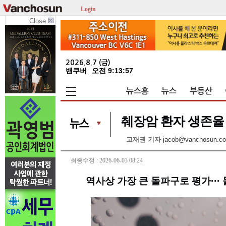
Login
Close
2026.8.7 (금)
밴쿠버
오전 9:13:57
뉴스홈
뉴스
부동산
췌장암 환자 생존율 
고재권 기자
jacob@vanchosun.c
최종수정 : 2026-06-03 08:24
역사상 가장 큰 돌파구로 평가··