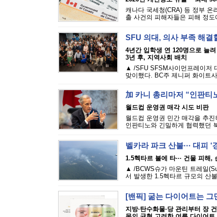
캐나다 국세청(CRA) 등 정부 
출 사건의 피해자들은 피해 정도에 
SFU 의대, 의사 부족 해결
4년간 입학생 연 120명으로 늘려
3년 후, 지역사회 배치
▲ /SFU SFSM사이먼프레이저
맞이했다. BC주 제니퍼 화이트사
加 카니 총리마저 “인판티노
월드컵 운영권 매각 시도 비판
월드컵 운영권 민간 매각을 추진하
인판티노와 긴밀하게 협력했던 북
벨카라 파크 산불··· 대피 
1.5헥타르 불에 타··· 건물 피해
▲ /BCWS슈가 마운틴 트레일(Sugar M
서 발생한 1.5헥타르 규모의 산불
[밴픽] 굶는 다이어트는 그
지방·탄수화물·당 관리부터 장 
몸의 균형 고려한 여름 다이어트