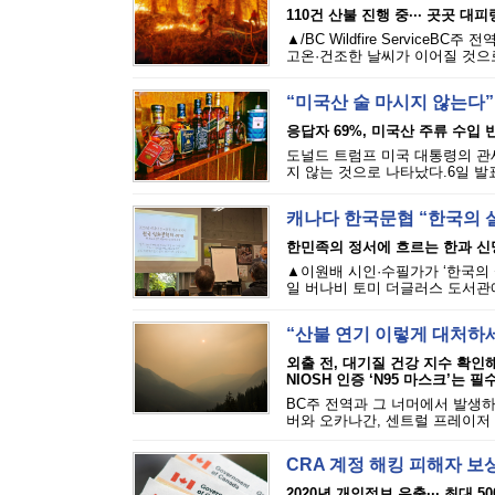
110건 산불 진행 중··· 곳곳 대
▲/BC Wildfire Servi
고온·건조한 날씨가 이어질 것으로
“미국산 술 마시지 않는다”
응답자 69%, 미국산 주류 수입 반
도널드 트럼프 미국 대통령의 관세
지 않는 것으로 나타났다.6일 발표된
캐나다 한국문협 “한국의 
한민족의 정서에 흐르는 한과 신
▲이원배 시인·수필가가 ‘한국의 
일 버나비 토미 더글러스 도서관에
“산불 연기 이렇게 대처하
외출 전, 대기질 건강 지수 확인
NIOSH 인증 ‘N95 마스크’는 필
BC주 전역과 그 너머에서 발생하
버와 오카나간, 센트럴 프레이저 밸
CRA 계정 해킹 피해자 보
2020년 개인정보 유출··· 최대 5