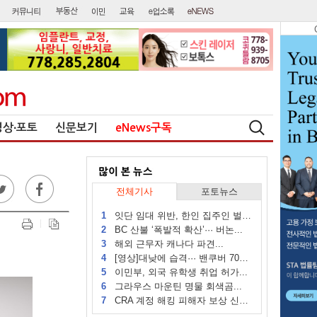
영상∙포토
신문보기
eNews구독
전체기사
포토뉴스
1
잇단 임대 위반, 한인 집주인 벌금...
2
BC 산불 ‘폭발적 확산’··· 버논...
3
해외 근무자 캐나다 파견...
4
[영상]대낮에 습격··· 밴쿠버 70대...
5
이민부, 외국 유학생 취업 허가...
6
그라우스 마운틴 명물 회색곰...
7
CRA 계정 해킹 피해자 보상 신청 시작