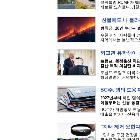
코퀴틀람 RCMP가 벨카
제보를 요청했다.경찰은
‘산불에도 나 몰라라
범칙금, 18건 부과··
수천 명의 사람들이 맹
지역에서는 불법적으로 
외교관·유학생이 
트럼프, 원정출산 차
출산 목적 의심땐 비자
도널드 트럼프 미국 대
행정명령에 서명했다. 
BC주, 명의 도용
2027년부터 타인 명
이달부터는 신용 동결
BC주가 개인정보 도용
대출을 받거나 신용카드
“치태 제거 못한다”
양치는 구강 건강을 
칫솔모가 닳고 벌어지면