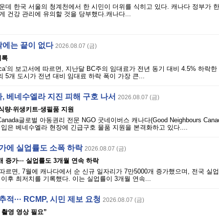
운데 한국 서울의 청계천에서 한 시민이 더위를 식히고 있다. 캐나다 정부가 
 건강 관리에 유의할 것을 당부했다.캐나다...
락에는 끝이 없다
2026.08.07 (금)
기록
ls.ca’의 보고서에 따르면, 지난달 BC주의 임대료가 전년 동기 대비 4.5% 하락
 5개 도시가 전년 대비 임대료 하락 폭이 가장 큰...
, 베네수엘라 지진 피해 구호 나서
2026.08.07 (금)
 식량·위생키트·생필품 지원
rs Canada글로벌 아동권리 전문 NGO 굿네이버스 캐나다(Good Neighbours Can
입은 베네수엘라 현장에 긴급구호 물품 지원을 본격화하고 있다....
증가에 실업률도 소폭 하락
2026.08.07 (금)
개 증가··· 실업률도 3개월 연속 하락
따르면, 7월에 캐나다에서 순 신규 일자리가 7만5000개 증가했으며, 전국 실업
월 이후 최저치를 기록했다. 이는 실업률이 3개월 연속...
적··· RCMP, 시민 제보 요청
2026.08.07 (금)
시 촬영 영상 필요”