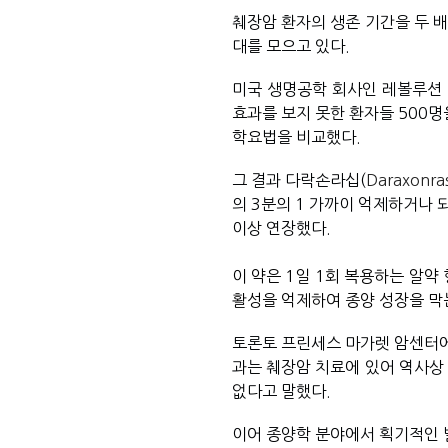
췌장암 환자의 생존 기간을 두 
대를 모으고 있다. 
미국 생명공학 회사인 레볼루션
효과를 보지 못한 환자들 500명
학요법을 비교했다. 
그 결과 다락손라십(
Daraxonras
의 3분의 1 가까이 억제하거나 
이상 연장했다. 
이 약은 1일 1회 복용하는 알약
활성을 억제하여 종양 성장을 막는
토론토 프린세스 마가렛 암센터에
과는 췌장암 치료에 있어 역사상 
없다고 말했다. 
이어 종양학 분야에서 획기적인 