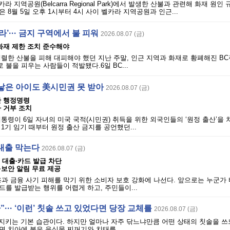
라 지역공원(Belcarra Regional Park)에서 발생한 산불과 관련해 화재 원인
 8월 5일 오후 1시부터 4시 사이 벨카라 지역공원과 인근...
’··· 금지 구역에서 불 피워
2026.08.07 (금)
· 화재 제한 조치 준수해야
렬한 산불을 피해 대피해야 했던 지난 주말, 인근 지역과 화재로 황폐해진 BC
불을 피우는 사람들이 적발됐다.6일 BC...
낳은 아이도 美시민권 못 받아
2026.08.07 (금)
단 행정명령
 거부 조치
통령이 6일 자녀의 미국 국적(시민권) 취득을 위한 외국인들의 ‘원정 출산’을 
1기 임기 때부터 원정 출산 금지를 공언했던...
 대출 막는다
2026.08.07 (금)
의 대출·카드 발급 차단
·보안 알림 무료 제공
과 금융 사기 피해를 막기 위한 소비자 보호 강화에 나선다. 앞으로는 누군가
를 발급받는 행위를 어렵게 하고, 주민들이...
··· ‘이런’ 칫솔 쓰고 있었다면 당장 교체를
2026.08.07 (금)
지키는 기본 습관이다. 하지만 얼마나 자주 닦느냐만큼 어떤 상태의 칫솔을 쓰
 치아에 붙은 음식물 찌꺼기와 치태를...