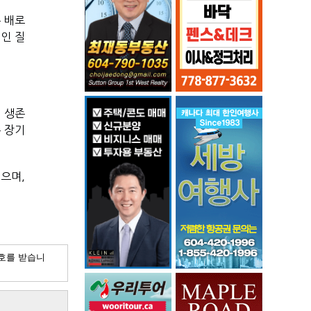
배로 
인 질
 생존
른 장기
으며, 
호를 받습니