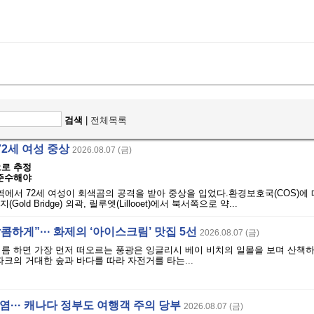
검색
|
전체목록
72세 여성 중상
2026.08.07 (금)
으로 추정
 준수해야
역에서 72세 여성이 회색곰의 공격을 받아 중상을 입었다.환경보호국(COS)에 
Gold Bridge) 외곽, 릴루엣(Lillooet)에서 북서쪽으로 약...
콤하게”··· 화제의 ‘아이스크림’ 맛집 5선
2026.08.07 (금)
여름 하면 가장 먼저 떠오르는 풍광은 잉글리시 베이 비치의 일몰을 보며 산책
파크의 거대한 숲과 바다를 따라 자전거를 타는...
폭염··· 캐나다 정부도 여행객 주의 당부
2026.08.07 (금)