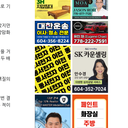
로 기
지만 
항암화
을 거
두 배 
백질의 
번 결
적이 