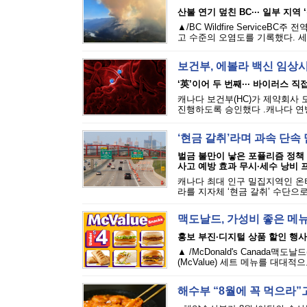
산불 연기 덮친 BC··· 일부 지역 
▲/BC Wildfire Servic
고 수준의 오염도를 기록했다. 세
보건부, 에볼라 백신 임상
‘英’이어 두 번째··· 바이러스 
캐나다 보건부(HC)가 제약회사 
진행하도록 승인했다 .캐나다 연방
‘현금 갈취’라며 과속 단
벌금 불만이 낳은 포퓰리즘 정책
사고 예방 효과 무시·세수 낭비 
캐나다 최대 인구 밀집지역인 온
라를 지자체 ‘현금 갈취’ 수단으로
맥도날드, 가성비 좋은 메
홍보 부진·디지털 상품 할인 행사
▲ /McDonald's Canada
(McValue) 세트 메뉴를 대대
해수부 “8월에 꼭 먹으라”고