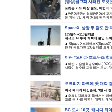
[영상]금고째 사라진 포켓몬
포켓몬 카드 매장 절도, 이번이 
▲/VPD밴쿠버 경찰(VPD)이 
은 지난 3일 새벽 3시쯤 밴쿠버 
SpaceX, 상장 두 달도 
135달러⇢113달러로
대규모 AI 투자 계획에 불안 느껴
▲ /Space X스페이스X(Spac
안 돼 공모가인 135달러를 크게 
이란 “오만과 호르무즈 항로
▲이란 이슬람혁명수비대(IRGC
시탑이 격추돼 파괴되는 모습. /
오크리지 파크에 美 대학 
미국 페어리 디킨슨대, 9월 새 
▲오크리지파크에 들어서는 페어리 디
교를 둔 사립 비영리 대학인 페어리 디킨
BC 도시 10곳, 캐나다 최악