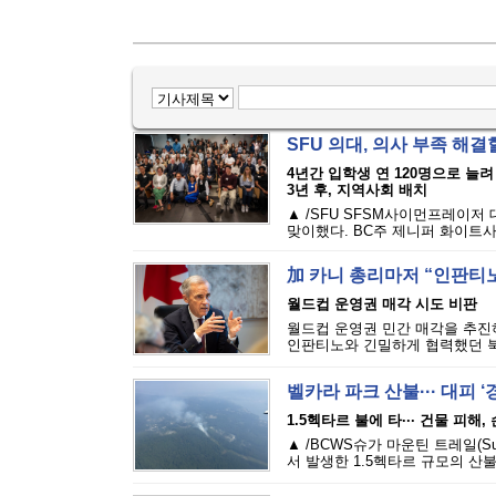
SFU 의대, 의사 부족 해결할
4년간 입학생 연 120명으로 늘려
3년 후, 지역사회 배치
▲ /SFU SFSM사이먼프레이저
맞이했다. BC주 제니퍼 화이트사
加 카니 총리마저 “인판티노
월드컵 운영권 매각 시도 비판
월드컵 운영권 민간 매각을 추진하
인판티노와 긴밀하게 협력했던 북
벨카라 파크 산불··· 대피 
1.5헥타르 불에 타··· 건물 피해
▲ /BCWS슈가 마운틴 트레일(Sugar M
서 발생한 1.5헥타르 규모의 산불