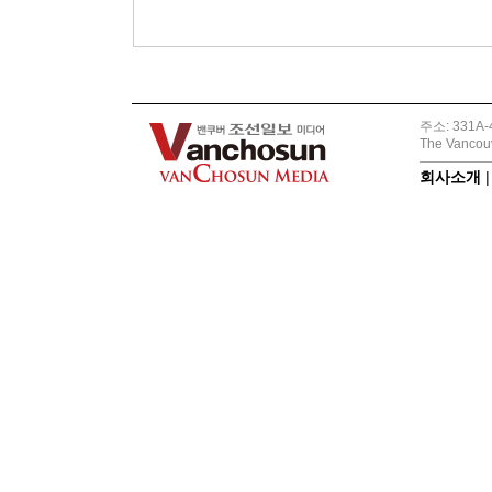
주소: 331A-4
The Vancouv
회사소개