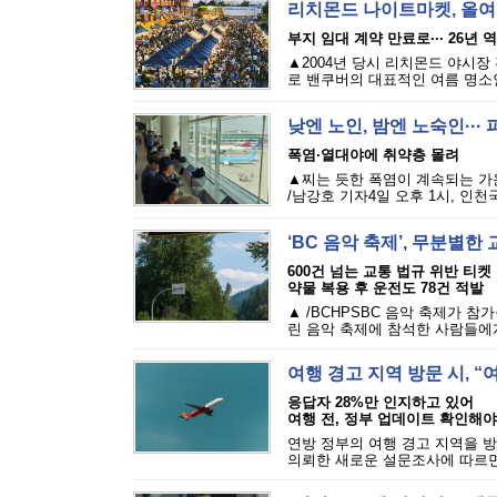
리치몬드 나이트마켓, 올여
부지 임대 계약 만료로··· 26년 
▲2004년 당시 리치몬드 야시장
로 밴쿠버의 대표적인 여름 명소인 리
낮엔 노인, 밤엔 노숙인··
폭염·열대야에 취약층 몰려
▲찌는 듯한 폭염이 계속되는 가
/남강호 기자4일 오후 1시, 인천
‘BC 음악 축제’, 무분별
600건 넘는 교통 법규 위반 티켓
약물 복용 후 운전도 78건 적발
▲ /BCHPSBC 음악 축제가 참
린 음악 축제에 참석한 사람들에게 
여행 경고 지역 방문 시, 
응답자 28%만 인지하고 있어
여행 전, 정부 업데이트 확인해야
연방 정부의 여행 경고 지역을 방
의뢰한 새로운 설문조사에 따르면,