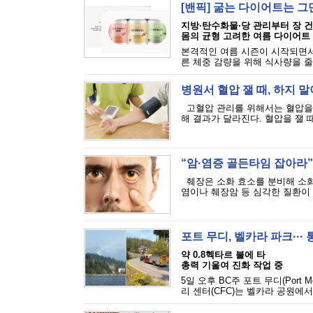
[밴픽] 굶는 다이어트는 그
지방·탄수화물·당 관리부터 장 
몸의 균형 고려한 여름 다이어트
본격적인 여름 시즌이 시작되면서
른 체중 감량을 위해 식사량을 줄
병원서 혈압 잴 때, 하지 말
고혈압 관리를 위해서는 혈압을 
해 결과가 달라진다. 혈압을 잴 때
“암·염증 골든타임 잡아라”·
췌장은 소화 효소를 분비해 소화
염이나 췌장암 등 심각한 질환이 발
포트 무디, 벨카라 파크···
약 0.8헥타르 불에 타
총력 기울여 진화 작업 중
5일 오후 BC주 포트 무디(Port M
리 센터(CFC)는 벨카라 공원에서