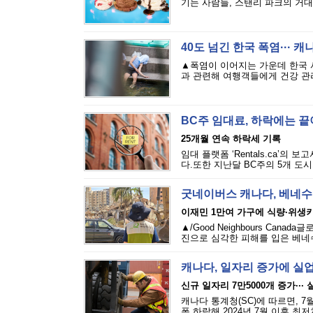
기는 사람들, 스탠리 파크의 거대
40도 넘긴 한국 폭염··· 
▲폭염이 이어지는 가운데 한국 
과 관련해 여행객들에게 건강 관리
BC주 임대료, 하락에는 
25개월 연속 하락세 기록
임대 플랫폼 ‘Rentals.ca’의
다.또한 지난달 BC주의 5개 도시
굿네이버스 캐나다, 베네수
이재민 1만여 가구에 식량·위생
▲/Good Neighbours Cana
진으로 심각한 피해를 입은 베네수
캐나다, 일자리 증가에 실
신규 일자리 7만5000개 증가···
캐나다 통계청(SC)에 따르면, 7
폭 하락해 2024년 7월 이후 최