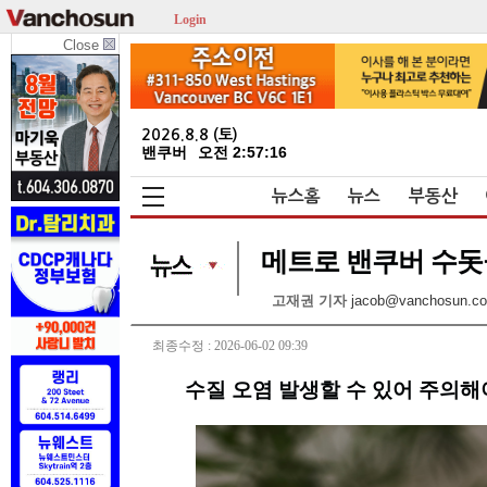
Login
Close
2026.8.8 (토)
밴쿠버
오전 2:57:17
뉴스홈
뉴스
부동산
메트로 밴쿠버 수돗물,
고재권 기자
jacob@vanchosun.c
최종수정 : 2026-06-02 09:39
수질 오염 발생할 수 있어 주의해