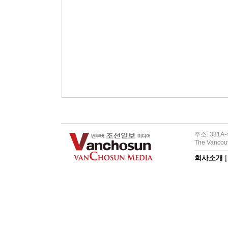
주소: 331A-4
The Vancouv
회사소개