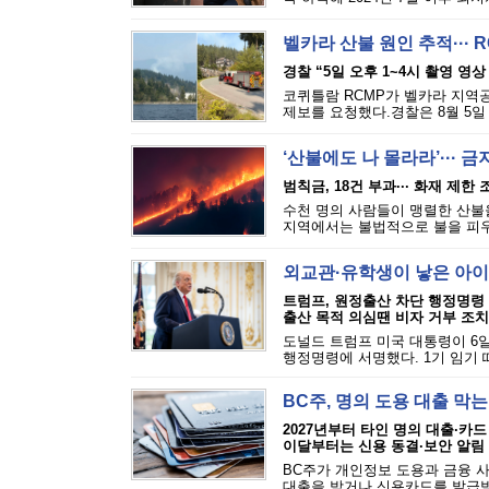
벨카라 산불 원인 추적··· 
경찰 “5일 오후 1~4시 촬영 영상
코퀴틀람 RCMP가 벨카라 지역공원(
제보를 요청했다.경찰은 8월 5일 
‘산불에도 나 몰라라’··· 
범칙금, 18건 부과··· 화재 제한
수천 명의 사람들이 맹렬한 산불을
지역에서는 불법적으로 불을 피우는
외교관·유학생이 낳은 아이
트럼프, 원정출산 차단 행정명령
출산 목적 의심땐 비자 거부 조치
도널드 트럼프 미국 대통령이 6일
행정명령에 서명했다. 1기 임기 
BC주, 명의 도용 대출 막
2027년부터 타인 명의 대출·카드
이달부터는 신용 동결·보안 알림
BC주가 개인정보 도용과 금융 
대출을 받거나 신용카드를 발급받는