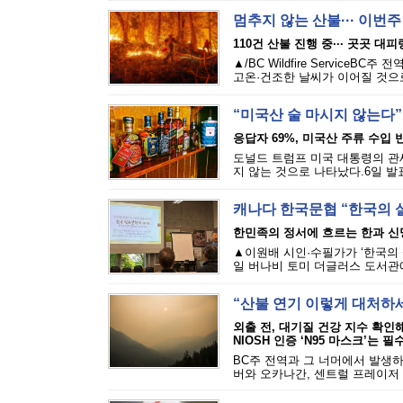
멈추지 않는 산불··· 이번
110건 산불 진행 중··· 곳곳 대
▲/BC Wildfire Servi
고온·건조한 날씨가 이어질 것으로
“미국산 술 마시지 않는다”
응답자 69%, 미국산 주류 수입 반
도널드 트럼프 미국 대통령의 관세
지 않는 것으로 나타났다.6일 발표된
캐나다 한국문협 “한국의 
한민족의 정서에 흐르는 한과 신
▲이원배 시인·수필가가 ‘한국의 
일 버나비 토미 더글러스 도서관에
“산불 연기 이렇게 대처하
외출 전, 대기질 건강 지수 확인
NIOSH 인증 ‘N95 마스크’는 필
BC주 전역과 그 너머에서 발생하
버와 오카나간, 센트럴 프레이저 밸