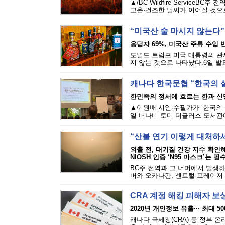
▲/BC Wildfire Servi
고온·건조한 날씨가 이어질 것으로
“미국산 술 마시지 않는다”
응답자 69%, 미국산 주류 수입 반
도널드 트럼프 미국 대통령의 관세
지 않는 것으로 나타났다.6일 발표된
캐나다 한국문협 “한국의 
한민족의 정서에 흐르는 한과 신
▲이원배 시인·수필가가 ‘한국의 
일 버나비 토미 더글러스 도서관에
“산불 연기 이렇게 대처하
외출 전, 대기질 건강 지수 확인
NIOSH 인증 ‘N95 마스크’는 필
BC주 전역과 그 너머에서 발생하
버와 오카나간, 센트럴 프레이저 밸
CRA 계정 해킹 피해자 보
2020년 개인정보 유출··· 최대 5
캐나다 국세청(CRA) 등 정부 