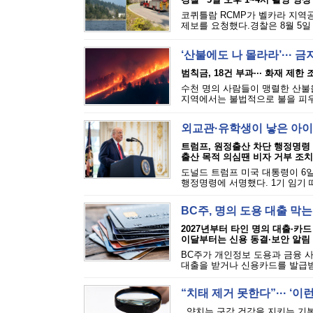
코퀴틀람 RCMP가 벨카라 지역공원(
제보를 요청했다.경찰은 8월 5일 
‘산불에도 나 몰라라’··· 
범칙금, 18건 부과··· 화재 제한
수천 명의 사람들이 맹렬한 산불을
지역에서는 불법적으로 불을 피우는
외교관·유학생이 낳은 아이
트럼프, 원정출산 차단 행정명령
출산 목적 의심땐 비자 거부 조치
도널드 트럼프 미국 대통령이 6일
행정명령에 서명했다. 1기 임기 
BC주, 명의 도용 대출 막
2027년부터 타인 명의 대출·카드
이달부터는 신용 동결·보안 알림
BC주가 개인정보 도용과 금융 
대출을 받거나 신용카드를 발급받는
“치태 제거 못한다”··· ‘
양치는 구강 건강을 지키는 기본