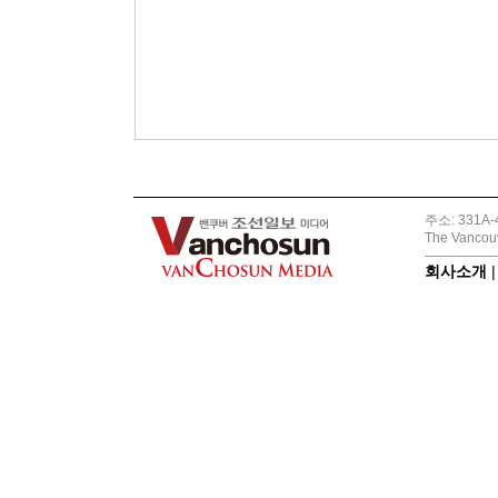
주소: 331A-4
The Vancouv
회사소개