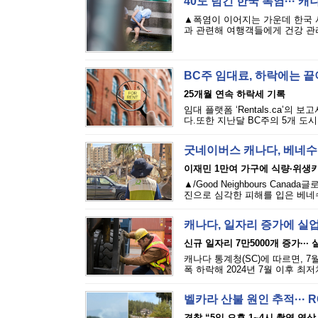
40도 넘긴 한국 폭염··· 
▲폭염이 이어지는 가운데 한국 
과 관련해 여행객들에게 건강 관리
BC주 임대료, 하락에는 
25개월 연속 하락세 기록
임대 플랫폼 ‘Rentals.ca’의
다.또한 지난달 BC주의 5개 도시
굿네이버스 캐나다, 베네수
이재민 1만여 가구에 식량·위생
▲/Good Neighbours Cana
진으로 심각한 피해를 입은 베네수
캐나다, 일자리 증가에 실
신규 일자리 7만5000개 증가···
캐나다 통계청(SC)에 따르면, 7
폭 하락해 2024년 7월 이후 최
벨카라 산불 원인 추적··· 
경찰 “5일 오후 1~4시 촬영 영상