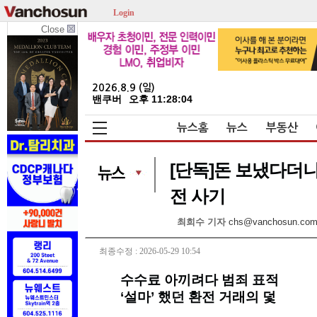
Login
Close
2026.8.9 (일)
밴쿠버
오후 11:28:05
뉴스홈
뉴스
부동산
[단독]돈 보냈다더니 
전 사기
최희수 기자
chs@vanchosun.co
최종수정 : 2026-05-29 10:54
수수료 아끼려다 범죄 표적
‘설마’ 했던 환전 거래의 덫