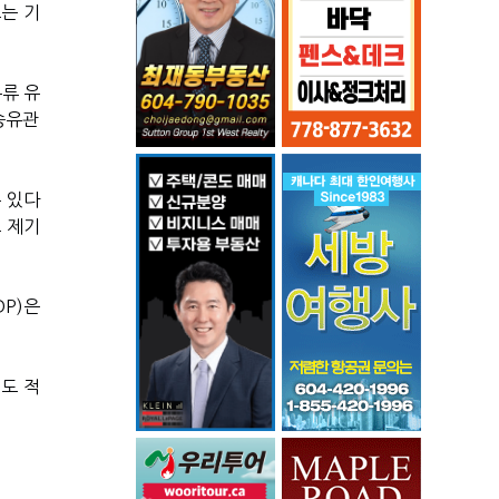
는 기
류 유
 송유관
 있다
 제기
P)은
도 적