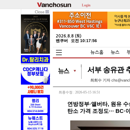
Login
Close
2026.8.8 (토)
밴쿠버
오전 10:17:58
뉴스홈
뉴스
서부 송유관 추
최희수 기자
chs@vanc
최종수정 : 2026-05-15 16:51
연방정부·앨버타, 원유 수
탄소 가격 조정도··· BC