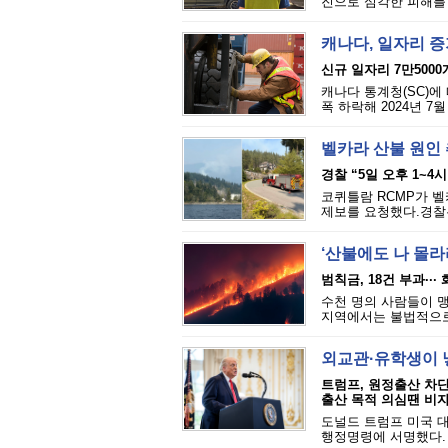
진으로 심각한 피해를 
캐나다, 일자리 
신규 일자리 7만5000
캐나다 통계청(SC)에 
폭 하락해 2024년 7
벨카라 산불 원인 추
경찰 “5일 오후 1~4
코퀴틀람 RCMP가 벨카
제보를 요청했다.경찰은
‘산불에도 나 몰라라
범칙금, 18건 부과··
수천 명의 사람들이 맹
지역에서는 불법적으로 
외교관·유학생이 
트럼프, 원정출산 차
출산 목적 의심땐 비자
도널드 트럼프 미국 대
행정명령에 서명했다. 