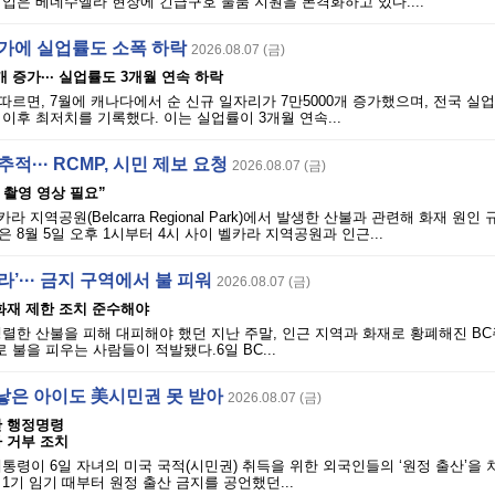
입은 베네수엘라 현장에 긴급구호 물품 지원을 본격화하고 있다....
증가에 실업률도 소폭 하락
2026.08.07 (금)
개 증가··· 실업률도 3개월 연속 하락
따르면, 7월에 캐나다에서 순 신규 일자리가 7만5000개 증가했으며, 전국 실업
월 이후 최저치를 기록했다. 이는 실업률이 3개월 연속...
적··· RCMP, 시민 제보 요청
2026.08.07 (금)
시 촬영 영상 필요”
라 지역공원(Belcarra Regional Park)에서 발생한 산불과 관련해 화재 원인
 8월 5일 오후 1시부터 4시 사이 벨카라 지역공원과 인근...
’··· 금지 구역에서 불 피워
2026.08.07 (금)
· 화재 제한 조치 준수해야
렬한 산불을 피해 대피해야 했던 지난 주말, 인근 지역과 화재로 황폐해진 BC
불을 피우는 사람들이 적발됐다.6일 BC...
낳은 아이도 美시민권 못 받아
2026.08.07 (금)
단 행정명령
 거부 조치
통령이 6일 자녀의 미국 국적(시민권) 취득을 위한 외국인들의 ‘원정 출산’을 
1기 임기 때부터 원정 출산 금지를 공언했던...