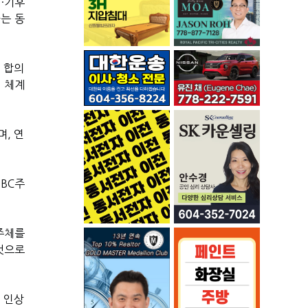
·기후
는 동
 합의
 체계
, 연
 BC주
주체를
것으로
 인상