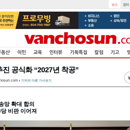
부동산
이민
교육
인터뷰
기획특집
칼럼
기고
진 공식화 “2027년 착공”
hosun.com
기자의 다른 기사보기
송망 확대 합의
·야당 비판 이어져