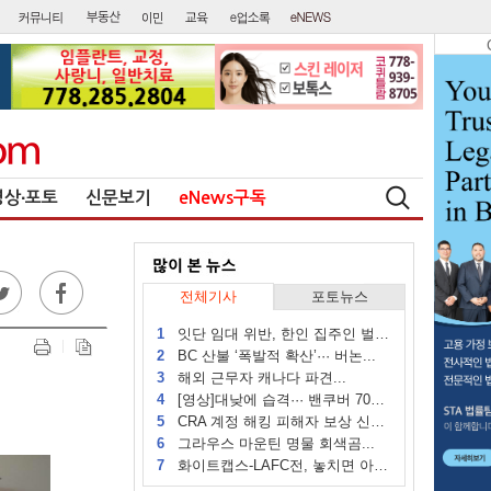
영상∙포토
신문보기
eNews구독
전체기사
포토뉴스
1
잇단 임대 위반, 한인 집주인 벌금...
2
BC 산불 ‘폭발적 확산’··· 버논...
3
해외 근무자 캐나다 파견...
4
[영상]대낮에 습격··· 밴쿠버 70대...
5
CRA 계정 해킹 피해자 보상 신청 시작
6
그라우스 마운틴 명물 회색곰...
7
화이트캡스-LAFC전, 놓치면 아쉬운...