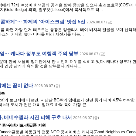
역에서 72세 여성이 회색곰의 공격을 받아 중상을 입었다.환경보호국(COS)에 
Gold Bridge) 외곽, 릴루엣(Lillooet)에서 북서쪽으로 약...
콤하게”··· 화제의 ‘아이스크림’ 맛집 5선
2026.08.07 (금)
여름 하면 가장 먼저 떠오르는 풍광은 잉글리시 베이 비치의 일몰을 보며 산책
파크의 거대한 숲과 바다를 따라 자전거를 타는...
폭염··· 캐나다 정부도 여행객 주의 당부
2026.08.07 (금)
운데 한국 서울의 청계천에서 한 시민이 더위를 식히고 있다. 캐나다 정부가 
 건강 관리에 유의할 것을 당부했다.캐나다...
락에는 끝이 없다
2026.08.07 (금)
기록
ls.ca’의 보고서에 따르면, 지난달 BC주의 임대료가 전년 동기 대비 4.5% 하락
 5개 도시가 전년 대비 임대료 하락 폭이 가장 큰...
, 베네수엘라 지진 피해 구호 나서
2026.08.07 (금)
 식량·위생키트·생필품 지원
rs Canada글로벌 아동권리 전문 NGO 굿네이버스 캐나다(Good Neighbours Can