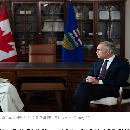
스미스 앨버타주 주수상과 마크 카니 총리. /Mark Carney FB