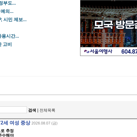
정부도...
예의...
 시민 제보...
용시간...
산 고비
검색
|
전체목록
72세 여성 중상
2026.08.07 (금)
으로 추정
 준수해야