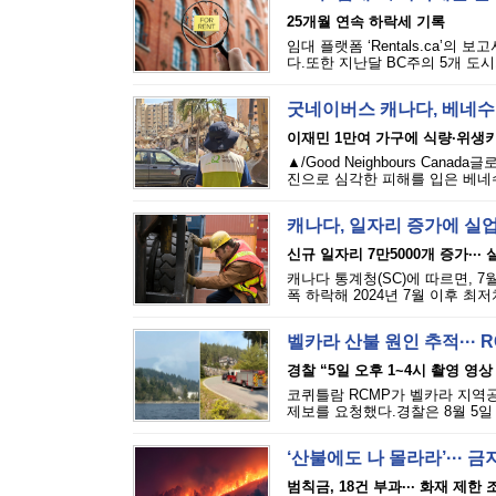
25개월 연속 하락세 기록
임대 플랫폼 ‘Rentals.ca’의
다.또한 지난달 BC주의 5개 도시
굿네이버스 캐나다, 베네수
이재민 1만여 가구에 식량·위생
▲/Good Neighbours Cana
진으로 심각한 피해를 입은 베네수
캐나다, 일자리 증가에 실
신규 일자리 7만5000개 증가···
캐나다 통계청(SC)에 따르면, 7
폭 하락해 2024년 7월 이후 최
벨카라 산불 원인 추적··· 
경찰 “5일 오후 1~4시 촬영 영상
코퀴틀람 RCMP가 벨카라 지역공원(
제보를 요청했다.경찰은 8월 5일 
‘산불에도 나 몰라라’··· 
범칙금, 18건 부과··· 화재 제한