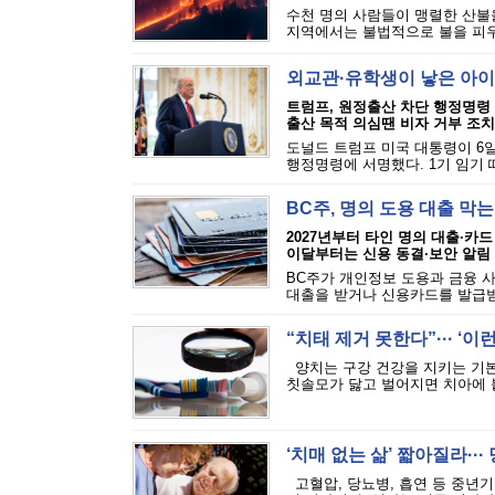
수천 명의 사람들이 맹렬한 산불을
지역에서는 불법적으로 불을 피우는
외교관·유학생이 낳은 아이
트럼프, 원정출산 차단 행정명령
출산 목적 의심땐 비자 거부 조치
도널드 트럼프 미국 대통령이 6일
행정명령에 서명했다. 1기 임기 
BC주, 명의 도용 대출 막
2027년부터 타인 명의 대출·카드
이달부터는 신용 동결·보안 알림
BC주가 개인정보 도용과 금융 
대출을 받거나 신용카드를 발급받는
“치태 제거 못한다”··· ‘
양치는 구강 건강을 지키는 기본
칫솔모가 닳고 벌어지면 치아에 붙
‘치매 없는 삶’ 짧아질라···
고혈압, 당뇨병, 흡연 등 중년기