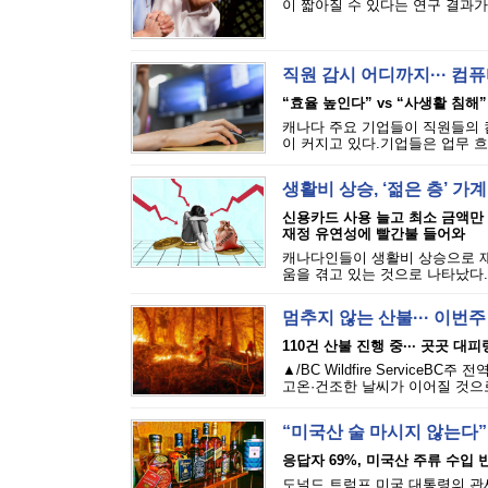
이 짧아질 수 있다는 연구 결과가 
직원 감시 어디까지··· 
“효율 높인다” vs “사생활 침해”
캐나다 주요 기업들이 직원들의 
이 커지고 있다.기업들은 업무 흐
생활비 상승, ‘젊은 층’ 가
신용카드 사용 늘고 최소 금액만
재정 유연성에 빨간불 들어와
캐나다인들이 생활비 상승으로 재
움을 겪고 있는 것으로 나타났다.에퀴
멈추지 않는 산불··· 이번
110건 산불 진행 중··· 곳곳 대
▲/BC Wildfire Servi
고온·건조한 날씨가 이어질 것으로
“미국산 술 마시지 않는다”
응답자 69%, 미국산 주류 수입 반
도널드 트럼프 미국 대통령의 관세