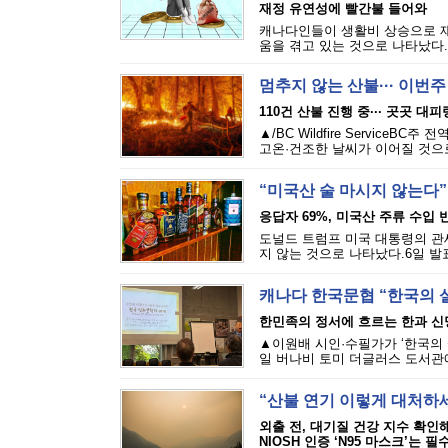
재정 유연성에 빨간불 들어와
캐나다인들이 생활비 상승으로 재
움을 겪고 있는 것으로 나타났다.에퀴
멈추지 않는 산불··· 이번
110건 산불 진행 중··· 곳곳 대
▲/BC Wildfire Servi
고온·건조한 날씨가 이어질 것으로
“미국산 술 마시지 않는다”
응답자 69%, 미국산 주류 수입 반
도널드 트럼프 미국 대통령의 관세
지 않는 것으로 나타났다.6일 발표된
캐나다 한국문협 “한국의 
한민족의 정서에 흐르는 한과 신
▲이원배 시인·수필가가 ‘한국의 
일 버나비 토미 더글러스 도서관에
“산불 연기 이렇게 대처하
외출 전, 대기질 건강 지수 확인
NIOSH 인증 ‘N95 마스크’는 필