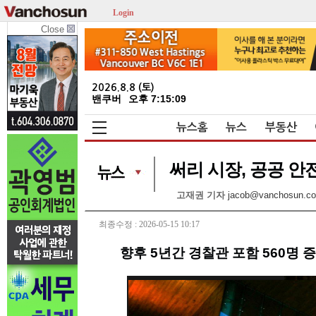
Login
Close
2026.8.8 (토)
밴쿠버
오후 7:15:10
뉴스홈
뉴스
부동산
써리 시장, 공공 안
고재권 기자
jacob@vanchosun.c
최종수정 : 2026-05-15 10:17
향후 5년간 경찰관 포함 560명 증