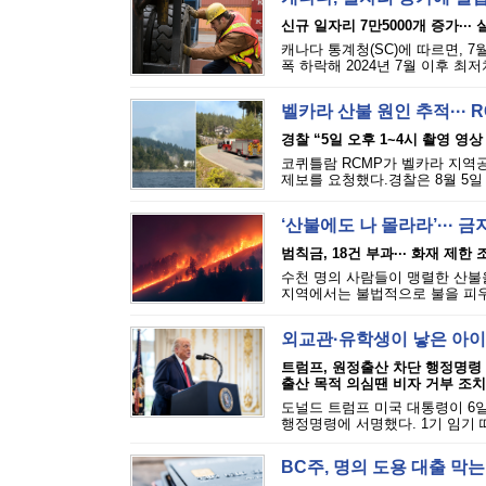
신규 일자리 7만5000개 증가···
캐나다 통계청(SC)에 따르면, 7
폭 하락해 2024년 7월 이후 최
벨카라 산불 원인 추적··· 
경찰 “5일 오후 1~4시 촬영 영상
코퀴틀람 RCMP가 벨카라 지역공원(
제보를 요청했다.경찰은 8월 5일 
‘산불에도 나 몰라라’··· 
범칙금, 18건 부과··· 화재 제한
수천 명의 사람들이 맹렬한 산불을
지역에서는 불법적으로 불을 피우는
외교관·유학생이 낳은 아이
트럼프, 원정출산 차단 행정명령
출산 목적 의심땐 비자 거부 조치
도널드 트럼프 미국 대통령이 6일
행정명령에 서명했다. 1기 임기 
BC주, 명의 도용 대출 막