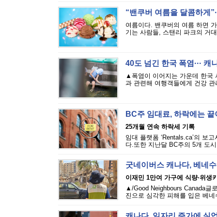
“밴쿠버 여름을 달콤하게”··
여름이다. 밴쿠버의 여름 하면 
기는 사람들, 스탠리 파크의 거대
40도 넘긴 한국 폭염··· 
▲폭염이 이어지는 가운데 한국 
과 관련해 여행객들에게 건강 관리
BC주 임대료, 하락에는 
25개월 연속 하락세 기록
임대 플랫폼 ‘Rentals.ca’의
다.또한 지난달 BC주의 5개 도시
굿네이버스 캐나다, 베네수
이재민 1만여 가구에 식량·위생
▲/Good Neighbours Cana
진으로 심각한 피해를 입은 베네수
캐나다, 일자리 증가에 실