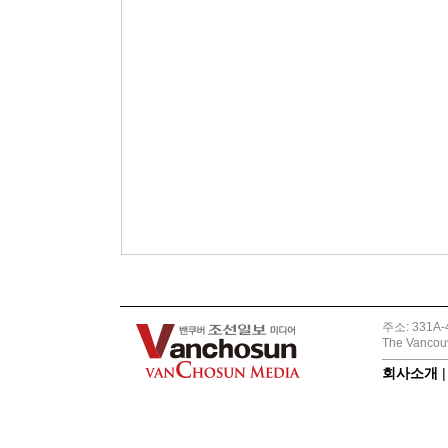
주소: 331A-4
The Vancouv
회사소개