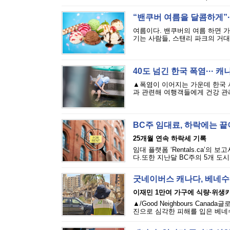
“밴쿠버 여름을 달콤하게”··
여름이다. 밴쿠버의 여름 하면 
기는 사람들, 스탠리 파크의 거대
40도 넘긴 한국 폭염··· 
▲폭염이 이어지는 가운데 한국 
과 관련해 여행객들에게 건강 관리
BC주 임대료, 하락에는 
25개월 연속 하락세 기록
임대 플랫폼 ‘Rentals.ca’의
다.또한 지난달 BC주의 5개 도시
굿네이버스 캐나다, 베네수
이재민 1만여 가구에 식량·위생
▲/Good Neighbours Cana
진으로 심각한 피해를 입은 베네수