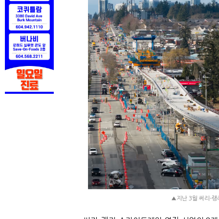
▲지난 3월 써리-랭리