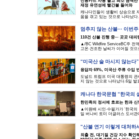
신용카드 사용 늘고 최소 금액만
재정 유연성에 빨간불 들어와
캐나다인들이 생활비 상승으로 재
움을 겪고 있는 것으로 나타났다.에퀴
멈추지 않는 산불··· 이번
110건 산불 진행 중··· 곳곳 대
▲/BC Wildfire Servi
고온·건조한 날씨가 이어질 것으로
“미국산 술 마시지 않는다”
응답자 69%, 미국산 주류 수입 반
도널드 트럼프 미국 대통령의 관세
지 않는 것으로 나타났다.6일 발표된
캐나다 한국문협 “한국의 
한민족의 정서에 흐르는 한과 신
▲이원배 시인·수필가가 ‘한국의 
일 버나비 토미 더글러스 도서관에
“산불 연기 이렇게 대처하
외출 전, 대기질 건강 지수 확인