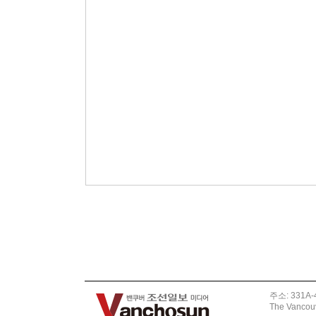
주소: 331A-4
The Vancouv