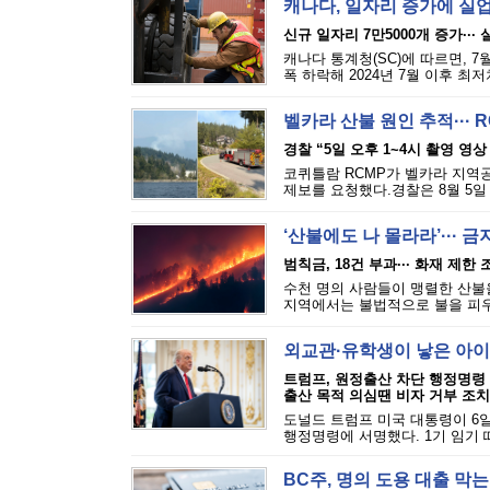
캐나다, 일자리 증가에 실
신규 일자리 7만5000개 증가···
캐나다 통계청(SC)에 따르면, 7
폭 하락해 2024년 7월 이후 최
벨카라 산불 원인 추적··· 
경찰 “5일 오후 1~4시 촬영 영상
코퀴틀람 RCMP가 벨카라 지역공원(
제보를 요청했다.경찰은 8월 5일 
‘산불에도 나 몰라라’··· 
범칙금, 18건 부과··· 화재 제한
수천 명의 사람들이 맹렬한 산불을
지역에서는 불법적으로 불을 피우는
외교관·유학생이 낳은 아이
트럼프, 원정출산 차단 행정명령
출산 목적 의심땐 비자 거부 조치
도널드 트럼프 미국 대통령이 6일
행정명령에 서명했다. 1기 임기 
BC주, 명의 도용 대출 막