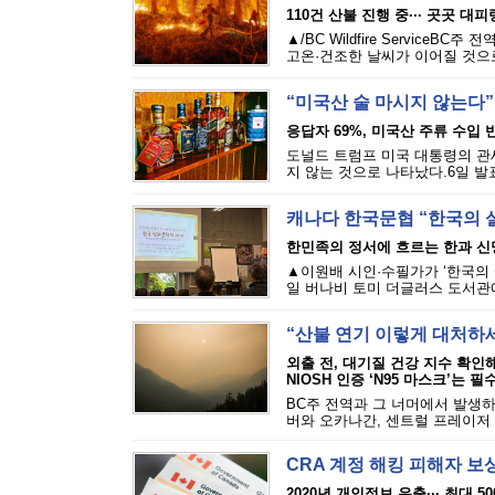
110건 산불 진행 중··· 곳곳 대
▲/BC Wildfire Servi
고온·건조한 날씨가 이어질 것으로
“미국산 술 마시지 않는다”
응답자 69%, 미국산 주류 수입 반
도널드 트럼프 미국 대통령의 관세
지 않는 것으로 나타났다.6일 발표된
캐나다 한국문협 “한국의 
한민족의 정서에 흐르는 한과 신
▲이원배 시인·수필가가 ‘한국의 
일 버나비 토미 더글러스 도서관에
“산불 연기 이렇게 대처하
외출 전, 대기질 건강 지수 확인
NIOSH 인증 ‘N95 마스크’는 필
BC주 전역과 그 너머에서 발생하
버와 오카나간, 센트럴 프레이저 밸
CRA 계정 해킹 피해자 보
2020년 개인정보 유출··· 최대 5