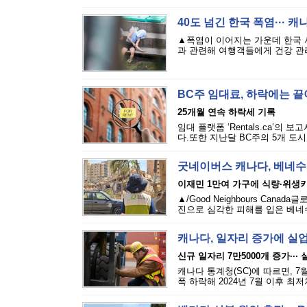
40도 넘긴 한국 폭염··· 
▲폭염이 이어지는 가운데 한국 
과 관련해 여행객들에게 건강 관리
BC주 임대료, 하락에는 
25개월 연속 하락세 기록
임대 플랫폼 ‘Rentals.ca’의
다.또한 지난달 BC주의 5개 도시
굿네이버스 캐나다, 베네수
이재민 1만여 가구에 식량·위생
▲/Good Neighbours Cana
진으로 심각한 피해를 입은 베네수
캐나다, 일자리 증가에 실
신규 일자리 7만5000개 증가···
캐나다 통계청(SC)에 따르면, 7
폭 하락해 2024년 7월 이후 최