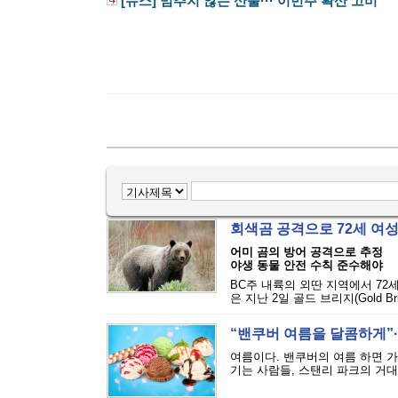
[뉴스] 멈추지 않는 산불··· 이번주 확산 고비
회색곰 공격으로 72세 여
어미 곰의 방어 공격으로 추정
야생 동물 안전 수칙 준수해야
BC주 내륙의 외딴 지역에서 72
은 지난 2일 골드 브리지(Gold Bri
“밴쿠버 여름을 달콤하게”··
여름이다. 밴쿠버의 여름 하면 
기는 사람들, 스탠리 파크의 거대