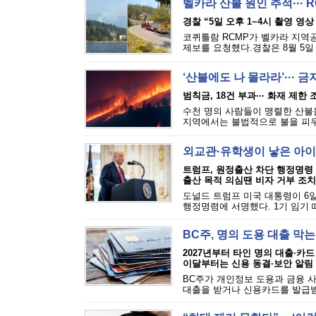
벨카라 산불 원인 추적··· 
경찰 “5일 오후 1~4시 촬영 영상
코퀴틀람 RCMP가 벨카라 지역공원(
제보를 요청했다.경찰은 8월 5일 
‘산불에도 나 몰라라’··· 
범칙금, 18건 부과··· 화재 제한
수천 명의 사람들이 맹렬한 산불을
지역에서는 불법적으로 불을 피우는
외교관·유학생이 낳은 아이
트럼프, 원정출산 차단 행정명령
출산 목적 의심땐 비자 거부 조치
도널드 트럼프 미국 대통령이 6일
행정명령에 서명했다. 1기 임기 
BC주, 명의 도용 대출 막
2027년부터 타인 명의 대출·카드
이달부터는 신용 동결·보안 알림
BC주가 개인정보 도용과 금융 
대출을 받거나 신용카드를 발급받는