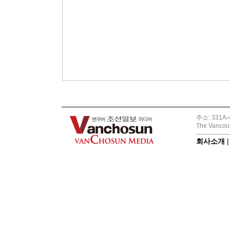
주소: 331A-4
The Vancouv
회사소개