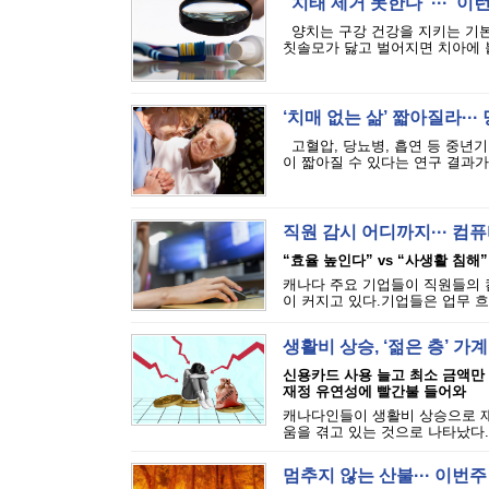
“치태 제거 못한다”··· ‘
양치는 구강 건강을 지키는 기본
칫솔모가 닳고 벌어지면 치아에 붙
‘치매 없는 삶’ 짧아질라···
고혈압, 당뇨병, 흡연 등 중년기
이 짧아질 수 있다는 연구 결과가 
직원 감시 어디까지··· 
“효율 높인다” vs “사생활 침해”
캐나다 주요 기업들이 직원들의 
이 커지고 있다.기업들은 업무 흐
생활비 상승, ‘젊은 층’ 가
신용카드 사용 늘고 최소 금액만
재정 유연성에 빨간불 들어와
캐나다인들이 생활비 상승으로 재
움을 겪고 있는 것으로 나타났다.에퀴
멈추지 않는 산불··· 이번