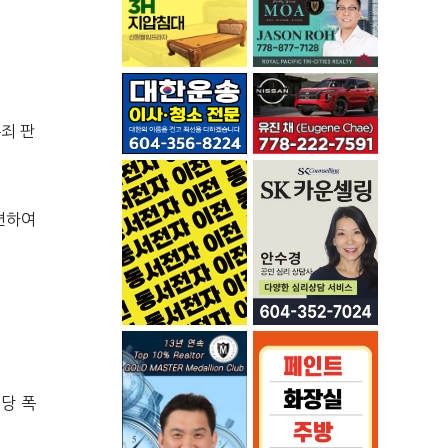
죄 판
련하여 
당 폭