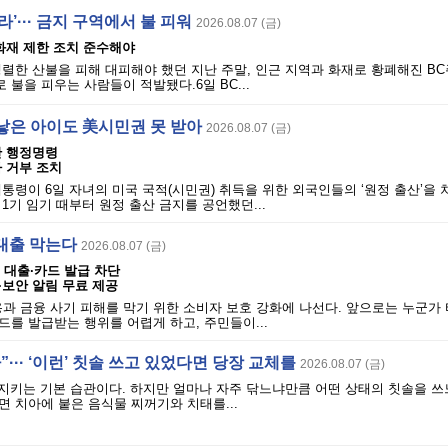
’··· 금지 구역에서 불 피워
2026.08.07 (금)
· 화재 제한 조치 준수해야
렬한 산불을 피해 대피해야 했던 지난 주말, 인근 지역과 화재로 황폐해진 BC
불을 피우는 사람들이 적발됐다.6일 BC...
낳은 아이도 美시민권 못 받아
2026.08.07 (금)
단 행정명령
 거부 조치
통령이 6일 자녀의 미국 국적(시민권) 취득을 위한 외국인들의 ‘원정 출산’을 
1기 임기 때부터 원정 출산 금지를 공언했던...
 대출 막는다
2026.08.07 (금)
의 대출·카드 발급 차단
·보안 알림 무료 제공
과 금융 사기 피해를 막기 위한 소비자 보호 강화에 나선다. 앞으로는 누군가
를 발급받는 행위를 어렵게 하고, 주민들이...
··· ‘이런’ 칫솔 쓰고 있었다면 당장 교체를
2026.08.07 (금)
지키는 기본 습관이다. 하지만 얼마나 자주 닦느냐만큼 어떤 상태의 칫솔을 쓰
 치아에 붙은 음식물 찌꺼기와 치태를...