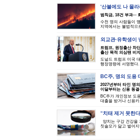
‘산불에도 나 몰라라
범칙금, 18건 부과··
수천 명의 사람들이 맹
지역에서는 불법적으로 
외교관·유학생이 
트럼프, 원정출산 차
출산 목적 의심땐 비자
도널드 트럼프 미국 대
행정명령에 서명했다. 
BC주, 명의 도용
2027년부터 타인 명
이달부터는 신용 동결
BC주가 개인정보 도용
대출을 받거나 신용카드
“치태 제거 못한다”
양치는 구강 건강을 
칫솔모가 닳고 벌어지면