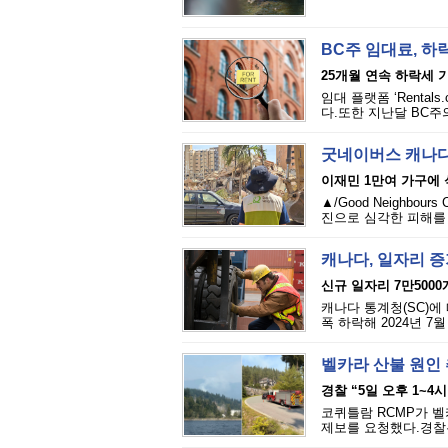
BC주 임대료, 하
25개월 연속 하락세 
임대 플랫폼 ‘Renta
다.또한 지난달 BC주의
굿네이버스 캐나다
이재민 1만여 가구에
▲/Good Neighbou
진으로 심각한 피해를 
캐나다, 일자리 
신규 일자리 7만5000
캐나다 통계청(SC)에 
폭 하락해 2024년 7
벨카라 산불 원인 추
경찰 “5일 오후 1~4
코퀴틀람 RCMP가 벨카
제보를 요청했다.경찰은