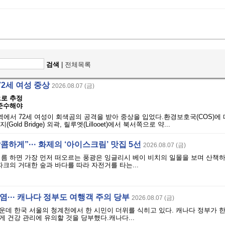
검색
|
전체목록
72세 여성 중상
2026.08.07 (금)
으로 추정
 준수해야
역에서 72세 여성이 회색곰의 공격을 받아 중상을 입었다.환경보호국(COS)에 
Gold Bridge) 외곽, 릴루엣(Lillooet)에서 북서쪽으로 약...
콤하게”··· 화제의 ‘아이스크림’ 맛집 5선
2026.08.07 (금)
여름 하면 가장 먼저 떠오르는 풍광은 잉글리시 베이 비치의 일몰을 보며 산책
파크의 거대한 숲과 바다를 따라 자전거를 타는...
폭염··· 캐나다 정부도 여행객 주의 당부
2026.08.07 (금)
운데 한국 서울의 청계천에서 한 시민이 더위를 식히고 있다. 캐나다 정부가 
 건강 관리에 유의할 것을 당부했다.캐나다...