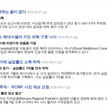
락에는 끝이 없다
2026.08.07 (금)
기록
ls.ca’의 보고서에 따르면, 지난달 BC주의 임대료가 전년 동기 대비 4.5% 하락
 5개 도시가 전년 대비 임대료 하락 폭이 가장 큰...
, 베네수엘라 지진 피해 구호 나서
2026.08.07 (금)
 식량·위생키트·생필품 지원
rs Canada글로벌 아동권리 전문 NGO 굿네이버스 캐나다(Good Neighbours Can
입은 베네수엘라 현장에 긴급구호 물품 지원을 본격화하고 있다....
증가에 실업률도 소폭 하락
2026.08.07 (금)
개 증가··· 실업률도 3개월 연속 하락
따르면, 7월에 캐나다에서 순 신규 일자리가 7만5000개 증가했으며, 전국 실업
월 이후 최저치를 기록했다. 이는 실업률이 3개월 연속...
적··· RCMP, 시민 제보 요청
2026.08.07 (금)
시 촬영 영상 필요”
라 지역공원(Belcarra Regional Park)에서 발생한 산불과 관련해 화재 원인
 8월 5일 오후 1시부터 4시 사이 벨카라 지역공원과 인근...