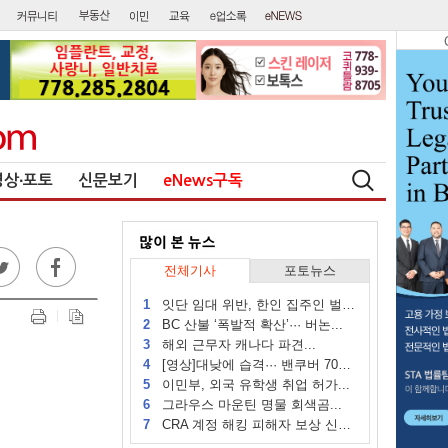
영상∙포토
신문보기
eNews구독
전체기사
포토뉴스
1
잇단 임대 위반, 한인 집주인 벌금...
2
BC 산불 ‘폭발적 확산’··· 버논...
3
해외 근무자 캐나다 파견...
4
[영상]대낮에 습격··· 밴쿠버 70대...
5
이민부, 외국 유학생 취업 허가...
6
그라우스 마운틴 명물 회색곰...
7
CRA 계정 해킹 피해자 보상 신청 시작