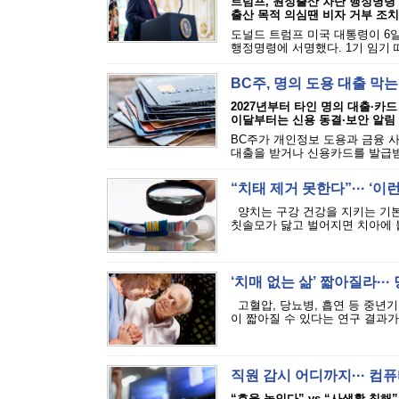
트럼프, 원정출산 차단 행정명령
출산 목적 의심땐 비자 거부 조치
도널드 트럼프 미국 대통령이 6일
행정명령에 서명했다. 1기 임기 
BC주, 명의 도용 대출 막
2027년부터 타인 명의 대출·카드
이달부터는 신용 동결·보안 알림
BC주가 개인정보 도용과 금융 
대출을 받거나 신용카드를 발급받는
“치태 제거 못한다”··· ‘
양치는 구강 건강을 지키는 기본
칫솔모가 닳고 벌어지면 치아에 붙
‘치매 없는 삶’ 짧아질라···
고혈압, 당뇨병, 흡연 등 중년기
이 짧아질 수 있다는 연구 결과가 
직원 감시 어디까지··· 
“효율 높인다” vs “사생활 침해”