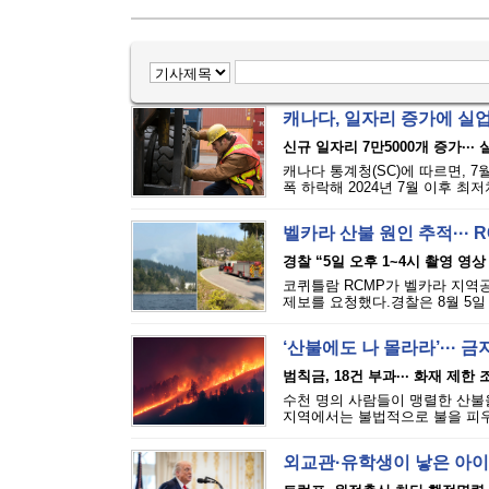
캐나다, 일자리 증가에 실
신규 일자리 7만5000개 증가···
캐나다 통계청(SC)에 따르면, 7
폭 하락해 2024년 7월 이후 최
벨카라 산불 원인 추적··· 
경찰 “5일 오후 1~4시 촬영 영상
코퀴틀람 RCMP가 벨카라 지역공원(
제보를 요청했다.경찰은 8월 5일 
‘산불에도 나 몰라라’··· 
범칙금, 18건 부과··· 화재 제한
수천 명의 사람들이 맹렬한 산불을
지역에서는 불법적으로 불을 피우는
외교관·유학생이 낳은 아이