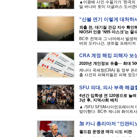
▲이원배 시인·수필가가 ‘한국의 
일 버나비 토미 더글러스 도서관에
“산불 연기 이렇게 대처하
외출 전, 대기질 건강 지수 확인
NIOSH 인증 ‘N95 마스크’는 필
BC주 전역과 그 너머에서 발생하
버와 오카나간, 센트럴 프레이저 밸
CRA 계정 해킹 피해자 보
2020년 개인정보 유출··· 최대 5
캐나다 국세청(CRA) 등 정부 
출 사건의 피해자들은 피해 정도에 
SFU 의대, 의사 부족 해결
4년간 입학생 연 120명으로 늘려
3년 후, 지역사회 배치
▲ /SFU SFSM사이먼프레이저
맞이했다. BC주 제니퍼 화이트사
加 카니 총리마저 “인판티노
월드컵 운영권 매각 시도 비판