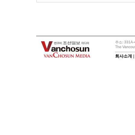
주소: 331A-4
The Vancouv
회사소개