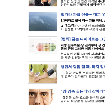
월드컵 운영권 민간 매각을 추진하
인판티노와 긴밀하게 협력했던 북
벨카라 파크 산불··· 대피 
1.5헥타르 불에 타··· 건물 피해
▲ /BCWS슈가 마운틴 트레일(Sugar M
서 발생한 1.5헥타르 규모의 산불
[밴픽] 굶는 다이어트는 그
지방·탄수화물·당 관리부터 장 
몸의 균형 고려한 여름 다이어트
본격적인 여름 시즌이 시작되면서
른 체중 감량을 위해 식사량을 줄
병원서 혈압 잴 때, 하지 말
고혈압 관리를 위해서는 혈압을 
해 결과가 달라진다. 혈압을 잴 때
“암·염증 골든타임 잡아라”·
췌장은 소화 효소를 분비해 소화
염이나 췌장암 등 심각한 질환이 발