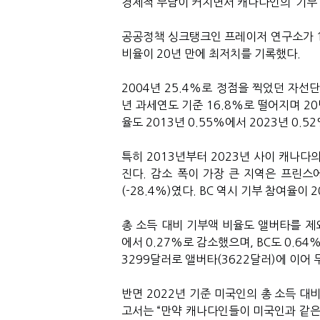
경제적 부담이 커지면서 캐나다인의
‘
기부
공공정책 싱크탱크인 프레이저 연구소가
비율이
20
년 만에 최저치를 기록했다
.
2004
년
25.4%
로 정점을 찍었던 자선
년 과세연도 기준
16.8%
로 떨어지며
20
율도
2013
년
0.55%
에서
2023
년
0.5
특히
2013
년부터
2023
년 사이 캐나다의
진다
.
감소 폭이 가장 큰 지역은 프린
(-28.4%)
였다
. BC
역시 기부 참여율이
2
총 소득 대비 기부액 비율도 앨버타를 제
에서
0.27%
로 감소했으며
, BC
도
0.64
3299
달러로 앨버타
(3622
달러
)
에 이어 
반면
2022
년 기준 미국인의 총 소득 대
고서는
“
만약 캐나다인들이 미국인과 같은