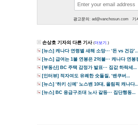
광고문의:
ad@vanchosun.com
기사
손상호 기자의 다른 기사
더보기.
(
)
[뉴스] 캐나다 연령별 새해 소망··· ‘돈 vs 건강’..
[뉴스] 급여는 1불 연봉은 2억불··· 캐나다 연봉킹.
[부동산] BC 주택 감정가 발표··· 집값 하락세...
[인터뷰] 적자여도 유쾌한 숫돌질, ‘밴쿠버...
[뉴스] ‘하키 신예’ 노스밴 10대, 올림픽 캐나다..
[뉴스] BC 응급구조대 노사 갈등··· 집단행동...