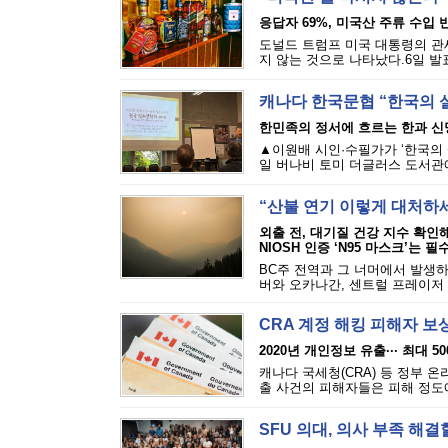
응답자 69%, 미국산 주류 수입 반
도널드 트럼프 미국 대통령의 관세
지 않는 것으로 나타났다.6일 발표된
캐나다 한국문협 “한국의 
한민족의 정서에 흐르는 한과 신
▲이원배 시인·수필가가 ‘한국의 
일 버나비 토미 더글러스 도서관에
“산불 연기 이렇게 대처하
외출 전, 대기질 건강 지수 확인
NIOSH 인증 ‘N95 마스크’는 필
BC주 전역과 그 너머에서 발생하
버와 오카나간, 센트럴 프레이저 밸
CRA 계정 해킹 피해자 보
2020년 개인정보 유출··· 최대 5
캐나다 국세청(CRA) 등 정부 
출 사건의 피해자들은 피해 정도에 
SFU 의대, 의사 부족 해결