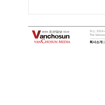
주소: 331A-4
The Vancouv
회사소개