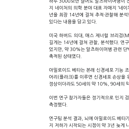
하루 3000보만 걸어도 알츠하이머병이 진
지 네이처의 의학 분야 대표 자매지 ‘네이처
년을 최장 14년에 걸쳐 추적·관찰해 분석
있다는 내용을 담고 있다.
미국 하버드 의대, 매스 제너럴 브리검(M
길게는 14년에 걸쳐 관찰, 분석했다. 연
었지만, 약 30%는 알츠하이머병 관련 단백질
축적된 상태였다.
아밀로이드 베타는 본래 신경세포 기능 
어리(플라크)를 이루면 신경세포 손상을 
정상이더라도 50세의 약 10%, 90세의
이번 연구 참가자들은 정기적으로 인지 검
측정했다.
연구팀 분석 결과, 뇌에 아밀로이드 베타가 
지 저하가 시작되는 시점이 약 3년 늦게 