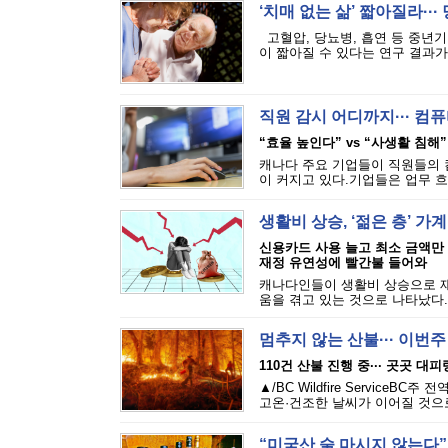
‘치매 없는 삶’ 짧아질라···
고혈압, 당뇨병, 흡연 등 중년기
이 짧아질 수 있다는 연구 결과가 
직원 감시 어디까지··· 
“효율 높인다” vs “사생활 침해”
캐나다 주요 기업들이 직원들의 
이 커지고 있다.기업들은 업무 흐
생활비 상승, ‘젊은 층’ 가
신용카드 사용 늘고 최소 금액만
재정 유연성에 빨간불 들어와
캐나다인들이 생활비 상승으로 재
움을 겪고 있는 것으로 나타났다.에퀴
멈추지 않는 산불··· 이번
110건 산불 진행 중··· 곳곳 대
▲/BC Wildfire Servi
고온·건조한 날씨가 이어질 것으로
“미국산 술 마시지 않는다”