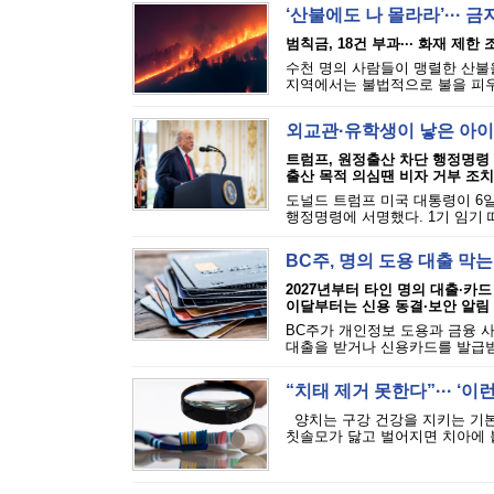
‘산불에도 나 몰라라’··· 
범칙금, 18건 부과··· 화재 제한
수천 명의 사람들이 맹렬한 산불을
지역에서는 불법적으로 불을 피우는
외교관·유학생이 낳은 아이
트럼프, 원정출산 차단 행정명령
출산 목적 의심땐 비자 거부 조치
도널드 트럼프 미국 대통령이 6일
행정명령에 서명했다. 1기 임기 
BC주, 명의 도용 대출 막
2027년부터 타인 명의 대출·카드
이달부터는 신용 동결·보안 알림
BC주가 개인정보 도용과 금융 
대출을 받거나 신용카드를 발급받는
“치태 제거 못한다”··· ‘
양치는 구강 건강을 지키는 기본
칫솔모가 닳고 벌어지면 치아에 붙