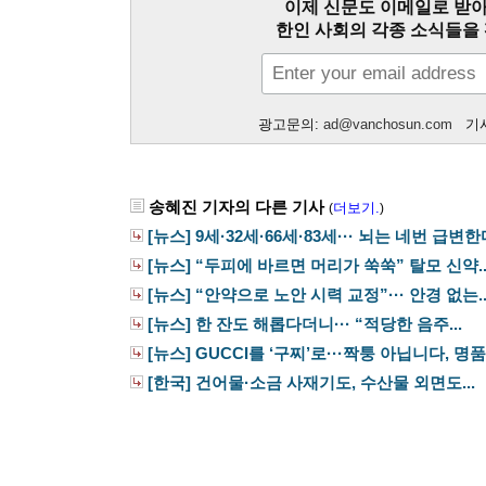
이제 신문도 이메일로 받아
한인 사회의 각종 소식들을 
광고문의:
ad@vanchosun.com
기사
송혜진 기자의 다른 기사
더보기.
(
)
[뉴스] 9세·32세·66세·83세··· 뇌는 네번 급변
[뉴스] “두피에 바르면 머리가 쑥쑥” 탈모 신약..
[뉴스] “안약으로 노안 시력 교정”··· 안경 없는..
[뉴스] 한 잔도 해롭다더니··· “적당한 음주...
[뉴스] GUCCI를 ‘구찌’로···짝퉁 아닙니다, 명품.
[한국] 건어물·소금 사재기도, 수산물 외면도...