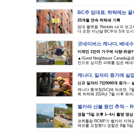
BC주 임대료, 하락에는 
25개월 연속 하락세 기록
임대 플랫폼 ‘Rentals.ca’의
다.또한 지난달 BC주의 5개 도시
굿네이버스 캐나다, 베네수
이재민 1만여 가구에 식량·위생
▲/Good Neighbours Cana
진으로 심각한 피해를 입은 베네수
캐나다, 일자리 증가에 실
신규 일자리 7만5000개 증가···
캐나다 통계청(SC)에 따르면, 7
폭 하락해 2024년 7월 이후 최
벨카라 산불 원인 추적··· 
경찰 “5일 오후 1~4시 촬영 영상
코퀴틀람 RCMP가 벨카라 지역공원(
제보를 요청했다.경찰은 8월 5일 