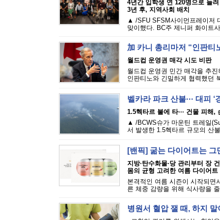
4년간 입학생 연 120명으로 늘려
3년 후, 지역사회 배치
▲ /SFU SFSM사이먼프레이저
맞이했다. BC주 제니퍼 화이트사
加 카니 총리마저 “인판티노
월드컵 운영권 매각 시도 비판
월드컵 운영권 민간 매각을 추진하
인판티노와 긴밀하게 협력했던 북
벨카라 파크 산불··· 대피 
1.5헥타르 불에 타··· 건물 피해
▲ /BCWS슈가 마운틴 트레일(Sugar M
서 발생한 1.5헥타르 규모의 산불
[밴픽] 굶는 다이어트는 그
지방·탄수화물·당 관리부터 장 
몸의 균형 고려한 여름 다이어트
본격적인 여름 시즌이 시작되면서
른 체중 감량을 위해 식사량을 줄
병원서 혈압 잴 때, 하지 말