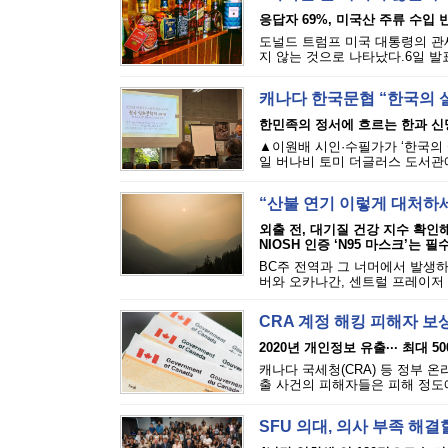
응답자 69%, 미국산 주류 수입 반
도널드 트럼프 미국 대통령의 관세
지 않는 것으로 나타났다.6일 발표된
캐나다 한국문협 “한국의 
한민족의 정서에 흐르는 한과 신
▲이원배 시인·수필가가 ‘한국의 
일 버나비 토미 더글러스 도서관에
“산불 연기 이렇게 대처하
외출 전, 대기질 건강 지수 확인
NIOSH 인증 ‘N95 마스크’는 필
BC주 전역과 그 너머에서 발생하
버와 오카나간, 센트럴 프레이저 밸
CRA 계정 해킹 피해자 보
2020년 개인정보 유출··· 최대 5
캐나다 국세청(CRA) 등 정부 
출 사건의 피해자들은 피해 정도에 
SFU 의대, 의사 부족 해결