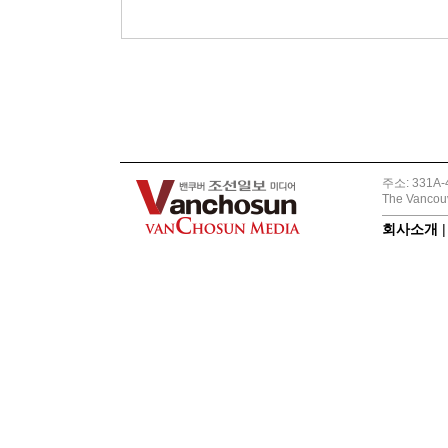
주소: 331A-4
The Vancouv
회사소개