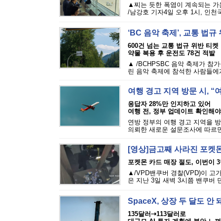
▲찌는 듯한 폭염이 계속되는 가
/남강호 기자4일 오후 1시, 인천
‘BC 음악 축제’, 교통 법
600건 넘는 교통 법규 위반 티켓
약물 복용 후 운전도 78건 적발
▲ /BCHPSBC 음악 축제가 참
린 음악 축제에 참석한 사람들에게 
여행 경고 지역 방문 시, 
응답자 28%만 인지하고 있어
여행 전, 정부 업데이트 확인해야
연방 정부의 여행 경고 지역을 방
의뢰한 새로운 설문조사에 따르면,
[영상]금고째 사라진 포켓몬
포켓몬 카드 매장 절도, 이번이 
▲/VPD밴쿠버 경찰(VPD)이 
은 지난 3일 새벽 3시쯤 밴쿠버 
SpaceX, 상장 두 달도 
135달러⇢113달러로