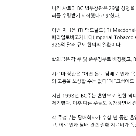
니키 샤르마
BC
법무장관은
29
일 성명을
러를 수령받기 시작했다고 밝혔다
.
이번 지급은
JTI-
맥도날드
(JTI-Macdonal
페리얼토바코캐나다
(Imperial Tobacco
325
억 달러 규모 합의의 일환이다
.
합의금은 각 주 및 준주정부로 배정됐고
, 
샤르마 장관은
“
어떤 돈도 담배로 인해 목
의 고통을 보상할 수는 없다
”
며
“
그럼에도 
지난
1998
년
BC
주는 흡연으로 인한 막
제기했다
.
이후 다른 주들도 동참하면서 
각 주정부는 담배회사가 수십 년 동안 
고
,
이로 인해 담배 관련 질환 치료비가 