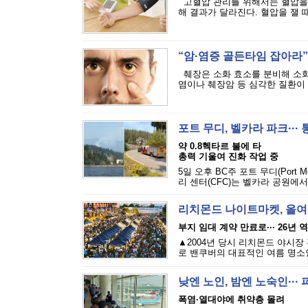
고혈압 관리를 위해서는 혈압을 
해 결과가 달라진다. 혈압을 잴 때
“암·염증 골든타임 잡아라”·
췌장은 소화 효소를 분비해 소화
염이나 췌장암 등 심각한 질환이 발
포트 무디, 벨카라 파크···
약 0.8헥타르 불에 타
총력 기울여 진화 작업 중
5일 오후 BC주 포트 무디(Port M
리 센터(CFC)는 벨카라 공원에서
리치몬드 나이트마켓, 올여
부지 임대 계약 만료로··· 26년 
▲2004년 당시 리치몬드 야시장
로 밴쿠버의 대표적인 여름 명소인 리
낮엔 노인, 밤엔 노숙인··
폭염·열대야에 취약층 몰려