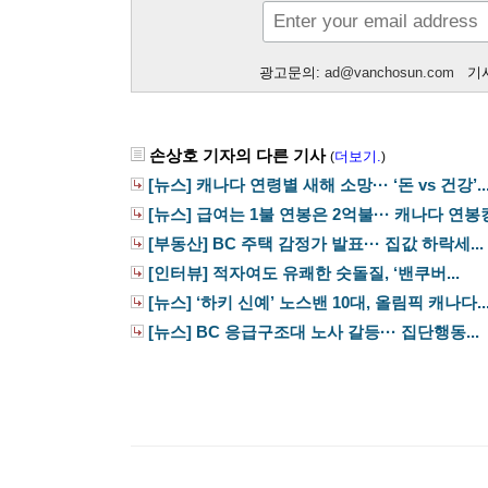
광고문의:
ad@vanchosun.com
기사
손상호 기자의 다른 기사
더보기.
(
)
[뉴스] 캐나다 연령별 새해 소망··· ‘돈 vs 건강’..
[뉴스] 급여는 1불 연봉은 2억불··· 캐나다 연봉킹.
[부동산] BC 주택 감정가 발표··· 집값 하락세...
[인터뷰] 적자여도 유쾌한 숫돌질, ‘밴쿠버...
[뉴스] ‘하키 신예’ 노스밴 10대, 올림픽 캐나다..
[뉴스] BC 응급구조대 노사 갈등··· 집단행동...