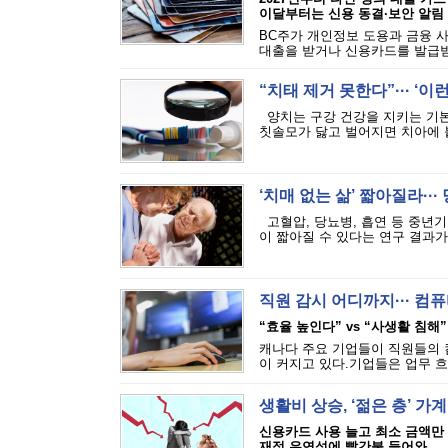
이달부터는 신용 동결·보안 알림
BC주가 개인정보 도용과 금융 
대출을 받거나 신용카드를 발급받는
“치태 제거 못한다”··· ‘
양치는 구강 건강을 지키는 기본
칫솔모가 닳고 벌어지면 치아에 붙
‘치매 없는 삶’ 짧아질라···
고혈압, 당뇨병, 흡연 등 중년기
이 짧아질 수 있다는 연구 결과가 
직원 감시 어디까지··· 
“효율 높인다” vs “사생활 침해”
캐나다 주요 기업들이 직원들의 
이 커지고 있다.기업들은 업무 흐
생활비 상승, ‘젊은 층’ 가
신용카드 사용 늘고 최소 금액만
재정 유연성에 빨간불 들어와