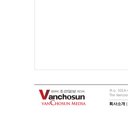
주소: 331A-4
The Vancouv
회사소개