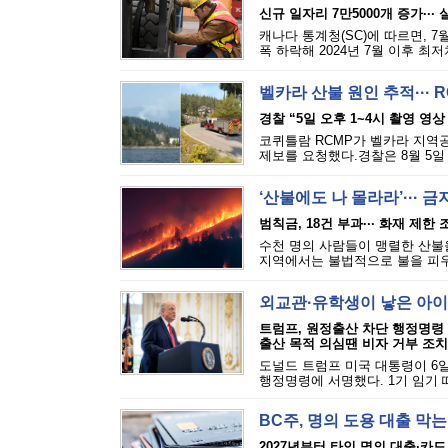
신규 일자리 7만5000개 증가···
캐나다 통계청(SC)에 따르면, 7
폭 하락해 2024년 7월 이후 최
벨카라 산불 원인 추적··· 
경찰 “5일 오후 1~4시 촬영 영상
코퀴틀람 RCMP가 벨카라 지역공원(
제보를 요청했다.경찰은 8월 5일 
‘산불에도 나 몰라라’··· 
범칙금, 18건 부과··· 화재 제한
수천 명의 사람들이 맹렬한 산불을
지역에서는 불법적으로 불을 피우는
외교관·유학생이 낳은 아이
트럼프, 원정출산 차단 행정명령
출산 목적 의심땐 비자 거부 조치
도널드 트럼프 미국 대통령이 6일
행정명령에 서명했다. 1기 임기 
BC주, 명의 도용 대출 막
2027년부터 타인 명의 대출·카드