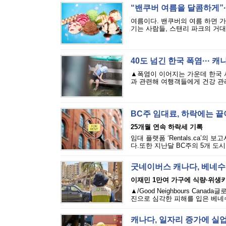
“밴쿠버 여름을 달콤하게”··
여름이다. 밴쿠버의 여름 하면 
기는 사람들, 스탠리 파크의 거대
40도 넘긴 한국 폭염··· 
▲폭염이 이어지는 가운데 한국 
과 관련해 여행객들에게 건강 관리
BC주 임대료, 하락에는 
25개월 연속 하락세 기록
임대 플랫폼 ‘Rentals.ca’의
다.또한 지난달 BC주의 5개 도시
굿네이버스 캐나다, 베네수
이재민 1만여 가구에 식량·위생
▲/Good Neighbours Cana
진으로 심각한 피해를 입은 베네수
캐나다, 일자리 증가에 실