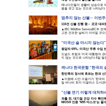
캐나다인들이 생활비 상승으로 재
움을 겪고 있는 것으로 나타났다.에퀴
멈추지 않는 산불··· 이번
110건 산불 진행 중··· 곳곳 대
▲/BC Wildfire Servi
고온·건조한 날씨가 이어질 것으로
“미국산 술 마시지 않는다”
응답자 69%, 미국산 주류 수입 반
도널드 트럼프 미국 대통령의 관세
지 않는 것으로 나타났다.6일 발표된
캐나다 한국문협 “한국의 
한민족의 정서에 흐르는 한과 신
▲이원배 시인·수필가가 ‘한국의 
일 버나비 토미 더글러스 도서관에
“산불 연기 이렇게 대처하
외출 전, 대기질 건강 지수 확인
NIOSH 인증 ‘N95 마스크’는 필