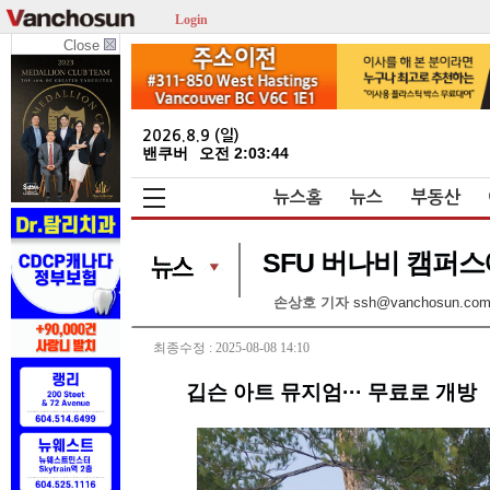
Login
Close
2026.8.9 (일)
밴쿠버
오전 2:03:44
뉴스홈
뉴스
부동산
SFU 버나비 캠퍼스
손상호 기자
ssh@vanchosun.co
최종수정 : 2025-08-08 14:10
깁슨 아트 뮤지엄··· 무료로 개방