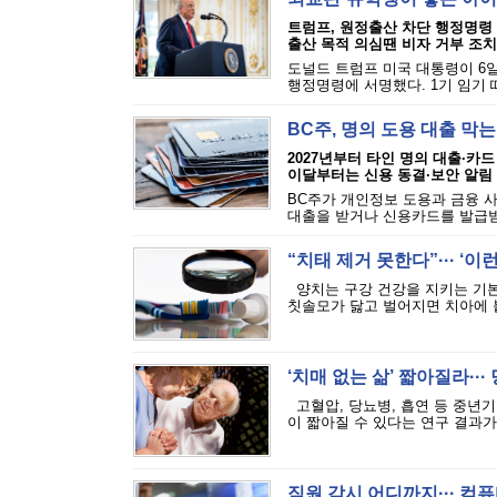
트럼프, 원정출산 차단 행정명령
출산 목적 의심땐 비자 거부 조치
도널드 트럼프 미국 대통령이 6일
행정명령에 서명했다. 1기 임기 
BC주, 명의 도용 대출 막
2027년부터 타인 명의 대출·카드
이달부터는 신용 동결·보안 알림
BC주가 개인정보 도용과 금융 
대출을 받거나 신용카드를 발급받는
“치태 제거 못한다”··· ‘
양치는 구강 건강을 지키는 기본
칫솔모가 닳고 벌어지면 치아에 붙
‘치매 없는 삶’ 짧아질라···
고혈압, 당뇨병, 흡연 등 중년기
이 짧아질 수 있다는 연구 결과가 
직원 감시 어디까지··· 