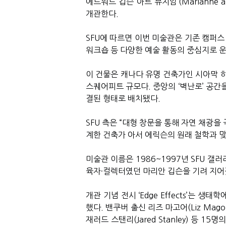
에드워드 깁슨 아트 뮤지엄
’(Marianne 
개관한다
.
SFU
에 따르면 이번 미술관은 기존 캠퍼
워크숍 등 다양한 예술 활동의 중심지로 
이 건물은 캐나다 유명 건축가인 시아막 
스퀘어피트 규모다
.
중앙의
‘
벽난로
’
공간을
결된 형태로 배치됐다
.
SFU
측은
“
대형 창문을 통해 자연 채광을
계한 건축가 아서 에릭슨의 원래 철학과 
미술관 이름은
1986~1997
년
SFU
갤러리
육자
·
컬렉터였던 마리안 깁슨을 기려 지
개관 기념 전시
‘Edge Effects’
는 생태학에
했다
.
밴쿠버 출신 리즈 마고어
(Liz Mago
재러드 스탠리
(Jared Stanley)
등
15
명의