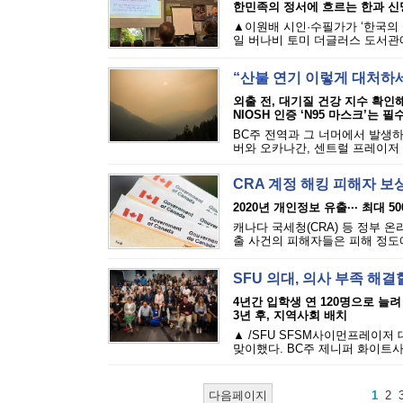
한민족의 정서에 흐르는 한과 신
▲이원배 시인·수필가가 ‘한국의 
일 버나비 토미 더글러스 도서관에
“산불 연기 이렇게 대처하
외출 전, 대기질 건강 지수 확인
NIOSH 인증 ‘N95 마스크’는 필
BC주 전역과 그 너머에서 발생하
버와 오카나간, 센트럴 프레이저 밸
CRA 계정 해킹 피해자 보
2020년 개인정보 유출··· 최대 5
캐나다 국세청(CRA) 등 정부 
출 사건의 피해자들은 피해 정도에 
SFU 의대, 의사 부족 해결
4년간 입학생 연 120명으로 늘려
3년 후, 지역사회 배치
▲ /SFU SFSM사이먼프레이저
맞이했다. BC주 제니퍼 화이트사
다음페이지
1
2