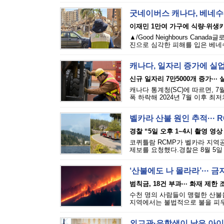
굿네이버스 캐나다, 베네수
이재민 1만여 가구에 식량·위생
▲/Good Neighbours Cana
진으로 심각한 피해를 입은 베네수
캐나다, 일자리 증가에 실
신규 일자리 7만5000개 증가···
캐나다 통계청(SC)에 따르면, 7
폭 하락해 2024년 7월 이후 최
벨카라 산불 원인 추적··· 
경찰 “5일 오후 1~4시 촬영 영상
코퀴틀람 RCMP가 벨카라 지역공원(
제보를 요청했다.경찰은 8월 5일 
‘산불에도 나 몰라라’··· 
범칙금, 18건 부과··· 화재 제한
수천 명의 사람들이 맹렬한 산불을
지역에서는 불법적으로 불을 피우는
외교관·유학생이 낳은 아이