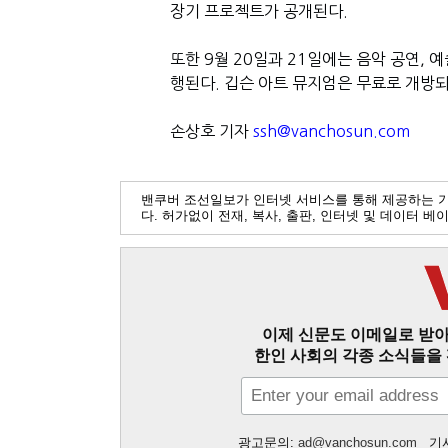
장기 프로젝트가 공개된다
.
또한
9
월
20
일과
21
일에는 음악 공연
,
예
행된다
.
깁슨 아트 뮤지엄은 무료로 개방
손상호 기자
ssh@vanchosun.com
밴쿠버 조선일보가 인터넷 서비스를 통해 제공하는 
다. 허가없이 전재, 복사, 출판, 인터넷 및 데이터 
이제 신문도 이메일로 받아
한인 사회의 각종 소식들을 
광고문의:
ad@vanchosun.com
기사