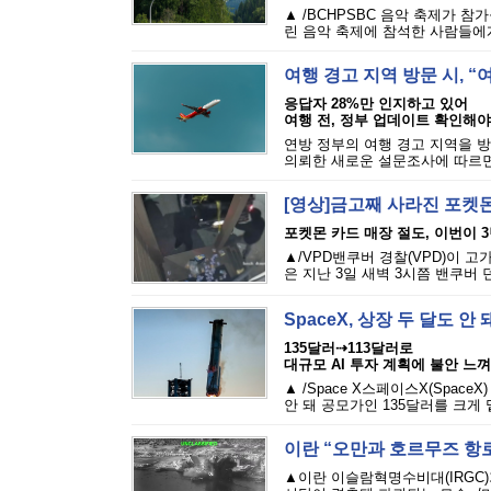
▲ /BCHPSBC 음악 축제가 참
린 음악 축제에 참석한 사람들에게 
여행 경고 지역 방문 시, 
응답자 28%만 인지하고 있어
여행 전, 정부 업데이트 확인해야
연방 정부의 여행 경고 지역을 방
의뢰한 새로운 설문조사에 따르면,
[영상]금고째 사라진 포켓몬
포켓몬 카드 매장 절도, 이번이 
▲/VPD밴쿠버 경찰(VPD)이 
은 지난 3일 새벽 3시쯤 밴쿠버 
SpaceX, 상장 두 달도 
135달러⇢113달러로
대규모 AI 투자 계획에 불안 느껴
▲ /Space X스페이스X(Spac
안 돼 공모가인 135달러를 크게 
이란 “오만과 호르무즈 항로
▲이란 이슬람혁명수비대(IRGC