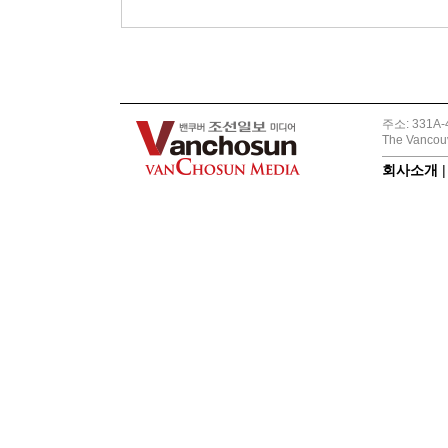
주소: 331A-4
The Vancouv
회사소개