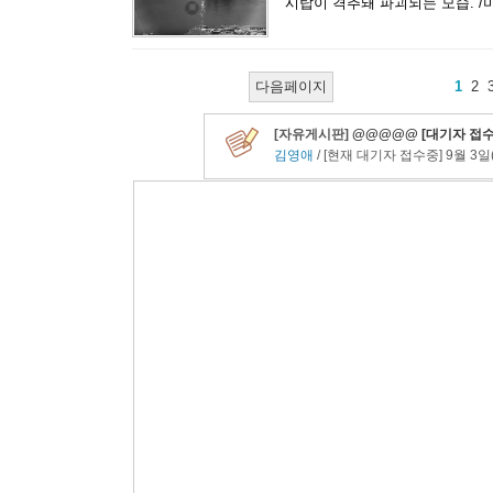
시탑이 격추돼 파괴되는 모습. /
다음페이지
1
2