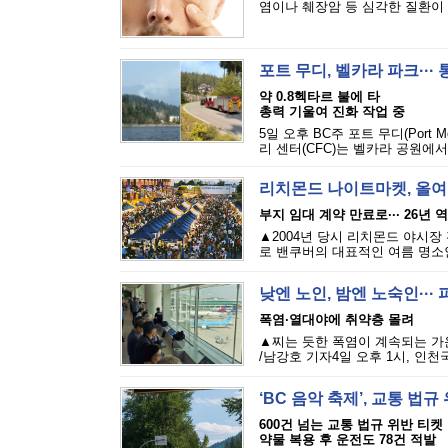
염이나 췌장암 등 심각한 질환이 발
포트 무디, 벨카라 파크···
약 0.8헥타르 불에 타
총력 기울여 진화 작업 중
5일 오후 BC주 포트 무디(Port M
리 센터(CFC)는 벨카라 공원에서
리치몬드 나이트마켓, 올여
부지 임대 계약 만료로··· 26년 
▲2004년 당시 리치몬드 야시장
로 밴쿠버의 대표적인 여름 명소인 리
낮엔 노인, 밤엔 노숙인··
폭염·열대야에 취약층 몰려
▲찌는 듯한 폭염이 계속되는 가
/남강호 기자4일 오후 1시, 인천
‘BC 음악 축제’, 교통 법
600건 넘는 교통 법규 위반 티켓
약물 복용 후 운전도 78건 적발