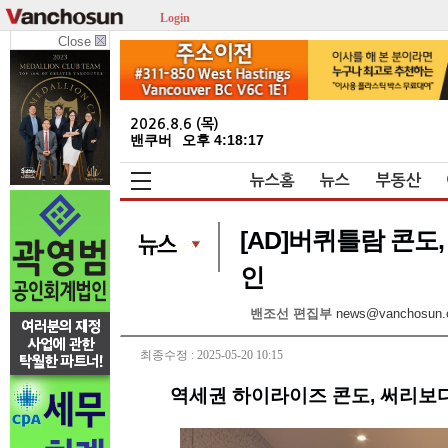
Login
Close
2026.8.6 (목)
밴쿠버
오후 4:18:17
뉴스홈
뉴스
부동산
[AD]버퀴틀람 콘도, 
인
밴조선 편집부
news@vanchosun.
최종수정 : 2025-05-20 10:15
역세권 하이라이즈 콘도, 써리보