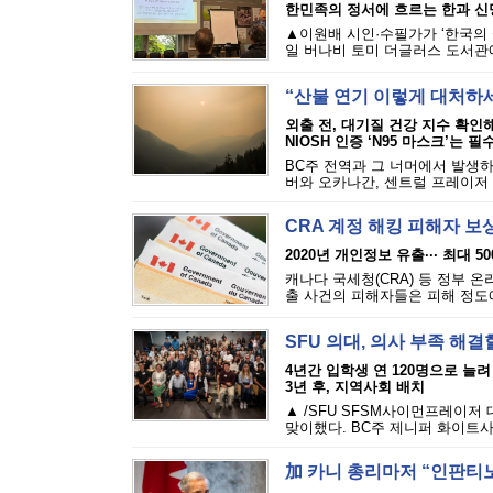
한민족의 정서에 흐르는 한과 신
▲이원배 시인·수필가가 ‘한국의 
일 버나비 토미 더글러스 도서관에
“산불 연기 이렇게 대처하
외출 전, 대기질 건강 지수 확인
NIOSH 인증 ‘N95 마스크’는 필
BC주 전역과 그 너머에서 발생하
버와 오카나간, 센트럴 프레이저 밸
CRA 계정 해킹 피해자 보
2020년 개인정보 유출··· 최대 5
캐나다 국세청(CRA) 등 정부 
출 사건의 피해자들은 피해 정도에 
SFU 의대, 의사 부족 해결
4년간 입학생 연 120명으로 늘려
3년 후, 지역사회 배치
▲ /SFU SFSM사이먼프레이저
맞이했다. BC주 제니퍼 화이트사
加 카니 총리마저 “인판티노