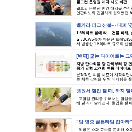
월드컵 운영권 매각 시도 비판
월드컵 운영권 민간 매각을 추진하
인판티노와 긴밀하게 협력했던 북
벨카라 파크 산불··· 대피 
1.5헥타르 불에 타··· 건물 피해
▲ /BCWS슈가 마운틴 트레일(Sugar M
서 발생한 1.5헥타르 규모의 산불
[밴픽] 굶는 다이어트는 그
지방·탄수화물·당 관리부터 장 
몸의 균형 고려한 여름 다이어트
본격적인 여름 시즌이 시작되면서
른 체중 감량을 위해 식사량을 줄
병원서 혈압 잴 때, 하지 말
고혈압 관리를 위해서는 혈압을 
해 결과가 달라진다. 혈압을 잴 때
“암·염증 골든타임 잡아라”·
췌장은 소화 효소를 분비해 소화