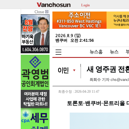
Login
Close
2026.8.9 (일)
밴쿠버
오전 2:41:58
뉴스홈
뉴스
새 영주권 전환 
최희수 기자
chs@vanc
최종수정 : 2026-04-20 11:47
토론토·밴쿠버·몬트리올 