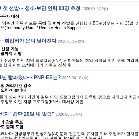
 첫 선발··· 청소·보안 인력 60명 초청
2026.07.27 (월)
근무자 대상
 영주권 취득 경로를 통해 첫 번째 선발을 진행했다.BC주정부는 지난 23일 ‘
porary Rural / Remote Health Support...
··· 취업허가 문턱 낮아진다
2026.06.16 (화)
 신청 가능
 연말까지 시행
)가 주정부 이민 지명 프로그램(PNP) 신청자들의 취업 공백을 막기 위해 취업
했다.이번 조치에 따라 영주권 신청 후...
년 빨라졌다··· PNP·EE는?
2026.06.10 (수)
그램 처리기간 감소
 오히려 늘어나
의 심사 처리 기간이 일부 이민 프로그램에서 단축된 것으로 나타났다.최근 이
정부 이민 지명 프로그램(PNP), 대서양 이민...
비자 “최단 20일 내 발급”
2026.06.05 (금)
일자리 창출 목표
안도 함께 포함
s Bank캐나다 연방정부가 인공지능(AI) 분야 전문인력 유치를 위해 취업허가 절
는 4일 발표한 AI 국가 전략(AI for All)의 일환으로 AI...