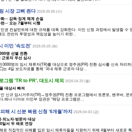
팅 시장 고삐 죈다
2026.05.06 (수)
··· 감독·징계 체계 손질
··· 오는 7월부터 시행
시민권 컨설턴트에 대한 규제를 대폭 강화한다. 이민 신청 과정에서 발생할 수
제도 전반의 투명성과 책임성을 높이기 위한...
 이민 ‘속도전’
2026.05.05 (화)
3000명 선별 전환
 근로자 우선 심사
만3000명의 임시 체류자(TR)를 대상으로 영주권(PR) 전환 심사를 신속 처리
C)는 4일 보도자료를 통해 ‘국내 체류 근로자 대상...
그램 ‘TR to PR’, 대도시 제외
2026.04.20 (월)
올 대상서 빠져
인 신규 임시거주자(TR)→영주권(PR) 전환 프로그램에서 토론토, 밴쿠버, 몬
.레나 디아브 이민부 장관은 “해당 프로그램은...
 피해 시 신분 복원 신청 ‘6개월’까지
2026.04.03 (금)
학생·외노자·방문자 대상
90일서 두 배로 연장
해로 직접적인 피해를 입은 임시 체류자들을 지원하기 위해 4월부터 새로운 특