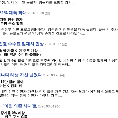
생, 임시 외국인 근로자, 방문자를 포함한 임시...
31% 대폭 확대
2026.03.30 (월)
 지명 인원 증가
영주권 문호 활짝
년 주정부 이민 프로그램(PNP)의 영주권 지명 인원을 대폭 늘렸다. 올해 각 주
배정 규모보다 평균 약 31% 증가한 것으로 나타났다....
민권 수수료 일제히 인상
2026.03.27 (금)
· 경제·가족 이민 모두 대상
, EE·PNP 수수료 40달러↑
월 말과 4월 말을 기점으로 영주권(PR) 및 시민권 신청 수수료를 일제히 인상
 인도적 이민 등 거의 모든 카테고리에 적용돼...
 캐나다 태생 자산 넘었다
2026.03.26 (목)
14만 달러 많아
차’는 여전히 커
내린 신규 이민자 가구와 현지 출생 가구 간의 자산 격차가 여전히 심화하고 
0년이 지난 ‘정착 이민자’ 가구의 경우,...
· ‘이민 의존 시대’로
2026.03.04 (수)
구 증가율 0% 예상
·· 인구 구조 흔들