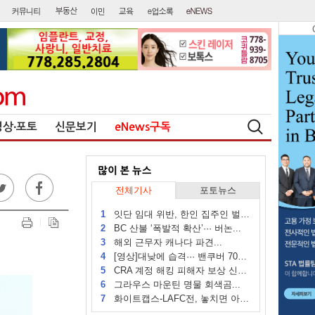
영상∙포토
신문보기
eNews구독
전체기사
포토뉴스
1
잇단 임대 위반, 한인 집주인 벌금...
2
BC 산불 ‘폭발적 확산’··· 버논...
3
해외 근무자 캐나다 파견...
4
[영상]대낮에 습격··· 밴쿠버 70대...
5
CRA 계정 해킹 피해자 보상 신청 시작
6
그라우스 마운틴 명물 회색곰...
7
화이트캡스-LAFC전, 놓치면 아쉬운...