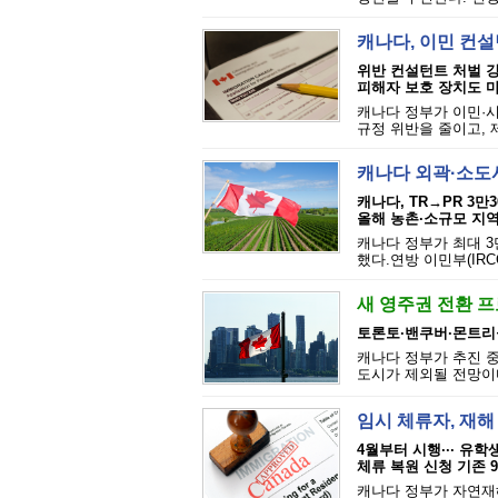
캐나다, 이민 컨설
위반 컨설턴트 처벌 강화
피해자 보호 장치도 마련
캐나다 정부가 이민·
규정 위반을 줄이고, 
캐나다 외곽·소도시
캐나다, TR→PR 3만
올해 농촌·소규모 지역
캐나다 정부가 최대 3
했다.연방 이민부(IRC
새 영주권 전환 프로
토론토·밴쿠버·몬트리
캐나다 정부가 추진 중
도시가 제외될 전망이다
임시 체류자, 재해
4월부터 시행··· 유
체류 복원 신청 기존 
캐나다 정부가 자연재