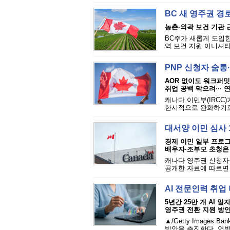
BC 새 영주권 경로
농촌·외곽 보건 기관 
BC주가 새롭게 도입한
역 보건 지원 이니셔티브(Tem
PNP 신청자 숨통
AOR 없이도 워크퍼밋
취업 공백 막으려···
캐나다 이민부(IRCC
한시적으로 완화하기로 
대서양 이민 심사 1
경제 이민 일부 프로
배우자·조부모 초청은
캐나다 영주권 신청자들
공개한 자료에 따르면 주
AI 전문인력 취업 
5년간 25만 개 AI 
영주권 전환 지원 방
▲/Getty Image
방안을 추진한다. 연방정부