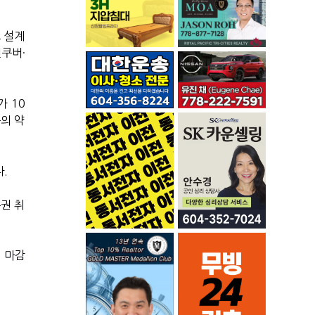
 설계
밴쿠버·
가 10
구의 약
.
주권 취
기 마감