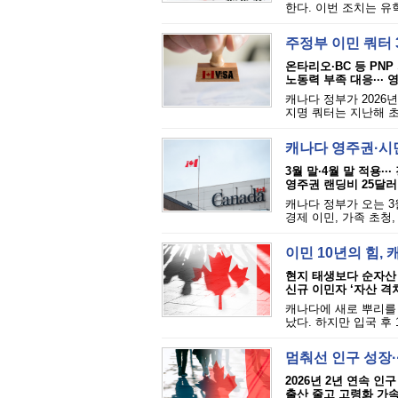
한다. 이번 조치는 유학
주정부 이민 쿼터 
온타리오·BC 등 PNP
노동력 부족 대응··· 
캐나다 정부가 2026
지명 쿼터는 지난해 초 
캐나다 영주권·시
3월 말·4월 말 적용··
영주권 랜딩비 25달러↑
캐나다 정부가 오는 3
경제 이민, 가족 초청,
이민 10년의 힘,
현지 태생보다 순자산 
신규 이민자 ‘자산 격
캐나다에 새로 뿌리를 
났다. 하지만 입국 후 1
멈춰선 인구 성장··
2026년 2년 연속 인
출산 줄고 고령화 가속·