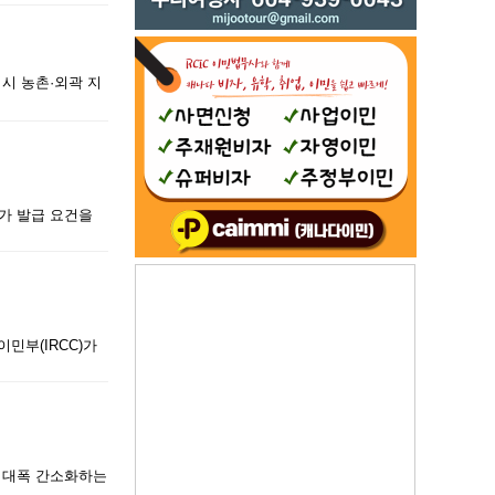
임시 농촌·외곽 지
허가 발급 요건을
민부(IRCC)가
차를 대폭 간소화하는