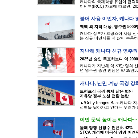
캐나다의 국제학생 유입이 급격히 
이민부(IRCC) 자료에 따르면, 2
불어 사용 이민자, 캐나다 
퀘벡 외 지역 대상, 영주권 5000
캐나다 정부가 프랑스어 사용 신규
는 신규 이민자를 더 많이 수용하
지난해 캐나다 신규 영주권자
2025년 승인 목표치보다 약 200
캐나다가 지난해 약 39만 명의 신
년 영주권 승인 인원은 약 39만3
캐나다, 난민 겨냥 국경 강화
트럼프식 국경 통제 닮은 법안
자유당 정부 노선 전환 논란
▲/Getty Images Bank
정책을 닮아가고 있다는 우려가 커
이민 문턱 높이는 캐나다··
올해 망명 신청수 전년比 42%↓
STCA 개정에 비공식 망명 어려