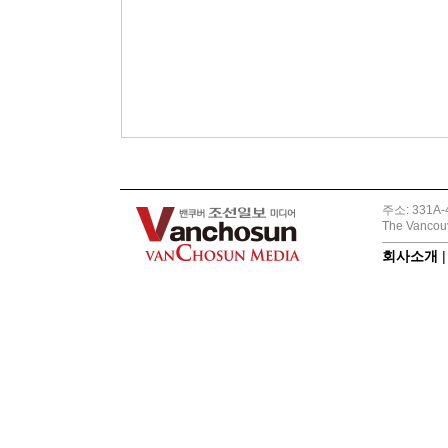
주소: 331A-4
The Vancouv
회사소개