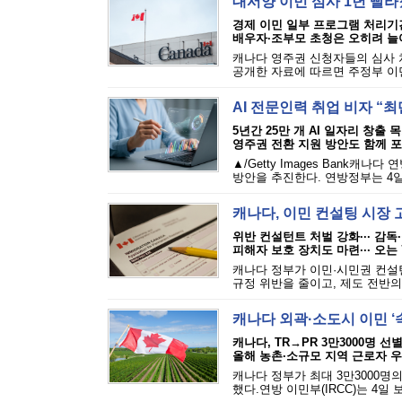
대서양 이민 심사 1년 빨라졌
경제 이민 일부 프로그램 처리기
배우자·조부모 초청은 오히려 늘
캐나다 영주권 신청자들의 심사 
공개한 자료에 따르면 주정부 이민 
AI 전문인력 취업 비자 “최
5년간 25만 개 AI 일자리 창출 
영주권 전환 지원 방안도 함께 
▲/Getty Images Bank
방안을 추진한다. 연방정부는 4일 발표한
캐나다, 이민 컨설팅 시장 
위반 컨설턴트 처벌 강화··· 감독
피해자 보호 장치도 마련··· 오는
캐나다 정부가 이민·시민권 컨설
규정 위반을 줄이고, 제도 전반의
캐나다 외곽·소도시 이민 ‘
캐나다, TR→PR 3만3000명 선
올해 농촌·소규모 지역 근로자 
캐나다 정부가 최대 3만3000명
했다.연방 이민부(IRCC)는 4일 