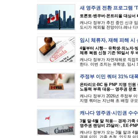
새 영주권 전환 프로그램 ‘TR
토론토·밴쿠버·몬트리올 대상서 
캐나다 정부가 추진 중인 신규 임
도시가 제외될 전망이다.레나 디아
임시 체류자, 재해 피해 시 
4월부터 시행··· 유학생·외노자·
체류 복원 신청 기존 90일서 두 
캐나다 정부가 자연재해로 직접적
한다. 이번 조치는 유학생, 임시 
주정부 이민 쿼터 31% 대
온타리오·BC 등 PNP 지명 인원
노동력 부족 대응··· 영주권 문호
캐나다 정부가 2026년 주정부 
지명 쿼터는 지난해 초 배정 규모보
캐나다 영주권·시민권 수수
3월 말·4월 말 적용··· 경제·가족
영주권 랜딩비 25달러↑, EE·PN
캐나다 정부가 오는 3월 말과 4
경제 이민, 가족 초청, 인도적 이