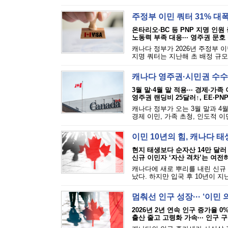
주정부 이민 쿼터 31% 대
온타리오·BC 등 PNP 지명 인원
노동력 부족 대응··· 영주권 문호
캐나다 정부가 2026년 주정부 
지명 쿼터는 지난해 초 배정 규모보
캐나다 영주권·시민권 수수
3월 말·4월 말 적용··· 경제·가족
영주권 랜딩비 25달러↑, EE·PN
캐나다 정부가 오는 3월 말과 4
경제 이민, 가족 초청, 인도적 이
이민 10년의 힘, 캐나다 
현지 태생보다 순자산 14만 달러
신규 이민자 ‘자산 격차’는 여전
캐나다에 새로 뿌리를 내린 신규
났다. 하지만 입국 후 10년이 지난
멈춰선 인구 성장··· ‘이민
2026년 2년 연속 인구 증가율 0
출산 줄고 고령화 가속··· 인구 