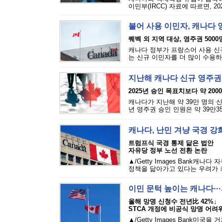
이민부(IRCC) 자료에 따르면, 2
불어 사용 이민자, 캐나다 
퀘벡 외 지역 대상, 영주권 5000
캐나다 정부가 프랑스어 사용 신규
는 신규 이민자를 더 많이 수용하
지난해 캐나다 신규 영주권자
2025년 승인 목표치보다 약 200
캐나다가 지난해 약 39만 명의 신
년 영주권 승인 인원은 약 39만3
캐나다, 난민 겨냥 국경 강화
트럼프식 국경 통제 닮은 법안
자유당 정부 노선 전환 논란
▲/Getty Images Bank
정책을 닮아가고 있다는 우려가 커
이민 문턱 높이는 캐나다··
올해 망명 신청수 전년比 42%↓
STCA 개정에 비공식 망명 어려
▲/Getty Images Bank