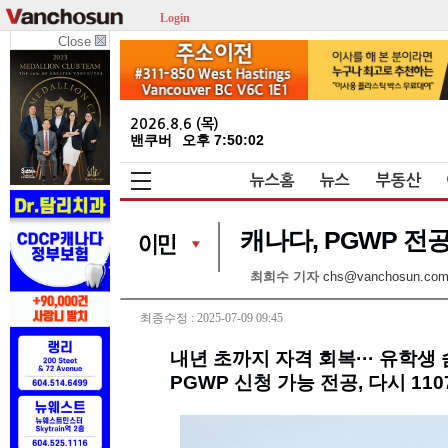
Login
Close
2026.8.6 (목)
밴쿠버
오후 7:50:02
뉴스홈
뉴스
부동산
캐나다, PGWP 전공
최희수 기자
chs@vanchosun.co
최종수정 : 2025-07-09 09:45
내년 초까지 자격 회복··· 유학생
PGWP 신청 가능 전공, 다시 11