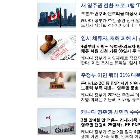
새 영주권 전환 프로그램 ‘TR
토론토·밴쿠버·몬트리올 대상서 
캐나다 정부가 추진 중인 신규 임
도시가 제외될 전망이다.레나 디아
임시 체류자, 재해 피해 시 
4월부터 시행··· 유학생·외노자·
체류 복원 신청 기존 90일서 두 
캐나다 정부가 자연재해로 직접적
한다. 이번 조치는 유학생, 임시 
주정부 이민 쿼터 31% 대
온타리오·BC 등 PNP 지명 인원
노동력 부족 대응··· 영주권 문호
캐나다 정부가 2026년 주정부 
지명 쿼터는 지난해 초 배정 규모보
캐나다 영주권·시민권 수수
3월 말·4월 말 적용··· 경제·가족
영주권 랜딩비 25달러↑, EE·PN
캐나다 정부가 오는 3월 말과 4
경제 이민, 가족 초청, 인도적 이