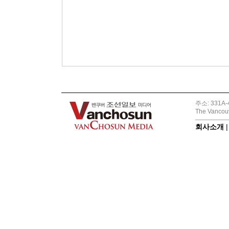
주소: 331A-4
The Vancouv
회사소개