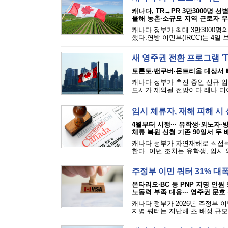
캐나다, TR→PR 3만3000명 선
올해 농촌·소규모 지역 근로자 
캐나다 정부가 최대 3만3000명
했다.연방 이민부(IRCC)는 4일 
새 영주권 전환 프로그램 ‘TR
토론토·밴쿠버·몬트리올 대상서 
캐나다 정부가 추진 중인 신규 임
도시가 제외될 전망이다.레나 디아
임시 체류자, 재해 피해 시 
4월부터 시행··· 유학생·외노자·
체류 복원 신청 기존 90일서 두 
캐나다 정부가 자연재해로 직접적
한다. 이번 조치는 유학생, 임시 
주정부 이민 쿼터 31% 대
온타리오·BC 등 PNP 지명 인원
노동력 부족 대응··· 영주권 문호
캐나다 정부가 2026년 주정부 
지명 쿼터는 지난해 초 배정 규모보