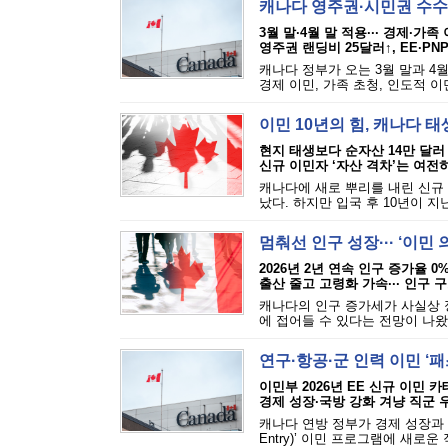
캐나다 영주권·시민권 수수
3월 말·4월 말 적용··· 경제·가족
영주권 랜딩비 25달러↑, EE·PN
캐나다 정부가 오는 3월 말과 4
경제 이민, 가족 초청, 인도적 이
이민 10년의 힘, 캐나다 
현지 태생보다 순자산 14만 달러
신규 이민자 ‘자산 격차’는 여전
캐나다에 새로 뿌리를 내린 신규
났다. 하지만 입국 후 10년이 지난
멈춰선 인구 성장··· ‘이민
2026년 2년 연속 인구 증가율 0
출산 줄고 고령화 가속··· 인구 
캐나다의 인구 증가세가 사실상 
에 접어들 수 있다는 전망이 나왔
연구·항공·군 인력 이민 ‘
이민부 2026년 EE 신규 이민 
경제 성장·국방 강화 겨냥 직군 
캐나다 연방 정부가 경제 성장과 
Entry)’ 이민 프로그램에 새로운