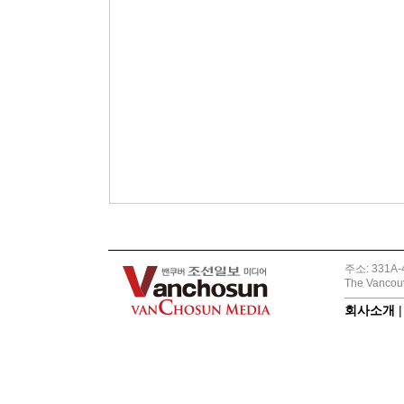
주소: 331A-4
The Vancouv
회사소개