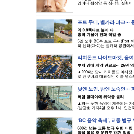
염이나 췌장암 등 심각한 질환이 발
포트 무디, 벨카라 파크···
약 0.8헥타르 불에 타
총력 기울여 진화 작업 중
5일 오후 BC주 포트 무디(Port M
리 센터(CFC)는 벨카라 공원에서
리치몬드 나이트마켓, 올여
부지 임대 계약 만료로··· 26년 
▲2004년 당시 리치몬드 야시장
로 밴쿠버의 대표적인 여름 명소인 리
낮엔 노인, 밤엔 노숙인··
폭염·열대야에 취약층 몰려
▲찌는 듯한 폭염이 계속되는 가
/남강호 기자4일 오후 1시, 인천
‘BC 음악 축제’, 교통 법
600건 넘는 교통 법규 위반 티켓
약물 복용 후 운전도 78건 적발