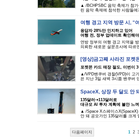
▲ /BCHPSBC 음악 축제가 참
린 음악 축제에 참석한 사람들에게 
여행 경고 지역 방문 시, 
응답자 28%만 인지하고 있어
여행 전, 정부 업데이트 확인해야
연방 정부의 여행 경고 지역을 방
의뢰한 새로운 설문조사에 따르면,
[영상]금고째 사라진 포켓몬
포켓몬 카드 매장 절도, 이번이 
▲/VPD밴쿠버 경찰(VPD)이 
은 지난 3일 새벽 3시쯤 밴쿠버 
SpaceX, 상장 두 달도 
135달러⇢113달러로
대규모 AI 투자 계획에 불안 느껴
▲ /Space X스페이스X(Spac
안 돼 공모가인 135달러를 크게 
다음페이지
1
2