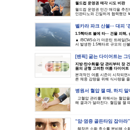
월드컵 운영권 매각 시도 비판
월드컵 운영권 민간 매각을 추진하
인판티노와 긴밀하게 협력했던 북
벨카라 파크 산불··· 대피 
1.5헥타르 불에 타··· 건물 피해
▲ /BCWS슈가 마운틴 트레일(Sugar M
서 발생한 1.5헥타르 규모의 산불
[밴픽] 굶는 다이어트는 그
지방·탄수화물·당 관리부터 장 
몸의 균형 고려한 여름 다이어트
본격적인 여름 시즌이 시작되면서
른 체중 감량을 위해 식사량을 줄
병원서 혈압 잴 때, 하지 말
고혈압 관리를 위해서는 혈압을 
해 결과가 달라진다. 혈압을 잴 때
“암·염증 골든타임 잡아라”·
췌장은 소화 효소를 분비해 소화