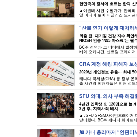
한민족의 정서에 흐르는 한과 신
▲이원배 시인·수필가가 ‘한국의 
일 버나비 토미 더글러스 도서관에
“산불 연기 이렇게 대처하
외출 전, 대기질 건강 지수 확인
NIOSH 인증 ‘N95 마스크’는 필
BC주 전역과 그 너머에서 발생하
버와 오카나간, 센트럴 프레이저 밸
CRA 계정 해킹 피해자 보
2020년 개인정보 유출··· 최대 5
캐나다 국세청(CRA) 등 정부 
출 사건의 피해자들은 피해 정도에 
SFU 의대, 의사 부족 해결
4년간 입학생 연 120명으로 늘려
3년 후, 지역사회 배치
▲ /SFU SFSM사이먼프레이저
맞이했다. BC주 제니퍼 화이트사
加 카니 총리마저 “인판티노