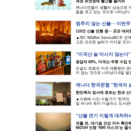
재정 유연성에 빨간불 들어와
캐나다인들이 생활비 상승으로 재
움을 겪고 있는 것으로 나타났다.에퀴
멈추지 않는 산불··· 이번
110건 산불 진행 중··· 곳곳 대
▲/BC Wildfire Servi
고온·건조한 날씨가 이어질 것으로
“미국산 술 마시지 않는다”
응답자 69%, 미국산 주류 수입 반
도널드 트럼프 미국 대통령의 관세
지 않는 것으로 나타났다.6일 발표된
캐나다 한국문협 “한국의 
한민족의 정서에 흐르는 한과 신
▲이원배 시인·수필가가 ‘한국의 
일 버나비 토미 더글러스 도서관에
“산불 연기 이렇게 대처하
외출 전, 대기질 건강 지수 확인
NIOSH 인증 ‘N95 마스크’는 필