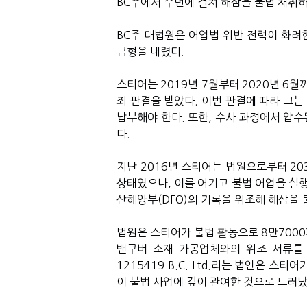
BC
주에서 수년에 걸쳐 해삼을 불법 채취
BC
주 대법원은 어업법 위반 전력이 화려
금형을 내렸다
.
스티어는
2019
년
7
월부터
2020
년
6
월까
죄 판결을 받았다
.
이번 판결에 따라 그는
납부해야 한다
.
또한
,
수사 과정에서 압수
다
.
지난
2016
년 스티어는 법원으로부터
20
상태였으나
,
이를 어기고 불법 어업을 실
산해양부
(DFO)
의 기록을 위조해 해삼을
법원은 스티어가 불법 활동으로
8
만
7000
밴쿠버 소재 가공업체와의 위조 서류를
1215419 B.C. Ltd.
라는 법인은 스티어
이 불법 사업에 깊이 관여한 것으로 드러