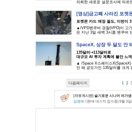
의뢰한 새로운 설문조사에 따르면,
[영상]금고째 사라진 포켓몬
포켓몬 카드 매장 절도, 이번이 
▲/VPD밴쿠버 경찰(VPD)이 
은 지난 3일 새벽 3시쯤 밴쿠버 
SpaceX, 상장 두 달도 
135달러⇢113달러로
대규모 AI 투자 계획에 불안 느껴
▲ /Space X스페이스X(Spac
안 돼 공모가인 135달러를 크게 
다음페이지
1
2