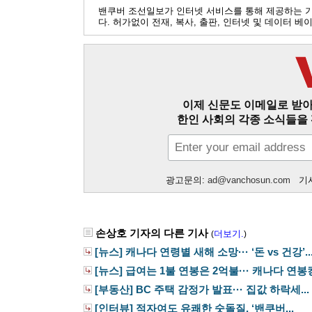
밴쿠버 조선일보가 인터넷 서비스를 통해 제공하는 
다. 허가없이 전재, 복사, 출판, 인터넷 및 데이터 
이제 신문도 이메일로 받아
한인 사회의 각종 소식들을 
광고문의:
ad@vanchosun.com
기사
손상호 기자의 다른 기사
더보기.
(
)
[뉴스] 캐나다 연령별 새해 소망··· ‘돈 vs 건강’..
[뉴스] 급여는 1불 연봉은 2억불··· 캐나다 연봉킹.
[부동산] BC 주택 감정가 발표··· 집값 하락세...
[인터뷰] 적자여도 유쾌한 숫돌질, ‘밴쿠버...