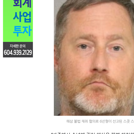
해삼 불법 채취 혐의로 6년형이 선고된 스콧 스티어와