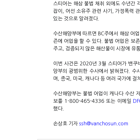
스티어는 해삼 불법 채취 외에도 수년간 
잡이
,
어선 소유주 관련 사기
,
가정폭력 관
있는 것으로 알려졌다
.
수산해양부에 따르면
BC
주에서 해삼 어업
즌에 어업을 할 수 있다
.
불법 어업은 보존
주고
,
검증되지 않은 해산물이 시장에 유통
이번 사건은
2020
년
3
월 스티어가 밴쿠
양부의 광범위한 수사에서 밝혀졌다
.
수
며
,
중국
,
미국
,
캐나다 등 여러 국가에 걸
수산해양부는 불법 어업이 캐나다 수산 
보를
1-800-465-4336
또는 이메일
DF
했다
.
손상호 기자
ssh@vanchosun.com