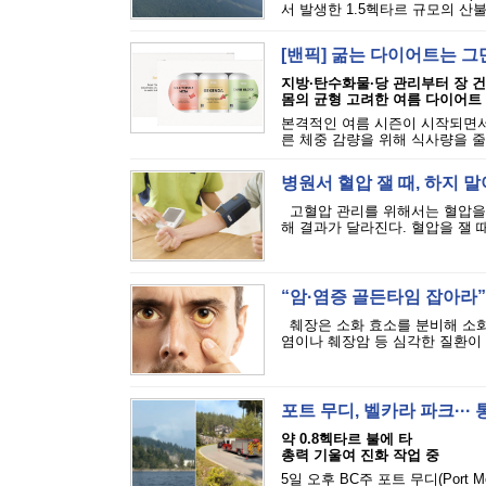
서 발생한 1.5헥타르 규모의 산불
[밴픽] 굶는 다이어트는 그
지방·탄수화물·당 관리부터 장 
몸의 균형 고려한 여름 다이어트
본격적인 여름 시즌이 시작되면서
른 체중 감량을 위해 식사량을 줄
병원서 혈압 잴 때, 하지 말
고혈압 관리를 위해서는 혈압을 
해 결과가 달라진다. 혈압을 잴 때
“암·염증 골든타임 잡아라”·
췌장은 소화 효소를 분비해 소화
염이나 췌장암 등 심각한 질환이 발
포트 무디, 벨카라 파크···
약 0.8헥타르 불에 타
총력 기울여 진화 작업 중
5일 오후 BC주 포트 무디(Port M