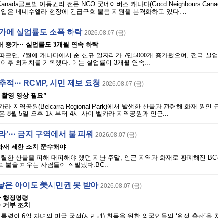
rs Canada글로벌 아동권리 전문 NGO 굿네이버스 캐나다(Good Neighbours Can
입은 베네수엘라 현장에 긴급구호 물품 지원을 본격화하고 있다....
증가에 실업률도 소폭 하락
2026.08.07 (금)
개 증가··· 실업률도 3개월 연속 하락
따르면, 7월에 캐나다에서 순 신규 일자리가 7만5000개 증가했으며, 전국 실업
월 이후 최저치를 기록했다. 이는 실업률이 3개월 연속...
적··· RCMP, 시민 제보 요청
2026.08.07 (금)
시 촬영 영상 필요”
라 지역공원(Belcarra Regional Park)에서 발생한 산불과 관련해 화재 원인
 8월 5일 오후 1시부터 4시 사이 벨카라 지역공원과 인근...
’··· 금지 구역에서 불 피워
2026.08.07 (금)
· 화재 제한 조치 준수해야
렬한 산불을 피해 대피해야 했던 지난 주말, 인근 지역과 화재로 황폐해진 BC
불을 피우는 사람들이 적발됐다.BC...
낳은 아이도 美시민권 못 받아
2026.08.07 (금)
단 행정명령
 거부 조치
통령이 6일 자녀의 미국 국적(시민권) 취득을 위한 외국인들의 ‘원정 출산’을 