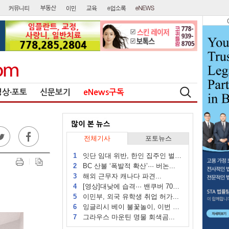
영상∙포토
신문보기
eNews구독
전체기사
포토뉴스
1
잇단 임대 위반, 한인 집주인 벌금...
2
BC 산불 ‘폭발적 확산’··· 버논...
3
해외 근무자 캐나다 파견...
4
[영상]대낮에 습격··· 밴쿠버 70대...
5
이민부, 외국 유학생 취업 허가...
6
잉글리시 베이 불꽃놀이, 이번 주...
7
그라우스 마운틴 명물 회색곰...