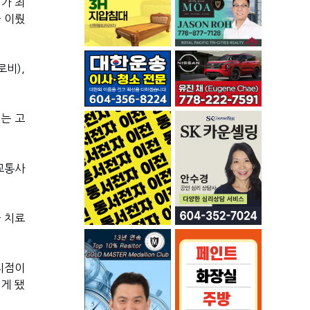
)
가 최
 이뤘
로비
),
는 고
교통사
 치료
지점이
게 됐