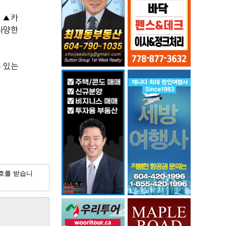
료
▲
카
 다양한
 있는
호를 받습니