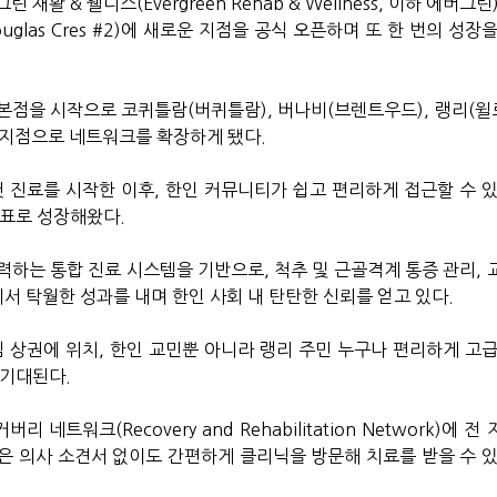
그린 재활
&
웰니스
(Evergreen Rehab & Wellness,
이하 에버그린
uglas Cres #2)
에 새로운 지점을 공식 오픈하며 또 한 번의 성장을
 본점을 시작으로 코퀴틀람
(
버퀴틀람
),
버나비
(
브렌트우드
),
랭리
(
윌
 지점으로 네트워크를 확장하게 됐다
.
첫 진료를 시작한 이후
,
한인 커뮤니티가 쉽고 편리하게 접근할 수 있
목표로 성장해왔다
.
력하는 통합 진료 시스템을 기반으로
,
척추 및 근골격계 통증 관리
,
서 탁월한 성과를 내며 한인 사회 내 탄탄한 신뢰를 얻고 있다
.
심 상권에 위치
,
한인 교민뿐 아니라 랭리 주민 누구나 편리하게 고급
 기대된다
.
커버리 네트워크
(Recovery and Rehabilitation Network)
에 전 
 의사 소견서 없이도 간편하게 클리닉을 방문해 치료를 받을 수 있