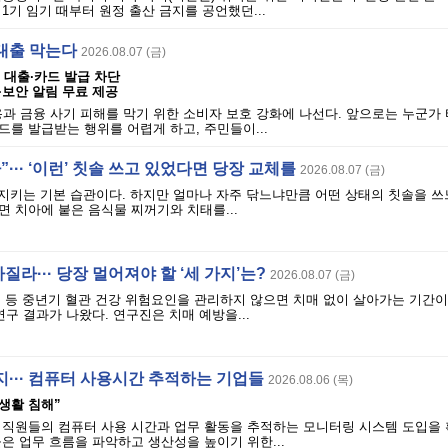
1기 임기 때부터 원정 출산 금지를 공언했던...
 대출 막는다
2026.08.07 (금)
의 대출·카드 발급 차단
·보안 알림 무료 제공
과 금융 사기 피해를 막기 위한 소비자 보호 강화에 나선다. 앞으로는 누군가
를 발급받는 행위를 어렵게 하고, 주민들이...
··· ‘이런’ 칫솔 쓰고 있었다면 당장 교체를
2026.08.07 (금)
지키는 기본 습관이다. 하지만 얼마나 자주 닦느냐만큼 어떤 상태의 칫솔을 쓰
 치아에 붙은 음식물 찌꺼기와 치태를...
아질라··· 당장 멀어져야 할 ‘세 가지’는?
2026.08.07 (금)
 등 중년기 혈관 건강 위험요인을 관리하지 않으면 치매 없이 살아가는 기간이 
연구 결과가 나왔다. 연구진은 치매 예방을...
··· 컴퓨터 사용시간 추적하는 기업들
2026.08.06 (목)
사생활 침해”
 직원들의 컴퓨터 사용 시간과 업무 활동을 추적하는 모니터링 시스템 도입을
은 업무 흐름을 파악하고 생산성을 높이기 위한...