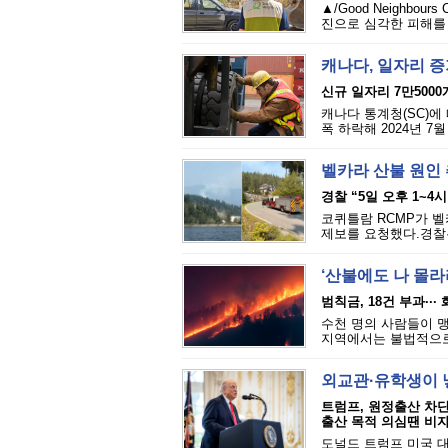
▲/Good Neighbou
진으로 심각한 피해를 
캐나다, 일자리 
신규 일자리 7만5000
캐나다 통계청(SC)에 
폭 하락해 2024년 7
벨카라 산불 원인 추
경찰 “5일 오후 1~4
코퀴틀람 RCMP가 벨카
제보를 요청했다.경찰은
‘산불에도 나 몰라라
범칙금, 18건 부과··
수천 명의 사람들이 맹
지역에서는 불법적으로 
외교관·유학생이 
트럼프, 원정출산 차
출산 목적 의심땐 비자
도널드 트럼프 미국 대