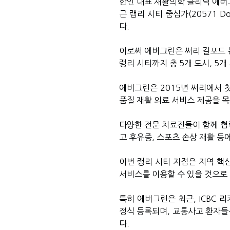
한인 대표 재활의학 클리닉 에버
근 랭리 시티 중심가
(20571 Do
다
.
이로써 에버그린은 써리 길포드
랭리 시티까지 총
5
개 도시
, 5
개
에버그린은
2015
년 써리에서 
품질 재활 의료 서비스 제공을 
다양한 전문 치료진들이 함께 협
고 후유증
,
스포츠 손상 재활 등에
이번 랭리 시티 지점은 지역 핵
서비스를 이용할 수 있을 것으로
특히 에버그린은 최근
, ICBC
리
정식 등록되며
,
교통사고 환자들은
다
.