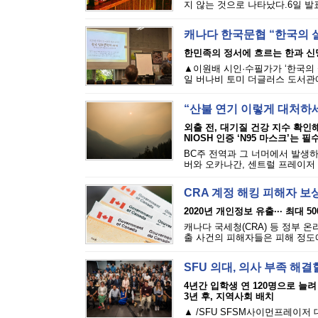
지 않는 것으로 나타났다.6일 발표된
캐나다 한국문협 “한국의 
한민족의 정서에 흐르는 한과 신
▲이원배 시인·수필가가 ‘한국의 
일 버나비 토미 더글러스 도서관에
“산불 연기 이렇게 대처하
외출 전, 대기질 건강 지수 확인
NIOSH 인증 ‘N95 마스크’는 필
BC주 전역과 그 너머에서 발생하
버와 오카나간, 센트럴 프레이저 밸
CRA 계정 해킹 피해자 보
2020년 개인정보 유출··· 최대 5
캐나다 국세청(CRA) 등 정부 
출 사건의 피해자들은 피해 정도에 
SFU 의대, 의사 부족 해결
4년간 입학생 연 120명으로 늘려
3년 후, 지역사회 배치
▲ /SFU SFSM사이먼프레이저