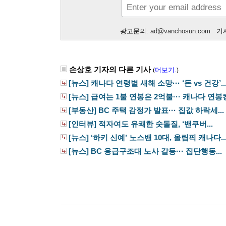
광고문의:
ad@vanchosun.com
기사
손상호 기자의 다른 기사
더보기.
(
)
[뉴스] 캐나다 연령별 새해 소망··· ‘돈 vs 건강’..
[뉴스] 급여는 1불 연봉은 2억불··· 캐나다 연봉킹.
[부동산] BC 주택 감정가 발표··· 집값 하락세...
[인터뷰] 적자여도 유쾌한 숫돌질, ‘밴쿠버...
[뉴스] ‘하키 신예’ 노스밴 10대, 올림픽 캐나다..
[뉴스] BC 응급구조대 노사 갈등··· 집단행동...