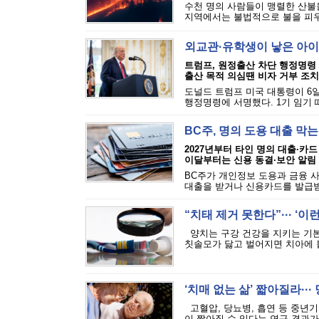
수천 명의 사람들이 맹렬한 산불을
지역에서는 불법적으로 불을 피우는
외교관·유학생이 낳은 아이
트럼프, 원정출산 차단 행정명령
출산 목적 의심땐 비자 거부 조치
도널드 트럼프 미국 대통령이 6일
행정명령에 서명했다. 1기 임기 
BC주, 명의 도용 대출 막
2027년부터 타인 명의 대출·카드
이달부터는 신용 동결·보안 알림
BC주가 개인정보 도용과 금융 
대출을 받거나 신용카드를 발급받는
“치태 제거 못한다”··· ‘
양치는 구강 건강을 지키는 기본
칫솔모가 닳고 벌어지면 치아에 붙
‘치매 없는 삶’ 짧아질라···
고혈압, 당뇨병, 흡연 등 중년기
이 짧아질 수 있다는 연구 결과가 