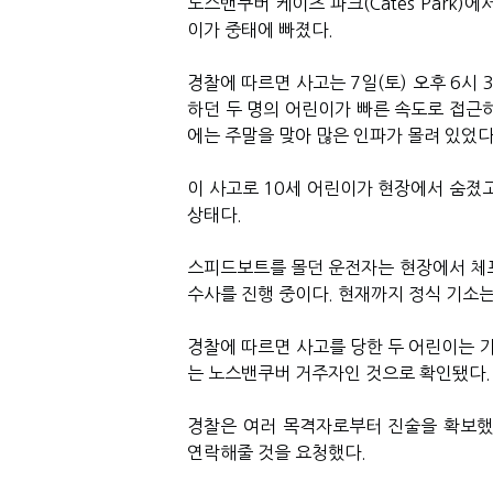
노스밴쿠버 케이츠 파크
(Cates Park)
에서
이가 중태에 빠졌다
.
경찰에 따르면 사고는
7
일
(
토
)
오후
6
시
3
하던 두 명의 어린이가 빠른 속도로 접근
에는 주말을 맞아 많은 인파가 몰려 있었
이 사고로
10
세 어린이가 현장에서 숨졌
상태다
.
스피드보트를 몰던 운전자는 현장에서 체
수사를 진행 중이다
.
현재까지 정식 기소는
경찰에 따르면 사고를 당한 두 어린이는 
는 노스밴쿠버 거주자인 것으로 확인됐다
.
경찰은 여러 목격자로부터 진술을 확보
연락해줄 것을 요청했다
.