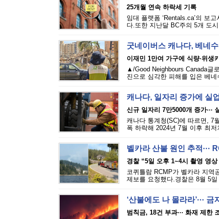
25개월 연속 하락세 기록
임대 플랫폼 ‘Rentals.ca’의
다.또한 지난달 BC주의 5개 도시
굿네이버스 캐나다, 베네수
이재민 1만여 가구에 식량·위생
▲/Good Neighbours Cana
진으로 심각한 피해를 입은 베네수
캐나다, 일자리 증가에 실
신규 일자리 7만5000개 증가···
캐나다 통계청(SC)에 따르면, 7
폭 하락해 2024년 7월 이후 최
벨카라 산불 원인 추적··· 
경찰 “5일 오후 1~4시 촬영 영상
코퀴틀람 RCMP가 벨카라 지역공원(
제보를 요청했다.경찰은 8월 5일 
‘산불에도 나 몰라라’··· 
범칙금, 18건 부과··· 화재 제한