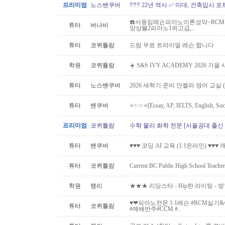
프리미엄
노스밴쿠버
‼️‼️‼️ 22년 역사 ✅ 미대, 건축입시 포
☎️서동임레슨피아노이론성악~RCM스
튜터
버나비
앙상블2피아노1위고급,..
튜터
코퀴틀람
드럼 무료 트라이얼 레슨 합니다
학원
코퀴틀람
☀️ S&S IVY ACADEMY 2026 가
튜터
노스밴쿠버
2026 새학기 준비 안젤라 영어 교실 ( O
튜터
밴쿠버
⭐️✨✨⭐️[Essay, AP, IELTS, English,
프리미엄
코퀴틀람
수학 물리 화학 전문 [서울공대 출신
튜터
밴쿠버
♥♥♥ 코딩 AI 교육 (1:1온라인) ♥♥
튜터
코퀴틀람
Current BC Public High School Te
학원
랭리
★★★ 리딩스타 - Hip한 라이팅 -
♥️❤피아노전문 1:1레슨 #RCM실
튜터
코퀴틀람
#예배반주#CCM #..