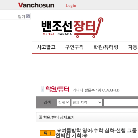
Login
닫기
사고팔고
구인구직
학원/튜터링
자동
검색
`
학원/튜터 상세보기
☀️여름방학 영어/수학 심화·선행 그룹 Ho
완벽한 기회!☀️