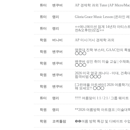
튜터
밴쿠버
AP 경제학 과외 Tutor (AP Micro/Macro 
튜터
랭리
Gloria Grace Music Lesson (
⭐⭐애니메이션 업계 14년차 아티스
튜터
랭리
전&오후반)모집⭐⭐
학원
버나비
AP 미시/거시 경제학 과외
명문대 진학 부스터, GAAC만의 특별 과외활동!
학원
밴쿠버
⭕️⭕️⭕️
밴쿠버 성인 취미 미술 교실 | 수채화
학원
밴쿠버
⭕️⭕️⭕️
2026 미국 영국 캐나다 - 미대, 건
학원
밴쿠버
합격비법 ⭕️⭕️⭕️
[그린애플 아트센터] 2026 여름학기
학원
밴쿠버
해 보세요!! ⭕️⭕️⭕️
튜터
랭리
‼️‼️‼️ 여름맞이 1:1 / 2:1 / 그룹 웨이트 
학원
랭리
**2026 여름방학 아트캠프 | 미술대
학원
코퀴틀람
❶❶여름 방학 특강 및 디베이트 수업