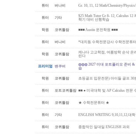
튜터
버나비
Gr. 10, 11, 12 Math/Chemistry/Physi
$25 Math Tutor Gr 8- 12, Calculu
튜터
기타
학기 대비 선행학습
학원
코퀴틀람
■■■ Austin 운전학원 ■■■
튜터
버나비
*대치동 수학전문강사 수학전문튜터 
캐나다 고교학점, 여름방학 순삭 온
학원
코퀴틀람
린다
◍◍◍ 2027 미대 포트폴리오 준비 
프리미엄
밴쿠버
습
학원
코퀴틀람
초등골프 입문전문) 아이들 골프 30
튜터
포트코퀴틀람
■■ ● 미국대학 및 AP Calculus 전문
튜터
코퀴틀람
★ 수학전문튜터 ★
튜터
기타
ENGLISH WRITING 9,10,11,12,대
튜터
코퀴틀람
종합적인 일대일 ENGLISH 과외