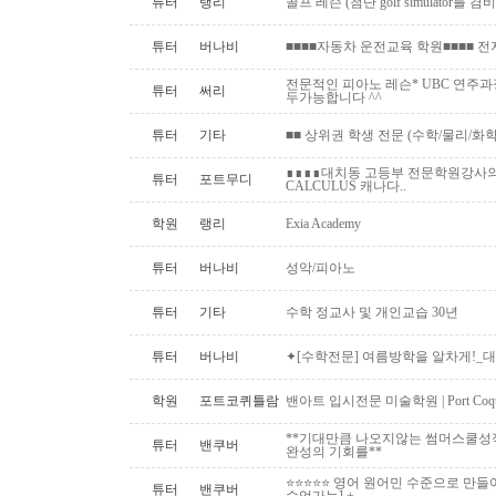
튜터
랭리
골프 레슨 (첨단 golf simulator를
튜터
버나비
■■■■자동차 운전교육 학원■■■■ 
전문적인 피아노 레슨* UBC 연주과
튜터
써리
두가능합니다 ^^
튜터
기타
■■ 상위권 학생 전문 (수학/물리/화학)
∎∎∎∎대치동 고등부 전문학원강사의 
튜터
포트무디
CALCULUS 캐나다..
학원
랭리
Exia Academy
튜터
버나비
성악/피아노
튜터
기타
수학 정교사 및 개인교습 30년
튜터
버나비
✦[수학전문] 여름방학을 알차게!_대학
학원
포트코퀴틀람
밴아트 입시전문 미술학원 | Port Coquitlam
**기대만큼 나오지않는 썸머스쿨성
튜터
밴쿠버
완성의 기회를**
⭐⭐⭐⭐⭐ 영어 원어민 수준으로 만들
튜터
밴쿠버