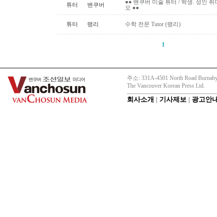
●● 밴쿠버 미술 튜터 / 학생. 성인 취미 미
튜터
밴쿠버
오 ●●
튜터
랭리
수학 전문 Tutor (랭리)
1
주소: 331A-4501 North Road Burnaby
The Vancouver Korean Press Ltd.
회사소개
|
기사제보
|
광고안