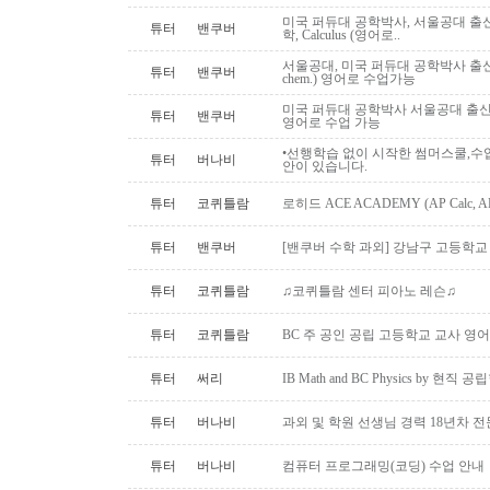
미국 퍼듀대 공학박사, 서울공대 출신:
튜터
밴쿠버
학, Calculus (영어로..
서울공대, 미국 퍼듀대 공학박사 출신: AP,I
튜터
밴쿠버
chem.) 영어로 수업가능
미국 퍼듀대 공학박사 서울공대 출신, 대
튜터
밴쿠버
영어로 수업 가능
•선행학습 없이 시작한 썸머스쿨,수
튜터
버나비
안이 있습니다.
튜터
코퀴틀람
로히드 ACE ACADEMY (AP Calc, AP S
튜터
밴쿠버
[밴쿠버 수학 과외] 강남구 고등학교 수
튜터
코퀴틀람
♫코퀴틀람 센터 피아노 레슨♫
튜터
코퀴틀람
BC 주 공인 공립 고등학교 교사 영어
튜터
써리
IB Math and BC Physics by 현직 
튜터
버나비
과외 및 학원 선생님 경력 18년차 
튜터
버나비
컴퓨터 프로그래밍(코딩) 수업 안내