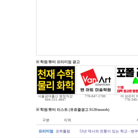
학원/튜터 프리미엄 광고
서울공대출신 원장직강
778-847-1700
더 브리지 
604-551-4847
778-340
학원/튜터 리스트 (유료줄광고 $120/month)
구분
지역
프리미엄
코퀴틀람
53년 역사와 전통이 있는 학교 - 밴