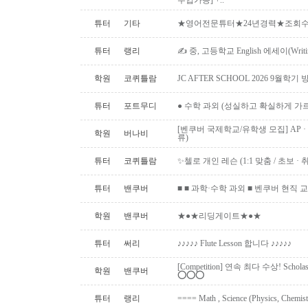
수업가능] +..
튜터
기타
★영어전문튜터★24년경력★조회수1위
튜터
랭리
✍ 중, 고등학교 English 에세이(Writ
학원
코퀴틀람
JC AFTER SCHOOL 2026 9월
튜터
포트무디
● 수학 과외 (성실하고 확실하게 가
[벤쿠버 국제학교/유학생 모집] AP · IB 
학원
버나비
류)
튜터
코퀴틀람
✨첼로 개인 레슨 (1:1 맞춤 / 초보 · 취미 ·
튜터
밴쿠버
■ ■ 과학·수학 과외 ■ 벤쿠버 현직 교사 (Uni
학원
밴쿠버
★●★리딩게이트★●★
튜터
써리
♪♪♪♪♪ Flute Lesson 합니다 ♪♪♪♪♪
[Competition] 연속 최다 수상! Schol
학원
밴쿠버
⭕️⭕️⭕️
튜터
랭리
==== Math , Science (Physics, Chemis