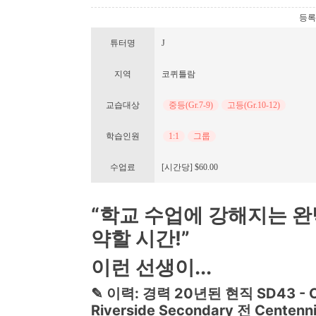
등록번호
튜터명
J
지역
코퀴틀람
교습대상
중등(Gr.7-9)
고등(Gr.10-12)
학습인원
1:1
그룹
수업료
[시간당] $60.00
“학교 수업에 강해지는 완
약할 시간!”
이런 선생이...
✎
이력: 경력 20년된 현직 SD43 - C
Riverside Secondary 전 Centenni