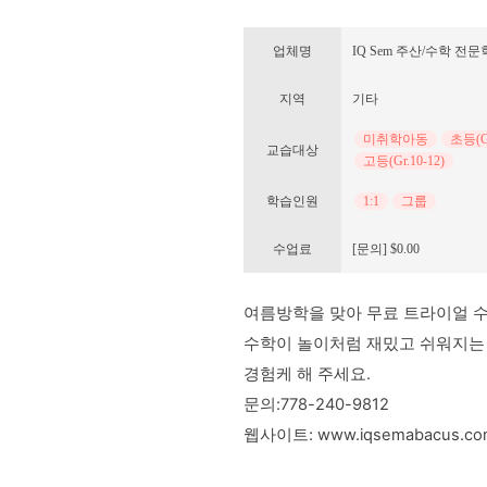
업체명
IQ Sem 주산/수학 전
지역
기타
미취학아동
초등(Gr
교습대상
고등(Gr.10-12)
학습인원
1:1
그룹
수업료
[문의] $0.00
여름방학을 맞아 무료 트라이얼 수
수학이 놀이처럼 재밌고 쉬워지는 
경험케 해 주세요.
문의:778-240-9812
웹사이트: www.iqsemabacus.co