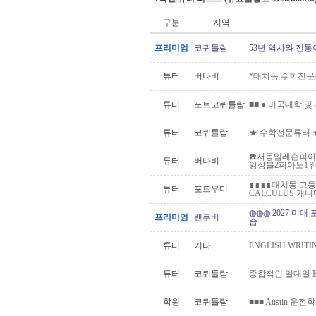
구분
지역
프리미엄
코퀴틀람
53년 역사와 전통
튜터
버나비
*대치동 수학전문
튜터
포트코퀴틀람
■■ ● 미국대학 및 A
튜터
코퀴틀람
★ 수학전문튜터 
☎️서동임레슨피아
튜터
버나비
앙상블2피아노1위고
∎∎∎∎대치동 고등
튜터
포트무디
CALCULUS 캐나다
◍◍◍ 2027 미대
프리미엄
밴쿠버
습
튜터
기타
ENGLISH WRITIN
튜터
코퀴틀람
종합적인 일대일 E
학원
코퀴틀람
■■■ Austin 운전