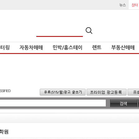
튜터링
자동차매매
민박/홈스테이
렌트
부동산매매
문학원