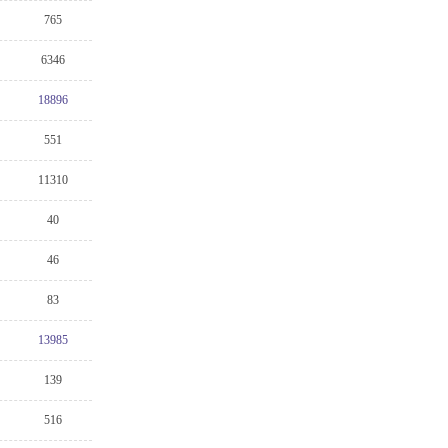
765
6346
18896
551
11310
40
46
83
13985
139
516