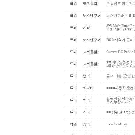
학원
코퀴틀람
초등골프 입문전문)
학원
노스밴쿠버
놀스밴쿠버 브리티
$25 Math Tutor G
튜터
기타
학기 대비 선행학
튜터
노스밴쿠버
2026 새학기 준비 
튜터
코퀴틀람
Current BC Publi
♥️❤피아노전문 1
튜터
코퀴틀람
#예배반주#CCM #.
튜터
랭리
골프 레슨 (첨단 go
튜터
버나비
■■■■자동차 운전
전문적인 피아노 레
튜터
써리
두가능합니다 ^^
튜터
기타
■■ 상위권 학생 전
학원
랭리
Exia Academy