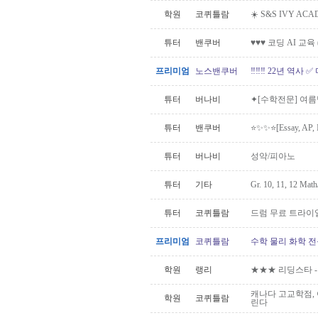
학원
코퀴틀람
☀️ S&S IVY A
튜터
밴쿠버
♥♥♥ 코딩 AI 교육
프리미엄
노스밴쿠버
‼️‼️‼️ 22년 역사
튜터
버나비
✦[수학전문] 여름
튜터
밴쿠버
⭐️✨✨⭐️[Essay, AP
튜터
버나비
성악/피아노
튜터
기타
Gr. 10, 11, 12 Mat
튜터
코퀴틀람
드럼 무료 트라이
프리미엄
코퀴틀람
수학 물리 화학 전
학원
랭리
★★★ 리딩스타 -
캐나다 고교학점,
학원
코퀴틀람
린다