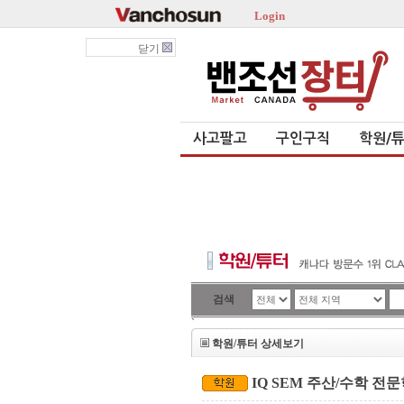
Login
닫기
사고팔고
구인구직
학원/
검색
`
학원/튜터 상세보기
IQ SEM 주산/수학 전