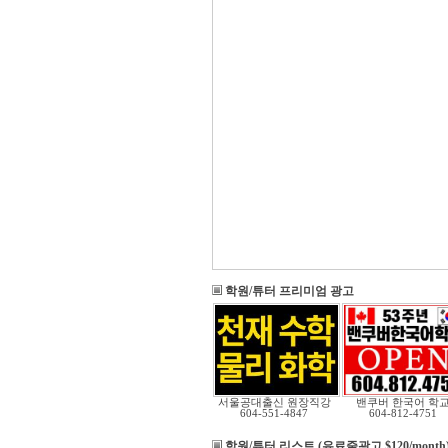
학원/튜터 프리미엄 광고
서울공대출신 원장직강
밴쿠버 한국어 학
604-551-4847
604-812-4751
학원/튜터 리스트 (유료줄광고 $120/month