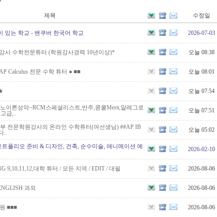
제목
수정일
이 있는 학교 - 밴쿠버 한국어 학교
2026-07-03
강사 수학전문튜터 (학원강사경력 10년이상)*
오늘 08:38
P Calculus 전문 수학 튜터 ● ■■
오늘 08:01
★
오늘 07:54
노이론성악~RCM스페셜리스트,반주,콩쿨Merit,알레그로
오늘 07:51
급,..
부 전문학원강사의 온라인 수학튜터(여선생님) ##AP IB
오늘 05:02
..
 포트폴리오 준비 & 디자인, 건축, 순수미술, 애니메이션 예
2026-02-10
G 9,10,11,12,대학 튜터 / 모든 지역 / EDIT / 대필
2026-08-06
NGLISH 과외
2026-08-06
학원 ■■■
2026-08-06