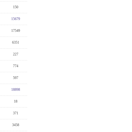
150
15679
17549
6351
227
774
597
18898
18
371
3458