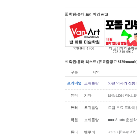
학원/튜터 프리미엄 광고
778-847-1700
더 브리지 미술학
778-340-0917
학원/튜터 리스트 (유료줄광고 $120/month
구분
지역
프리미엄
코퀴틀람
53년 역사와 전통
튜터
기타
ENGLISH WRITIN
튜터
코퀴틀람
드럼 무료 트라이
학원
코퀴틀람
■■■ Austin 운전
튜터
밴쿠버
⭐️✨✨⭐️[Essay, AP