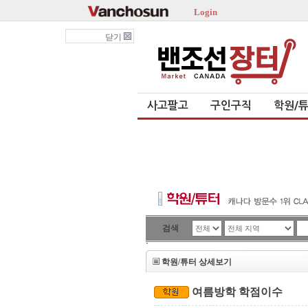
Login
닫기
사고팔고
구인구직
학원/
검색
`
학원/튜터 상세보기
여름방학 학점이수