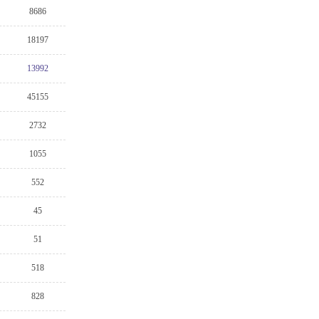
8686
18197
13992
45155
2732
1055
552
45
51
518
828