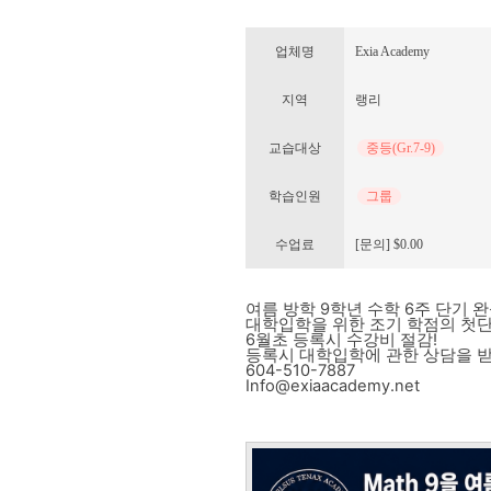
업체명
Exia Academy
지역
랭리
교습대상
중등(Gr.7-9)
학습인원
그룹
수업료
[문의] $0.00
여름 방학 9학년 수학 6주 단기 완
대학입학을 위한 조기 학점의 첫단
6월초 등록시 수강비 절감!
등록시 대학입학에 관한 상담을 
604-510-7887
Info@exiaacademy.net