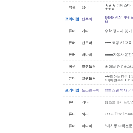
★★★ 리딩스타 - H
학원
랭리
★★★
◍◍◍ 2027 미대
프리미엄
밴쿠버
습
튜터
기타
수학 정교사 및 개
튜터
밴쿠버
♥♥♥ 코딩 AI 교육
튜터
버나비
■■■■자동차 운전
학원
코퀴틀람
☀️ S&S IVY A
♥️❤피아노전문 1
튜터
코퀴틀람
#예배반주#CCM #.
프리미엄
노스밴쿠버
‼️‼️‼️ 22년 역사
튜터
기타
왕초보에서 프랑스
튜터
써리
♪♪♪♪♪ Flute Less
튜터
버나비
*대치동 수학전문