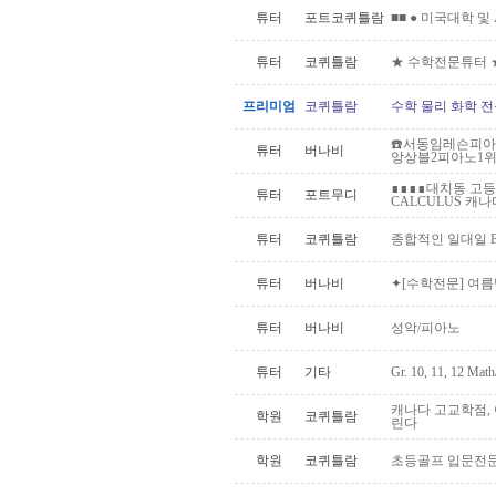
튜터
포트코퀴틀람
■■ ● 미국대학 및 A
튜터
코퀴틀람
★ 수학전문튜터 
프리미엄
코퀴틀람
수학 물리 화학 전
☎️서동임레슨피아
튜터
버나비
앙상블2피아노1위고
∎∎∎∎대치동 고등
튜터
포트무디
CALCULUS 캐나다
튜터
코퀴틀람
종합적인 일대일 E
튜터
버나비
✦[수학전문] 여름
튜터
버나비
성악/피아노
튜터
기타
Gr. 10, 11, 12 Mat
캐나다 고교학점,
학원
코퀴틀람
린다
학원
코퀴틀람
초등골프 입문전문)