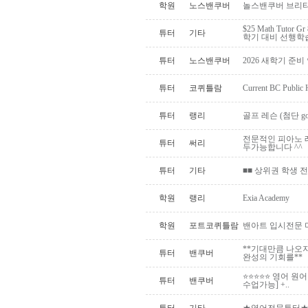
학원
노스밴쿠버
놀스밴쿠버 브리티
$25 Math Tutor G
튜터
기타
학기 대비 선행학
튜터
노스밴쿠버
2026 새학기 준비 
튜터
코퀴틀람
Current BC Publi
튜터
랭리
골프 레슨 (첨단 go
전문적인 피아노 레
튜터
써리
두가능합니다 ^^
튜터
기타
■■ 상위권 학생 전
학원
랭리
Exia Academy
학원
포트코퀴틀람
밴아트 입시전문 미술학원 |
**기대만큼 나오
튜터
밴쿠버
완성의 기회를**
⭐⭐⭐⭐⭐ 영어 원
튜터
밴쿠버
수업가능] +..