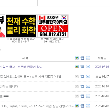
원
서울공대출신 원장직강
밴쿠버 한국어 학교
604-551-4847
604-812-4751
)
제목
수정일
이 있는 학교 - 밴쿠버 한국어 학교
2026-07-03
G 9,10,11,12,대학 튜터 / 모든 지역 / EDIT / 대필
오늘 03:47
얼 레슨 합니다
2026-08-07
학원 ■■■
2026-08-07
, IELTS, English, Socials] ⭐️✨⭐️2027-28 대입 상담 진행⭐️✨✨⭐️
2026-08-07