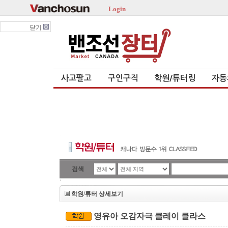
Login
닫기
사고팔고
구인구직
학원/튜터링
자동
검색
`
학원/튜터 상세보기
영유아 오감자극 클레이 클라스