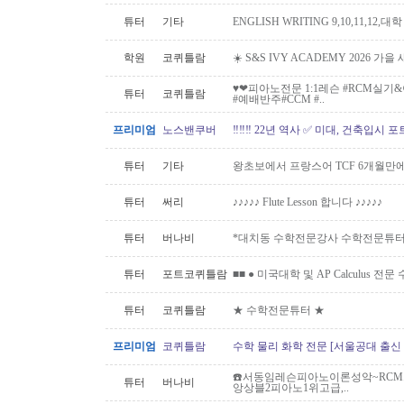
튜터
기타
ENGLISH WRITING 9,10,11,12,대
학원
코퀴틀람
☀️ S&S IVY ACADEMY 2026 가
♥️❤피아노전문 1:1레슨 #RCM실
튜터
코퀴틀람
#예배반주#CCM #..
프리미엄
노스밴쿠버
‼️‼️‼️ 22년 역사 ✅ 미대, 건축입시 포
튜터
기타
왕초보에서 프랑스어 TCF 6개월만
튜터
써리
♪♪♪♪♪ Flute Lesson 합니다 ♪♪♪♪♪
튜터
버나비
*대치동 수학전문강사 수학전문튜터 
튜터
포트코퀴틀람
■■ ● 미국대학 및 AP Calculus 전문
튜터
코퀴틀람
★ 수학전문튜터 ★
프리미엄
코퀴틀람
수학 물리 화학 전문 [서울공대 출신
☎️서동임레슨피아노이론성악~RCM스
튜터
버나비
앙상블2피아노1위고급,..