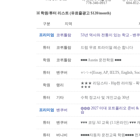
778-340-0917
604-812
학원/튜터 리스트 (유료줄광고 $120/month)
구분
지역
프리미엄
코퀴틀람
53년 역사와 전통이 있는 학교 - 밴
튜터
코퀴틀람
드럼 무료 트라이얼 레슨 합니다
학원
코퀴틀람
■■■ Austin 운전학원 ■■■
튜터
밴쿠버
⭐️✨✨⭐️[Essay, AP, IELTS, English,
★★★ 리딩스타 - Hip한 라이팅 - 폭발하
학원
랭리
★★★
튜터
기타
수학 정교사 및 개인교습 30년
◍◍◍ 2027 미대 포트폴리오 준비 
프리미엄
밴쿠버
습
튜터
밴쿠버
♥♥♥ 코딩 AI 교육 (1:1온라인) ♥♥
튜터
버나비
■■■■자동차 운전교육 학원■■■■ 