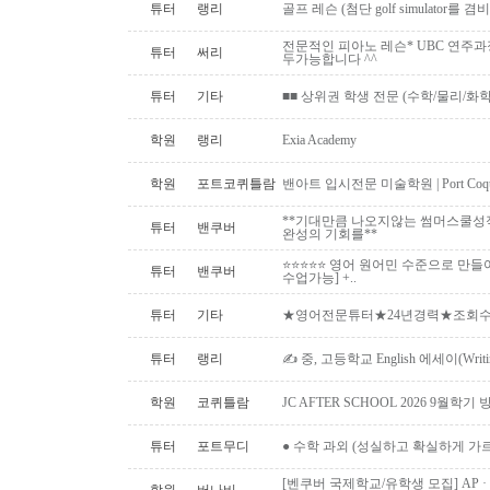
튜터
랭리
골프 레슨 (첨단 golf simulator를
전문적인 피아노 레슨* UBC 연주과
튜터
써리
두가능합니다 ^^
튜터
기타
■■ 상위권 학생 전문 (수학/물리/화학)
학원
랭리
Exia Academy
학원
포트코퀴틀람
밴아트 입시전문 미술학원 | Port Coquitlam
**기대만큼 나오지않는 썸머스쿨성
튜터
밴쿠버
완성의 기회를**
⭐⭐⭐⭐⭐ 영어 원어민 수준으로 만들
튜터
밴쿠버
수업가능] +..
튜터
기타
★영어전문튜터★24년경력★조회수1위
튜터
랭리
✍ 중, 고등학교 English 에세이(Writ
학원
코퀴틀람
JC AFTER SCHOOL 2026 9월
튜터
포트무디
● 수학 과외 (성실하고 확실하게 가
[벤쿠버 국제학교/유학생 모집] AP · IB 