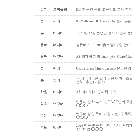
튜터
코퀴틀람
BC 주 공인 공립 고등학교 교사 영어
튜터
써리
IB Math and BC Physics by 현직 
튜터
버나비
과외 및 학원 선생님 경력 18년차 
튜터
버나비
컴퓨터 프로그래밍(코딩) 수업 안내
튜터
밴쿠버
AP 경제학 과외 Tutor (AP Micro/Macro 
튜터
랭리
Gloria Grace Music Lesson (
⭐⭐애니메이션 업계 14년차 아티스
튜터
랭리
전&오후반)모집⭐⭐
학원
버나비
AP 미시/거시 경제학 과외
명문대 진학 부스터, GAAC만의 특별 과외활동!
학원
밴쿠버
⭕️⭕️⭕️
밴쿠버 성인 취미 미술 교실 | 수채화
학원
밴쿠버
⭕️⭕️⭕️
2026 미국 영국 캐나다 - 미대, 건
학원
밴쿠버
합격비법 ⭕️⭕️⭕️