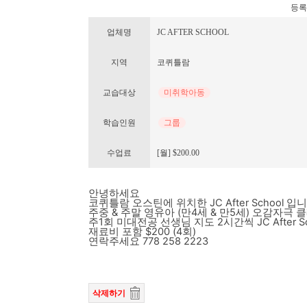
등록번호
업체명
JC AFTER SCHOOL
지역
코퀴틀람
교습대상
미취학아동
학습인원
그룹
수업료
[월] $200.00
안녕하세요
코퀴틀람 오스틴에 위치한 JC After School 입니
주중 & 주말 영유아 (만4세 & 만5세) 오감자극
주1회 미대전공 선생님 지도 2시간씩 JC After 
재료비 포함 $200 (4회)
연락주세요 778 258 2223
삭제하기