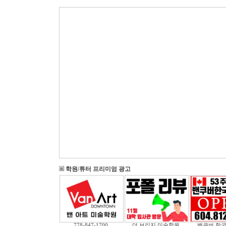
학원/튜터 프리미엄 광고
778-847-1700
더 브리지 미술학원
밴쿠버 한국