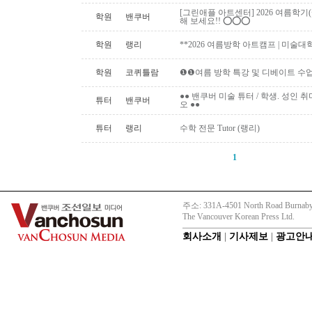
[그린애플 아트센터] 2026 여름학기
학원
밴쿠버
해 보세요!! ⭕️⭕️⭕️
학원
랭리
**2026 여름방학 아트캠프 | 미술대
학원
코퀴틀람
❶❶여름 방학 특강 및 디베이트 수업
●● 밴쿠버 미술 튜터 / 학생. 성인 취미 미
튜터
밴쿠버
오 ●●
튜터
랭리
수학 전문 Tutor (랭리)
1
주소: 331A-4501 North Road Burnaby
The Vancouver Korean Press Ltd.
회사소개
|
기사제보
|
광고안