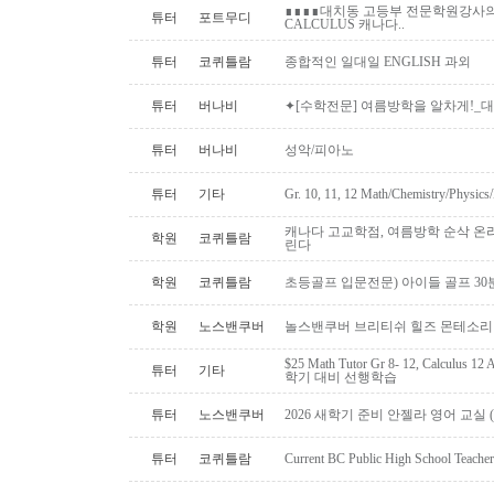
∎∎∎∎대치동 고등부 전문학원강사의 
튜터
포트무디
CALCULUS 캐나다..
튜터
코퀴틀람
종합적인 일대일 ENGLISH 과외
튜터
버나비
✦[수학전문] 여름방학을 알차게!_대학
튜터
버나비
성악/피아노
튜터
기타
Gr. 10, 11, 12 Math/Chemistry/Physi
캐나다 고교학점, 여름방학 순삭 온
학원
코퀴틀람
린다
학원
코퀴틀람
초등골프 입문전문) 아이들 골프 30
학원
노스밴쿠버
놀스밴쿠버 브리티쉬 힐즈 몬테소리 
$25 Math Tutor Gr 8- 12, Calculu
튜터
기타
학기 대비 선행학습
튜터
노스밴쿠버
2026 새학기 준비 안젤라 영어 교실 ( O
튜터
코퀴틀람
Current BC Public High School Te