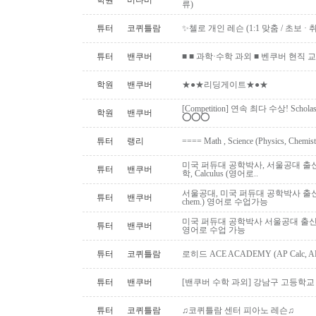
학원
버나비
류)
튜터
코퀴틀람
✨첼로 개인 레슨 (1:1 맞춤 / 초보 · 취미 ·
튜터
밴쿠버
■ ■ 과학·수학 과외 ■ 벤쿠버 현직 교사 (Uni
학원
밴쿠버
★●★리딩게이트★●★
[Competition] 연속 최다 수상! Schol
학원
밴쿠버
⭕️⭕️⭕️
튜터
랭리
==== Math , Science (Physics, Chemis
미국 퍼듀대 공학박사, 서울공대 출신:
튜터
밴쿠버
학, Calculus (영어로..
서울공대, 미국 퍼듀대 공학박사 출신: AP,I
튜터
밴쿠버
chem.) 영어로 수업가능
미국 퍼듀대 공학박사 서울공대 출신, 대
튜터
밴쿠버
영어로 수업 가능
튜터
코퀴틀람
로히드 ACE ACADEMY (AP Calc, AP S
튜터
밴쿠버
[밴쿠버 수학 과외] 강남구 고등학교 수
튜터
코퀴틀람
♫코퀴틀람 센터 피아노 레슨♫