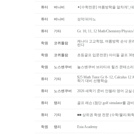
튜터
버나비
✦[수학전문] 여름방학을 알차게!_대학
튜터
버나비
성악/피아노
튜터
기타
Gr. 10, 11, 12 Math/Chemistry/Physi
캐나다 고교학점, 여름방학 순삭 온
학원
코퀴틀람
린다
학원
코퀴틀람
초등골프 입문전문) 아이들 골프 30
학원
노스밴쿠버
놀스밴쿠버 브리티쉬 힐즈 몬테소리 
$25 Math Tutor Gr 8- 12, Calculu
튜터
기타
학기 대비 선행학습
튜터
노스밴쿠버
2026 새학기 준비 안젤라 영어 교실 ( O
튜터
랭리
골프 레슨 (첨단 golf simulator를
튜터
기타
■■ 상위권 학생 전문 (수학/물리/화학)
학원
랭리
Exia Academy