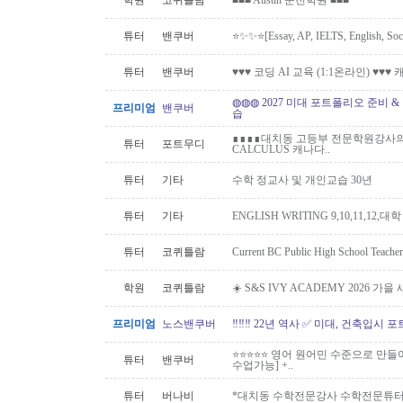
학원
코퀴틀람
■■■ Austin 운전학원 ■■■
튜터
밴쿠버
⭐️✨✨⭐️[Essay, AP, IELTS, English,
튜터
밴쿠버
♥♥♥ 코딩 AI 교육 (1:1온라인) ♥♥
◍◍◍ 2027 미대 포트폴리오 준비 
프리미엄
밴쿠버
습
∎∎∎∎대치동 고등부 전문학원강사의 
튜터
포트무디
CALCULUS 캐나다..
튜터
기타
수학 정교사 및 개인교습 30년
튜터
기타
ENGLISH WRITING 9,10,11,12,대
튜터
코퀴틀람
Current BC Public High School Te
학원
코퀴틀람
☀️ S&S IVY ACADEMY 2026 가
프리미엄
노스밴쿠버
‼️‼️‼️ 22년 역사 ✅ 미대, 건축입시 포
⭐⭐⭐⭐⭐ 영어 원어민 수준으로 만들
튜터
밴쿠버
수업가능] +..
튜터
버나비
*대치동 수학전문강사 수학전문튜터 