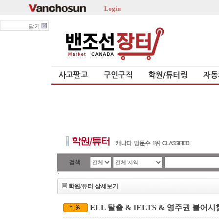
Login
닫기
사고팔고
구인구직
학원/튜터링
자동
검색
`
학원/튜터 상세보기
ELL 탈출 & IELTS & 영주권 불어시