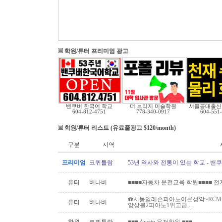
학원/튜터 프리미엄 광고
밴쿠버 한국어 학교
더 브리지 미술학원
서울공대출신
604-812-4751
778-340-0917
604-551
학원/튜터 리스트 (유료줄광고 $120/month)
구분
지역
프리미엄
코퀴틀람
53년 역사와 전통이 있는 학교 - 밴
튜터
버나비
■■■■자동차 운전교육 학원■■■■ 
☎️서동임레슨피아노이론성악~RCM스
튜터
버나비
앙상블2피아노1위고급,..