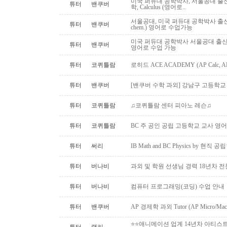
미국 퍼듀대 공학박사, 서울공대 출신:
튜터
밴쿠버
학, Calculus (영어로..
서울공대, 미국 퍼듀대 공학박사 출신: AP,I
튜터
밴쿠버
chem.) 영어로 수업가능
미국 퍼듀대 공학박사 서울공대 출신, 대
튜터
밴쿠버
영어로 수업 가능
튜터
코퀴틀람
로히드 ACE ACADEMY (AP Calc, AP S
튜터
밴쿠버
[밴쿠버 수학 과외] 강남구 고등학교 수
튜터
코퀴틀람
♫코퀴틀람 센터 피아노 레슨♫
튜터
코퀴틀람
BC 주 공인 공립 고등학교 교사 영어
튜터
써리
IB Math and BC Physics by 현직 
튜터
버나비
과외 및 학원 선생님 경력 18년차 
튜터
버나비
컴퓨터 프로그래밍(코딩) 수업 안내
튜터
밴쿠버
AP 경제학 과외 Tutor (AP Micro/Macro 
⭐⭐애니메이션 업계 14년차 아티스