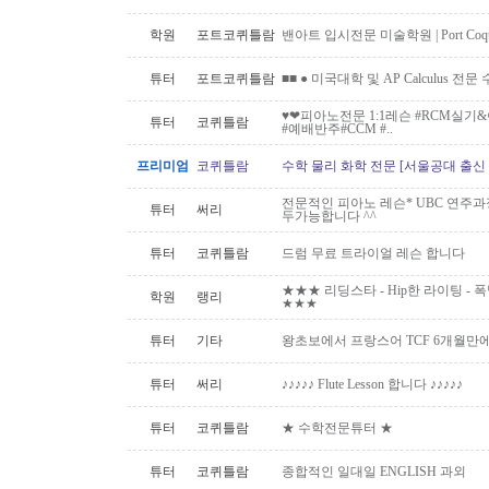
학원
포트코퀴틀람
밴아트 입시전문 미술학원 | Port Coquitla
튜터
포트코퀴틀람
■■ ● 미국대학 및 AP Calculus 전문
♥️❤피아노전문 1:1레슨 #RCM실
튜터
코퀴틀람
#예배반주#CCM #..
프리미엄
코퀴틀람
수학 물리 화학 전문 [서울공대 출신
전문적인 피아노 레슨* UBC 연주과
튜터
써리
두가능합니다 ^^
튜터
코퀴틀람
드럼 무료 트라이얼 레슨 합니다
★★★ 리딩스타 - Hip한 라이팅 - 폭발하
학원
랭리
★★★
튜터
기타
왕초보에서 프랑스어 TCF 6개월만
튜터
써리
♪♪♪♪♪ Flute Lesson 합니다 ♪♪♪♪♪
튜터
코퀴틀람
★ 수학전문튜터 ★
튜터
코퀴틀람
종합적인 일대일 ENGLISH 과외