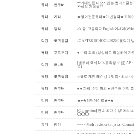
**기대만큼 나오지않는 썸머스쿨성
튜터
밴쿠버
완성의 기회를**
튜터
기타
★영어전문튜터★24년경력★조회수1위
튜터
랭리
✍ 중, 고등학교 English 에세이(Writ
학원
코퀴틀람
JC AFTER SCHOOL 2026 9월
튜터
포트무디
● 수학 과외 (성실하고 확실하게 가
[벤쿠버 국제학교/유학생 모집] AP · IB 
학원
버나비
류)
튜터
코퀴틀람
✨첼로 개인 레슨 (1:1 맞춤 / 초보 · 취미 ·
튜터
밴쿠버
■ ■ 과학·수학 과외 ■ 벤쿠버 현직 교사 (Uni
학원
밴쿠버
★●★리딩게이트★●★
[Competition] 연속 최다 수상! Schol
학원
밴쿠버
⭕️⭕️⭕️
튜터
랭리
==== Math , Science (Physics, Chemis