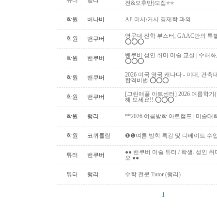
튜터
랭리
전&오후반)모집⭐⭐
학원
버나비
AP 미시/거시 경제학 과외
명문대 진학 부스터, GAAC만의 특별 과외활동!
학원
밴쿠버
⭕️⭕️⭕️
밴쿠버 성인 취미 미술 교실 | 수채화
학원
밴쿠버
⭕️⭕️⭕️
2026 미국 영국 캐나다 - 미대, 건
학원
밴쿠버
합격비법 ⭕️⭕️⭕️
[그린애플 아트센터] 2026 여름학기
학원
밴쿠버
해 보세요!! ⭕️⭕️⭕️
학원
랭리
**2026 여름방학 아트캠프 | 미술대
학원
코퀴틀람
❶❶여름 방학 특강 및 디베이트 수업
●● 밴쿠버 미술 튜터 / 학생. 성인 취미 미
튜터
밴쿠버
오 ●●
튜터
랭리
수학 전문 Tutor (랭리)
1