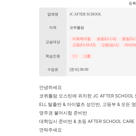
등록번호
업체명
JC AFTER SCHOOL
지역
코퀴틀람
미취학아동
초등(Gr.1-6)
중등(Gr.7
교습대상
고등(Gr.10-12)
고등(입시)
커리어
학습인원
1:1
그룹
수업료
[문의] $0.00
안녕하세요
코퀴틀람 오스틴에 위치한 JC AFTER SCHOOL
ELL 탈출반 & 아이엘츠 성인반, 고등부 & 모든 
영주권 불어시험 준비반
대학입시 준비반 & 초등 AFTER SCHOOL CARE
연락주세요