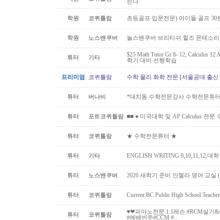
린다
학원
코퀴틀람
초등골프 입문전문) 아이들 골프 30
학원
노스밴쿠버
놀스밴쿠버 브리티쉬 힐즈 몬테소리 
$25 Math Tutor Gr 8- 12, Calculu
튜터
기타
학기 대비 선행학습
프리미엄
코퀴틀람
수학 물리 화학 전문 [서울공대 출신
튜터
버나비
*대치동 수학전문강사 수학전문튜터 
튜터
포트코퀴틀람
■■ ● 미국대학 및 AP Calculus 전문
튜터
코퀴틀람
★ 수학전문튜터 ★
튜터
기타
ENGLISH WRITING 9,10,11,12,대
튜터
노스밴쿠버
2026 새학기 준비 안젤라 영어 교실 ( O
튜터
코퀴틀람
Current BC Public High School Te
♥️❤피아노전문 1:1레슨 #RCM실
튜터
코퀴틀람
#예배반주#CCM #..