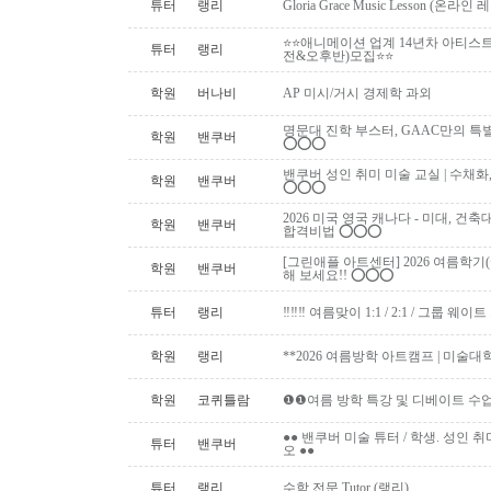
튜터
랭리
Gloria Grace Music Lesson (
⭐⭐애니메이션 업계 14년차 아티스
튜터
랭리
전&오후반)모집⭐⭐
학원
버나비
AP 미시/거시 경제학 과외
명문대 진학 부스터, GAAC만의 특별 과외활동!
학원
밴쿠버
⭕️⭕️⭕️
밴쿠버 성인 취미 미술 교실 | 수채화
학원
밴쿠버
⭕️⭕️⭕️
2026 미국 영국 캐나다 - 미대, 건
학원
밴쿠버
합격비법 ⭕️⭕️⭕️
[그린애플 아트센터] 2026 여름학기
학원
밴쿠버
해 보세요!! ⭕️⭕️⭕️
튜터
랭리
‼️‼️‼️ 여름맞이 1:1 / 2:1 / 그룹 웨이트 
학원
랭리
**2026 여름방학 아트캠프 | 미술대
학원
코퀴틀람
❶❶여름 방학 특강 및 디베이트 수업
●● 밴쿠버 미술 튜터 / 학생. 성인 취미 미
튜터
밴쿠버
오 ●●
튜터
랭리
수학 전문 Tutor (랭리)