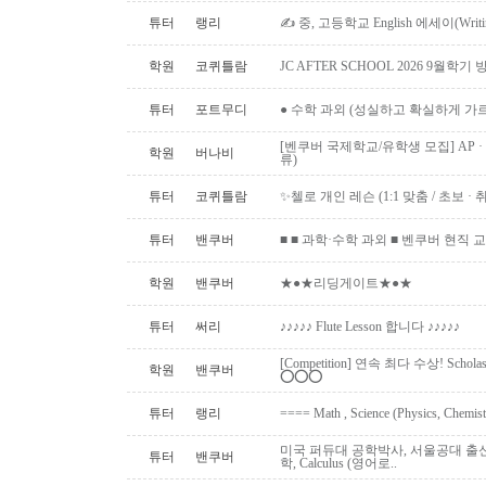
튜터
랭리
✍ 중, 고등학교 English 에세이(Writ
학원
코퀴틀람
JC AFTER SCHOOL 2026 9월
튜터
포트무디
● 수학 과외 (성실하고 확실하게 가
[벤쿠버 국제학교/유학생 모집] AP · IB 
학원
버나비
류)
튜터
코퀴틀람
✨첼로 개인 레슨 (1:1 맞춤 / 초보 · 취미 ·
튜터
밴쿠버
■ ■ 과학·수학 과외 ■ 벤쿠버 현직 교사 (Uni
학원
밴쿠버
★●★리딩게이트★●★
튜터
써리
♪♪♪♪♪ Flute Lesson 합니다 ♪♪♪♪♪
[Competition] 연속 최다 수상! Schol
학원
밴쿠버
⭕️⭕️⭕️
튜터
랭리
==== Math , Science (Physics, Chemis
미국 퍼듀대 공학박사, 서울공대 출신:
튜터
밴쿠버
학, Calculus (영어로..