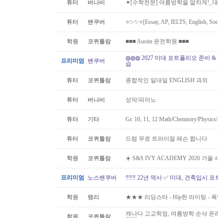
튜터
버나비
✦[수학전문] 여름방학을 알차게!_대학
튜터
밴쿠버
⭐️✨✨⭐️[Essay, AP, IELTS, English,
학원
코퀴틀람
■■■ Austin 운전학원 ■■■
◍◍◍ 2027 미대 포트폴리오 준비 
프리미엄
밴쿠버
습
튜터
코퀴틀람
종합적인 일대일 ENGLISH 과외
튜터
버나비
성악/피아노
튜터
기타
Gr. 10, 11, 12 Math/Chemistry/Physi
튜터
코퀴틀람
드럼 무료 트라이얼 레슨 합니다
학원
코퀴틀람
☀️ S&S IVY ACADEMY 2026 가
프리미엄
노스밴쿠버
‼️‼️‼️ 22년 역사 ✅ 미대, 건축입시 포
학원
랭리
★★★ 리딩스타 - Hip한 라이팅 -
캐나다 고교학점, 여름방학 순삭 온
학원
코퀴틀람