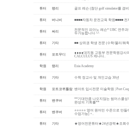
튜터
랭리
골프 레슨 (첨단 golf simulator를
튜터
버나비
■■■■자동차 운전교육 학원■■■■ 
전문적인 피아노 레슨* UBC 연주과
튜터
써리
두가능합니다 ^^
튜터
기타
■■ 상위권 학생 전문 (수학/물리/화학)
∎∎∎∎대치동 고등부 전문학원강사의 
튜터
포트무디
CALCULUS 캐나다..
학원
랭리
Exia Academy
튜터
기타
수학 정교사 및 개인교습 30년
학원
포트코퀴틀람
밴아트 입시전문 미술학원 | Port Coquitlam
**기대만큼 나오지않는 썸머스쿨성
튜터
밴쿠버
완성의 기회를**
⭐⭐⭐⭐⭐ 영어 원어민 수준으로 만들
튜터
밴쿠버
수업가능] +..
튜터
기타
★영어전문튜터★24년경력★조회수1위