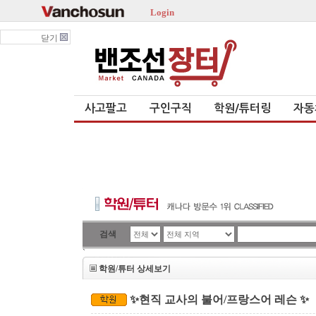
Login
닫기
사고팔고
구인구직
학원/튜터링
자동
검색
`
학원/튜터 상세보기
✨현직 교사의 불어/프랑스어 레슨 ✨