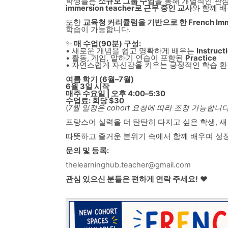
학생들은
소규모 그룹 수업
을 통해 개별적인 관심과 
immersion teacher로 근무 중인 교사
와 함께 배
또한
교육청 커리큘럼을 기반으로 한 French Imm
학습이 가능합니다.
✨
매 수업(90분) 구성:
• 새로운 개념을 쉽고 명확하게 배우는
Instruct
• 활동, 게임, 말하기 연습이 포함된
Practice
• 자연스럽게 자신감을 키우는 긍정적인 학습 
여름 학기 (6월–7월)
6월 3일 시작
매주 수요일 | 오후 4:00–5:30
수업료: 회당 $30
(
7월 일정은 cohort 요청에 따라 조정 가능합니
프랑스어 실력을 더 탄탄히 다지고 싶은 학생, 
따뜻하고 즐거운 분위기 속에서 함께 배우며 성
문의 및 등록:
thelearninghub.teacher@gmail.com
관심 있으신 분들은 편하게 연락 주세요!
❤️