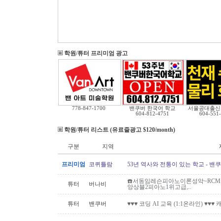
학원/튜터 프리미엄 광고
778-847-1700
밴쿠버 한국어 학교
서울공대출신
604-812-4751
604-551
학원/튜터 리스트 (유료줄광고 $120/month)
구분
지역
프리미엄
코퀴틀람
53년 역사와 전통이 있는 학교 - 밴
☎️서동임레슨피아노이론성악~RCM스
튜터
버나비
앙상블2피아노1위고급,..
튜터
밴쿠버
♥♥♥ 코딩 AI 교육 (1:1온라인) ♥♥