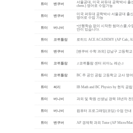
서울공대, 미국 퍼듀대 공학박사 출신: AP,I
튜터
밴쿠버
chem.) 영어로 수업가능
미국 퍼듀대 공학박사 서울공대 출신, 대
튜터
밴쿠버
영어로 수업 가능
•선행학습 없이 시작한 썸머스쿨,수
튜터
버나비
안이 있습니다.
튜터
코퀴틀람
로히드 ACE ACADEMY (AP Calc, AP S
튜터
밴쿠버
[밴쿠버 수학 과외] 강남구 고등학교 수
튜터
코퀴틀람
♫코퀴틀람 센터 피아노 레슨♫
튜터
코퀴틀람
BC 주 공인 공립 고등학교 교사 영어
튜터
써리
IB Math and BC Physics by 현직 
튜터
버나비
과외 및 학원 선생님 경력 18년차 
튜터
버나비
컴퓨터 프로그래밍(코딩) 수업 안내
튜터
밴쿠버
AP 경제학 과외 Tutor (AP Micro/Macro 