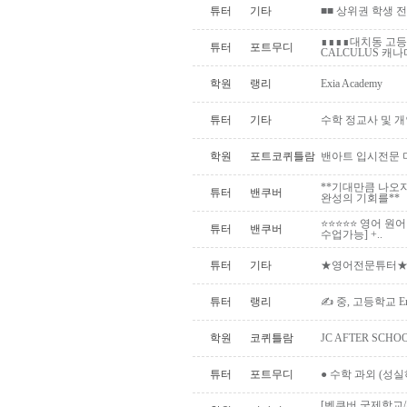
튜터
기타
■■ 상위권 학생 전
∎∎∎∎대치동 고등
튜터
포트무디
CALCULUS 캐나다
학원
랭리
Exia Academy
튜터
기타
수학 정교사 및 개
학원
포트코퀴틀람
밴아트 입시전문 미술학원 |
**기대만큼 나오
튜터
밴쿠버
완성의 기회를**
⭐⭐⭐⭐⭐ 영어 원
튜터
밴쿠버
수업가능] +..
튜터
기타
★영어전문튜터★2
튜터
랭리
✍ 중, 고등학교 Eng
학원
코퀴틀람
JC AFTER SC
튜터
포트무디
● 수학 과외 (성
[벤쿠버 국제학교/유학생