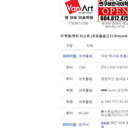
778-847-1700
밴쿠버 한국어 학
604-812-4751
학원/튜터 리스트 (유료줄광고 $120/month
구분
지역
프리미엄
코퀴틀람
53년 역사와 전통
튜터
기타
ENGLISH WRITIN
튜터
코퀴틀람
종합적인 일대일 E
학원
코퀴틀람
■■■ Austin 운전
학원
코퀴틀람
☀️ S&S IVY A
☎️서동임레슨피아
튜터
버나비
앙상블2피아노1위고
◍◍◍ 2027 미대
프리미엄
밴쿠버
습