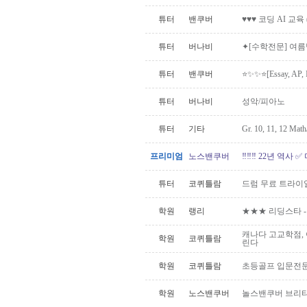
튜터
밴쿠버
♥♥♥ 코딩 AI 교육
튜터
버나비
✦[수학전문] 여름
튜터
밴쿠버
⭐️✨✨⭐️[Essay, AP
튜터
버나비
성악/피아노
튜터
기타
Gr. 10, 11, 12 Mat
프리미엄
노스밴쿠버
‼️‼️‼️ 22년 역사
튜터
코퀴틀람
드럼 무료 트라이
학원
랭리
★★★ 리딩스타 -
캐나다 고교학점,
학원
코퀴틀람
린다
학원
코퀴틀람
초등골프 입문전문)
학원
노스밴쿠버
놀스밴쿠버 브리티