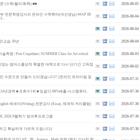
문 (수학/물리/화학) ■■
2026-08-05
부 전문학원강사의 온라인 수학튜터(여선생님) ##AP IB
2026-08-04
..
2026-08-04
인교습 30년
2026-08-04
 Port Coquitlam | SUMMER Class for Art school
2026-08-03
지않는 썸머스쿨성적 특별한 대책으로 다시 단기간 고득점
2026-08-02
어민 수준으로 만들어 드리겠습니다!! [온라인 트라이얼 및
2026-07-31
4년경력★조회수1위★잉글12-98%배출-시스템튜터..
2026-07-30
lish 에세이(Writing) 전문강사 (Essay, 체계적 커리큘럼)
2026-07-30
HOOL 2026 9월학기 방과후프로그램
2026-07-30
실하고 확실하게 가르쳐 드립니다)
2026-07-30
 모집] AP · IB · Science · Math 전문 (현지 강사진 합