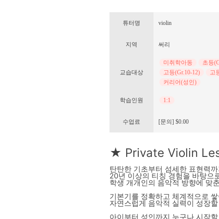
튜터명
violin
지역
써리
미취학아동
초등(Gr
교습대상
고등(Gr.10-12)
고등
커리어(성인)
학습인원
1:1
수업료
[문의] $0.00
★ Private Violin Le
탄탄한 기초부터 섬세한 표현력까
20년 이상의 티칭 경험을 바탕으
학생 개개인의 음악적 방향에 맞춘 
기본기를 정확하고 체계적으로 쌓
자연스럽게 음악적 실력이 성장할
아이부터 성인까지 누구나 시작할 