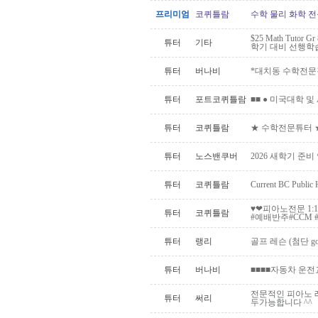
프리미엄
코퀴틀람
수학 물리 화학 전
$25 Math Tutor G
튜터
기타
학기 대비 선행학
튜터
버나비
*대치동 수학전문
튜터
포트코퀴틀람
■■ ● 미국대학 및 A
튜터
코퀴틀람
★ 수학전문튜터 
튜터
노스밴쿠버
2026 새학기 준비 
튜터
코퀴틀람
Current BC Publi
♥️❤피아노전문 1
튜터
코퀴틀람
#예배반주#CCM #.
튜터
랭리
골프 레슨 (첨단 go
튜터
버나비
■■■■자동차 운전
전문적인 피아노 레
튜터
써리
두가능합니다 ^^