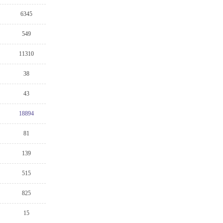
6345
549
11310
38
43
18894
81
139
515
825
15