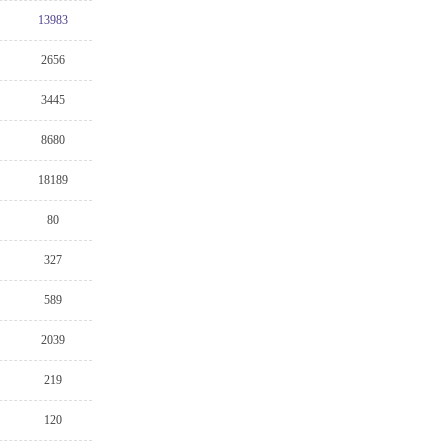
13983
2656
3445
8680
18189
80
327
589
2039
219
120