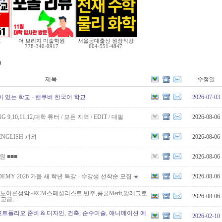
교
더 브리지 미술학원
서울공대출신 원장직강
778-340-0917
604-551-4847
)
제목
수정일
이 있는 학교 - 밴쿠버 한국어 학교
2026-07-03
G 9,10,11,12,대학 튜터 / 모든 지역 / EDIT / 대필
2026-08-06
NGLISH 과외
2026-08-06
학원 ■■■
2026-08-06
CADEMY 2026 가을 새 학년 특강 · 수강생 선착순 모집 ☀️
2026-08-06
노이론성악~RCM스페셜리스트,반주,콩쿨Merit,알레그로
2026-08-06
급,..
 포트폴리오 준비 & 디자인, 건축, 순수미술, 애니메이션 예
2026-02-10