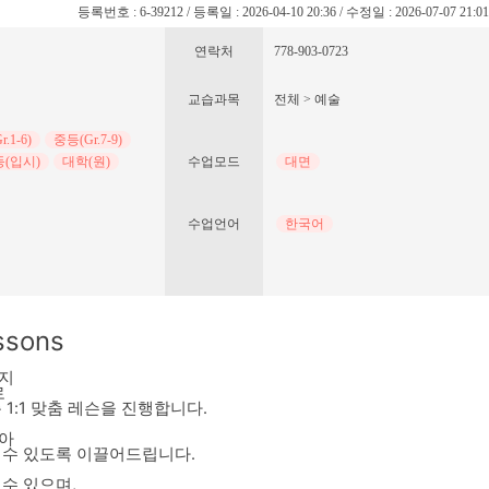
등록번호 : 6-39212 / 등록일 : 2026-04-10 20:36 / 수정일 : 2026-07-07 21:0
연락처
778-903-0723
교습과목
전체 > 예술
.1-6)
중등(Gr.7-9)
(입시)
대학(원)
수업모드
대면
수업언어
한국어
ssons
지
로
1:1 맞춤 레슨을 진행합니다.
아
 수 있도록 이끌어드립니다.
수 있으며,