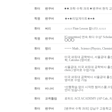
튜터
밴쿠버
■ ■ 과학·수학 과외 ■ 벤쿠버 현직 교사 (Uni
학원
밴쿠버
★●★리딩게이트★●★
튜터
써리
♪♪♪♪♪ Flute Lesson 합니다 ♪♪♪♪♪
[Competition] 연속 최다 수상! Schol
학원
밴쿠버
⭕️⭕️⭕️
튜터
랭리
==== Math , Science (Physics, Chemis
미국 퍼듀대 공학박사, 서울공대 출신:
튜터
밴쿠버
학, Calculus (영어로..
서울공대, 미국 퍼듀대 공학박사 출신: AP,I
튜터
밴쿠버
chem.) 영어로 수업가능
미국 퍼듀대 공학박사 서울공대 출신, 대
튜터
밴쿠버
영어로 수업 가능
•선행학습 없이 시작한 썸머스쿨,수
튜터
버나비
안이 있습니다.
튜터
코퀴틀람
로히드 ACE ACADEMY (AP Calc, AP S
튜터
밴쿠버
[밴쿠버 수학 과외] 강남구 고등학교 수