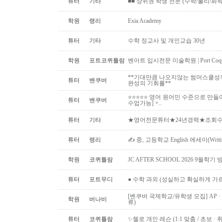
튜터
기타
■■ 상위권 학생 전문 (수학/물리/화학)
학원
랭리
Exia Academy
튜터
기타
수학 정교사 및 개인교습 30년
학원
포트코퀴틀람
밴아트 입시전문 미술학원 | Port Coquitlam
**기대만큼 나오지않는 썸머스쿨성
튜터
밴쿠버
완성의 기회를**
⭐⭐⭐⭐⭐ 영어 원어민 수준으로 만들
튜터
밴쿠버
수업가능] +..
튜터
기타
★영어전문튜터★24년경력★조회수1위
튜터
랭리
✍ 중, 고등학교 English 에세이(Writ
학원
코퀴틀람
JC AFTER SCHOOL 2026 9월
튜터
포트무디
● 수학 과외 (성실하고 확실하게 가
[벤쿠버 국제학교/유학생 모집] AP · IB 
학원
버나비
류)
튜터
코퀴틀람
✨첼로 개인 레슨 (1:1 맞춤 / 초보 · 취미 ·