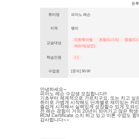
등록번호
튜터명
피아노 레슨
지역
랭리
미취학아동
초등(Gr.1-6)
중등(Gr.7
교습대상
커리어(성인)
학습인원
1:1
수업료
[문의] $0.00
안녕하세요~
피아노 레슨 수강생 모집합니다!!
기초부터 체계적으로 가르치구요. 또는 치고 싶
취미로 가볍게 시작해도 단계별로 재미있는 커리
즐겁게 시작해서 실력있게 성장할수 있게 도와드
전 레슨 경험이 거의 20년이 되어가고 많은 학
RCM Certificate 소지 하고 있고 이론 수
감사합니다~~