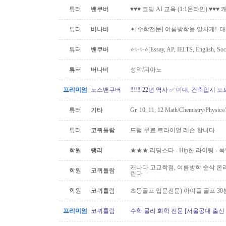
튜터
밴쿠버
♥♥♥ 코딩 AI 교육 (1:1온라인) ♥♥
튜터
버나비
✦[수학전문] 여름방학을 알차게!_대학
튜터
밴쿠버
⭐️✨✨⭐️[Essay, AP, IELTS, English,
튜터
버나비
성악/피아노
프리미엄
노스밴쿠버
‼️‼️‼️ 22년 역사 ✅ 미대, 건축입시 포
튜터
기타
Gr. 10, 11, 12 Math/Chemistry/Physi
튜터
코퀴틀람
드럼 무료 트라이얼 레슨 합니다
학원
랭리
★★★ 리딩스타 - Hip한 라이팅 -
캐나다 고교학점, 여름방학 순삭 온
학원
코퀴틀람
린다
학원
코퀴틀람
초등골프 입문전문) 아이들 골프 30
프리미엄
코퀴틀람
수학 물리 화학 전문 [서울공대 출신