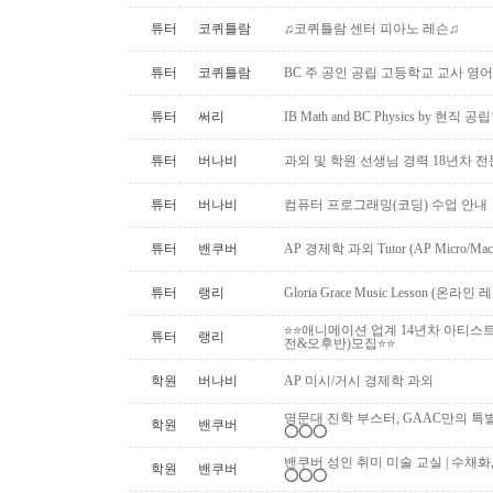
튜터
코퀴틀람
♫코퀴틀람 센터 피아노 레슨♫
튜터
코퀴틀람
BC 주 공인 공립 고등학교 교사 영어
튜터
써리
IB Math and BC Physics by 현직 
튜터
버나비
과외 및 학원 선생님 경력 18년차 
튜터
버나비
컴퓨터 프로그래밍(코딩) 수업 안내
튜터
밴쿠버
AP 경제학 과외 Tutor (AP Micro/Macro 
튜터
랭리
Gloria Grace Music Lesson (
⭐⭐애니메이션 업계 14년차 아티스
튜터
랭리
전&오후반)모집⭐⭐
학원
버나비
AP 미시/거시 경제학 과외
명문대 진학 부스터, GAAC만의 특별 과외활동!
학원
밴쿠버
⭕️⭕️⭕️
밴쿠버 성인 취미 미술 교실 | 수채화
학원
밴쿠버
⭕️⭕️⭕️