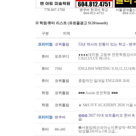
778-847-1700
밴쿠버 한국어 학교
서울공대출신
604-812-4751
604-551
학원/튜터 리스트 (유료줄광고 $120/month)
구분
지역
프리미엄
코퀴틀람
53년 역사와 전통이 있는 학교 - 밴
∎∎∎∎대치동 고등부 전문학원강사의 
튜터
포트무디
CALCULUS 캐나다..
튜터
기타
ENGLISH WRITING 9,10,11,12,대
튜터
코퀴틀람
종합적인 일대일 ENGLISH 과외
학원
코퀴틀람
■■■ Austin 운전학원 ■■■
학원
코퀴틀람
☀️ S&S IVY ACADEMY 2026 가
◍◍◍ 2027 미대 포트폴리오 준비 
프리미엄
밴쿠버
습
☎️서동임레슨피아노이론성악~RCM스
튜터
버나비
앙상블2피아노1위고급,..