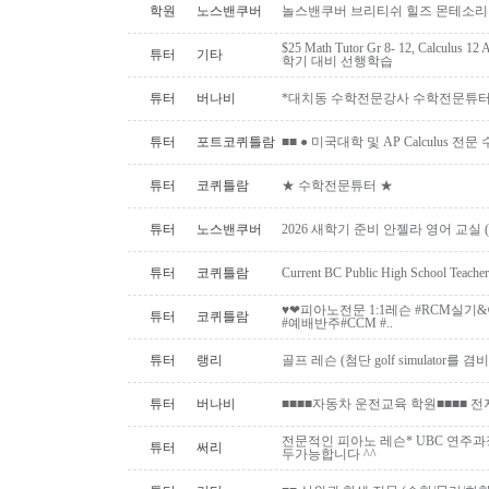
학원
노스밴쿠버
놀스밴쿠버 브리티쉬 힐즈 몬테소리 
$25 Math Tutor Gr 8- 12, Calculu
튜터
기타
학기 대비 선행학습
튜터
버나비
*대치동 수학전문강사 수학전문튜터 
튜터
포트코퀴틀람
■■ ● 미국대학 및 AP Calculus 전문
튜터
코퀴틀람
★ 수학전문튜터 ★
튜터
노스밴쿠버
2026 새학기 준비 안젤라 영어 교실 ( O
튜터
코퀴틀람
Current BC Public High School Te
♥️❤피아노전문 1:1레슨 #RCM실
튜터
코퀴틀람
#예배반주#CCM #..
튜터
랭리
골프 레슨 (첨단 golf simulator를
튜터
버나비
■■■■자동차 운전교육 학원■■■■ 
전문적인 피아노 레슨* UBC 연주과
튜터
써리
두가능합니다 ^^