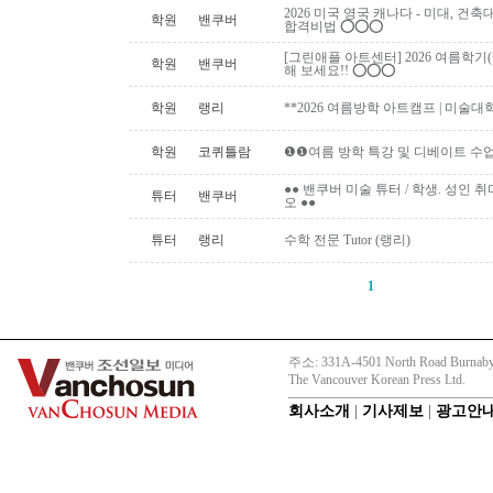
2026 미국 영국 캐나다 - 미대, 건
학원
밴쿠버
합격비법 ⭕️⭕️⭕️
[그린애플 아트센터] 2026 여름학기
학원
밴쿠버
해 보세요!! ⭕️⭕️⭕️
학원
랭리
**2026 여름방학 아트캠프 | 미술대
학원
코퀴틀람
❶❶여름 방학 특강 및 디베이트 수업
●● 밴쿠버 미술 튜터 / 학생. 성인 취미 미
튜터
밴쿠버
오 ●●
튜터
랭리
수학 전문 Tutor (랭리)
1
주소: 331A-4501 North Road Burnaby
The Vancouver Korean Press Ltd.
회사소개
|
기사제보
|
광고안