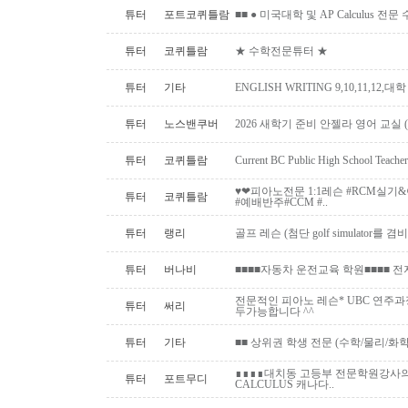
튜터
포트코퀴틀람
■■ ● 미국대학 및 AP Calculus 전문
튜터
코퀴틀람
★ 수학전문튜터 ★
튜터
기타
ENGLISH WRITING 9,10,11,12,대
튜터
노스밴쿠버
2026 새학기 준비 안젤라 영어 교실 ( O
튜터
코퀴틀람
Current BC Public High School Te
♥️❤피아노전문 1:1레슨 #RCM실
튜터
코퀴틀람
#예배반주#CCM #..
튜터
랭리
골프 레슨 (첨단 golf simulator를
튜터
버나비
■■■■자동차 운전교육 학원■■■■ 
전문적인 피아노 레슨* UBC 연주과
튜터
써리
두가능합니다 ^^
튜터
기타
■■ 상위권 학생 전문 (수학/물리/화학)
∎∎∎∎대치동 고등부 전문학원강사의 
튜터
포트무디
CALCULUS 캐나다..