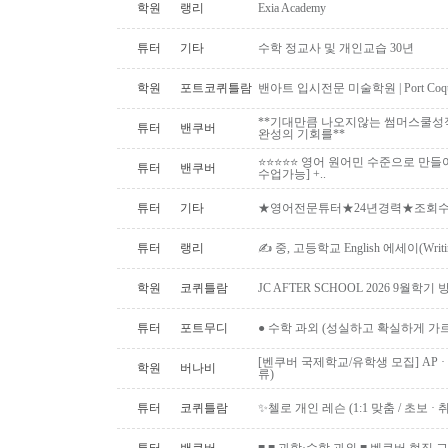
학원
랭리
Exia Academy
튜터
기타
수학 정교사 및 개인교습 30년
학원
포트코퀴틀람
밴아트 입시전문 미술학원 | Port Coquitlam
**기대만큼 나오지않는 썸머스쿨성
튜터
밴쿠버
완성의 기회를**
⭐⭐⭐⭐⭐ 영어 원어민 수준으로 만들
튜터
밴쿠버
수업가능] +..
튜터
기타
★영어전문튜터★24년경력★조회수1위
튜터
랭리
✍ 중, 고등학교 English 에세이(Writ
학원
코퀴틀람
JC AFTER SCHOOL 2026 9월
튜터
포트무디
● 수학 과외 (성실하고 확실하게 가
[벤쿠버 국제학교/유학생 모집] AP · IB 
학원
버나비
류)
튜터
코퀴틀람
✨첼로 개인 레슨 (1:1 맞춤 / 초보 · 취미 ·