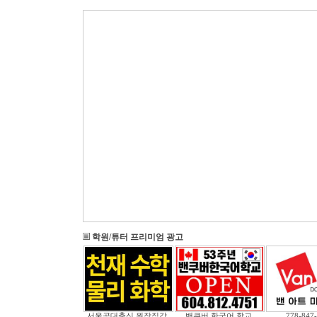
학원/튜터 프리미엄 광고
서울공대출신 원장직강
밴쿠버 한국어 학교
778-847