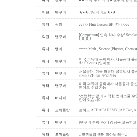
튜터
밴쿠버
■ ■ 과학·수학 과외 ■ 벤쿠버 현직 교사 (Uni
학원
밴쿠버
★●★리딩게이트★●★
튜터
써리
♪♪♪♪♪ Flute Lesson 합니다 ♪♪♪♪♪
[Competition] 연속 최다 수상! Schol
학원
밴쿠버
⭕️⭕️⭕️
튜터
랭리
==== Math , Science (Physics, Chemis
미국 퍼듀대 공학박사, 서울공대 출신:
튜터
밴쿠버
학, Calculus (영어로..
서울공대, 미국 퍼듀대 공학박사 출신: AP,I
튜터
밴쿠버
chem.) 영어로 수업가능
미국 퍼듀대 공학박사 서울공대 출신, 대
튜터
밴쿠버
영어로 수업 가능
•선행학습 없이 시작한 썸머스쿨,수
튜터
버나비
안이 있습니다.
튜터
코퀴틀람
로히드 ACE ACADEMY (AP Calc, AP S
튜터
밴쿠버
[밴쿠버 수학 과외] 강남구 고등학교 수
튜터
코퀴틀람
♫코퀴틀람 센터 피아노 레슨♫