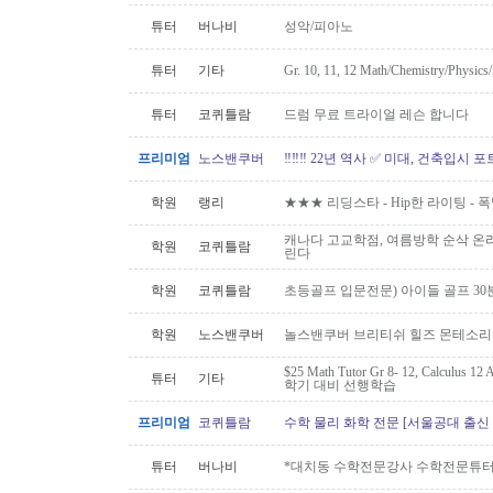
튜터
버나비
성악/피아노
튜터
기타
Gr. 10, 11, 12 Math/Chemistry/Physi
튜터
코퀴틀람
드럼 무료 트라이얼 레슨 합니다
프리미엄
노스밴쿠버
‼️‼️‼️ 22년 역사 ✅ 미대, 건축입시 포
학원
랭리
★★★ 리딩스타 - Hip한 라이팅 -
캐나다 고교학점, 여름방학 순삭 온
학원
코퀴틀람
린다
학원
코퀴틀람
초등골프 입문전문) 아이들 골프 30
학원
노스밴쿠버
놀스밴쿠버 브리티쉬 힐즈 몬테소리 
$25 Math Tutor Gr 8- 12, Calculu
튜터
기타
학기 대비 선행학습
프리미엄
코퀴틀람
수학 물리 화학 전문 [서울공대 출신
튜터
버나비
*대치동 수학전문강사 수학전문튜터 