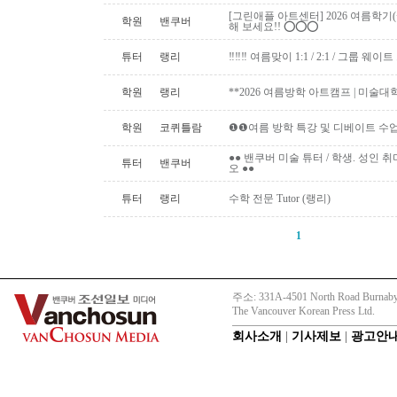
[그린애플 아트센터] 2026 여름학기
학원
밴쿠버
해 보세요!! ⭕️⭕️⭕️
튜터
랭리
‼️‼️‼️ 여름맞이 1:1 / 2:1 / 그룹 웨이트 
학원
랭리
**2026 여름방학 아트캠프 | 미술대
학원
코퀴틀람
❶❶여름 방학 특강 및 디베이트 수업
●● 밴쿠버 미술 튜터 / 학생. 성인 취미 미
튜터
밴쿠버
오 ●●
튜터
랭리
수학 전문 Tutor (랭리)
1
주소: 331A-4501 North Road Burnaby
The Vancouver Korean Press Ltd.
회사소개
|
기사제보
|
광고안