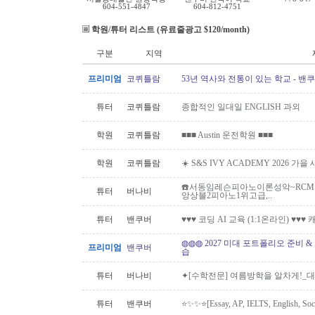
604-551-4847
604-812-4751
학원/튜터 리스트 (유료줄광고 $120/month)
구분
지역
프리미엄
코퀴틀람
53년 역사와 전통이 있는 학교 - 밴
튜터
코퀴틀람
종합적인 일대일 ENGLISH 과외
학원
코퀴틀람
■■■ Austin 운전학원 ■■■
학원
코퀴틀람
☀️ S&S IVY ACADEMY 2026 가
☎️서동임레슨피아노이론성악~RCM스
튜터
버나비
앙상블2피아노1위고급,..
튜터
밴쿠버
♥♥♥ 코딩 AI 교육 (1:1온라인) ♥♥
◍◍◍ 2027 미대 포트폴리오 준비 
프리미엄
밴쿠버
습
튜터
버나비
✦[수학전문] 여름방학을 알차게!_대학
튜터
밴쿠버
⭐️✨✨⭐️[Essay, AP, IELTS, English,