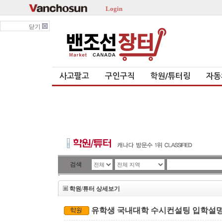
Login
닫기
사고팔고
구인구직
학원/튜터링
자동
검색
`
학원/튜터 상세보기
유학생 국내대학 수시컨설팅 입학설