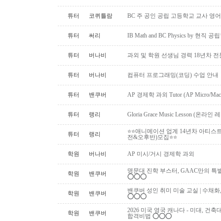
튜터
코퀴틀람
BC 주 공인 공립 고등학교 교사 영어
튜터
써리
IB Math and BC Physics by 현직 
튜터
버나비
과외 및 학원 선생님 경력 18년차 
튜터
버나비
컴퓨터 프로그래밍(코딩) 수업 안내
튜터
밴쿠버
AP 경제학 과외 Tutor (AP Micro/Macro 
튜터
랭리
Gloria Grace Music Lesson (
⭐⭐애니메이션 업계 14년차 아티스
튜터
랭리
전&오후반)모집⭐⭐
학원
버나비
AP 미시/거시 경제학 과외
명문대 진학 부스터, GAAC만의 특별 과외활동!
학원
밴쿠버
⭕️⭕️⭕️
밴쿠버 성인 취미 미술 교실 | 수채화
학원
밴쿠버
⭕️⭕️⭕️
2026 미국 영국 캐나다 - 미대, 건
학원
밴쿠버
합격비법 ⭕️⭕️⭕️